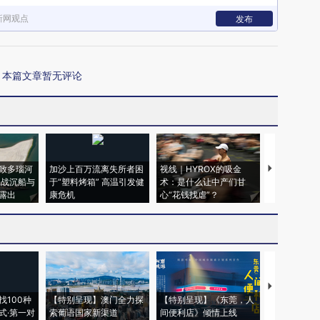
新网观点
发布
本篇文章暂无评论
致多瑙河
加沙上百万流离失所者困
视线｜HYROX的吸金
马航飞行员
二战沉船与
于“塑料烤箱” 高温引发健
术：是什么让中产们甘
粒摇头丸 尿
露出
康危机
心“花钱找虐”？
毒品
【推广】走
找100种
【特别呈现】澳门全力探
【特别呈现】《东莞，人
会，让数智科
式·第一对
索葡语国家新渠道
间便利店》倾情上线
业