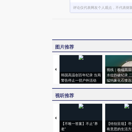
评论仅代表网友个人观点，不代表财
图片推荐
视线｜极端高温
韩国高温创百年纪录 当局
水位跌破纪录 
警告停止一切户外活动
猛犸象化石接连
视听推荐
【不唯一答案】不止“养
【特别呈现】寻
老”
有意思的生活方