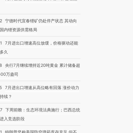
2
宁德时代宜春锂矿仍处停产状态 其动向
国内锂资源供需格局
1
7月进出口增速高位放缓，价格驱动还能
多久
8
央行7月继续增持近20吨黄金 累计储备超
600万盎司
5
7月进出口增速从高位略有回落 涨价动力
持续？
07
下周前瞻：生态环境法典施行；巴西总统
进入竞选阶段
1
特朗普坚称美国防空弹药库存充足 但不