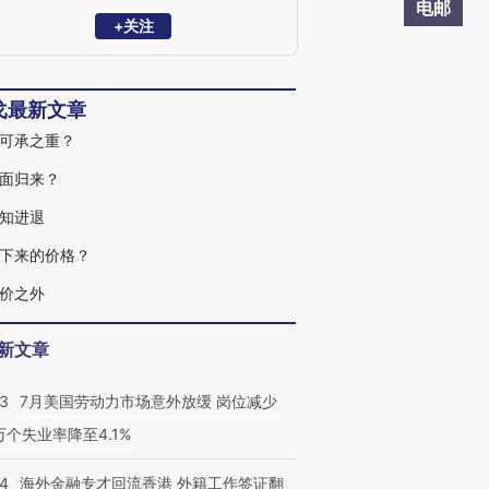
获浦山政策研究奖、刘诗白经济学奖。“远
电邮
见杯”中国经济、全球市场预测双冠军。中
+关注
国金融四十人论坛（CF40）成员、中国首
席经济学家论坛理事，清华、复旦、人大
等校兼职导师。
戈最新文章
可承之重？
面归来？
知进退
下来的价格？
价之外
新文章
43
7月美国劳动力市场意外放缓 岗位减少
3万个失业率降至4.1%
14
海外金融专才回流香港 外籍工作签证翻