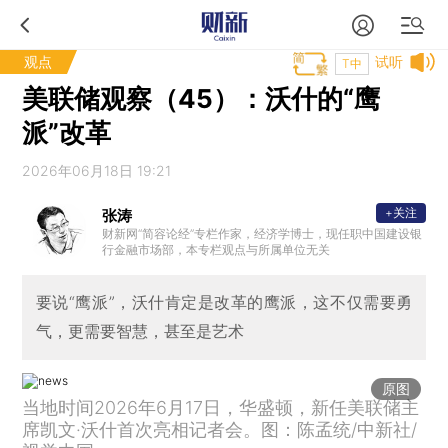
观点
试听
T中
美联储观察（45）：沃什的“鹰
派”改革
2026年06月18日 19:21
+关注
张涛
财新网“简容论经”专栏作家，经济学博士，现任职中国建设银
行金融市场部，本专栏观点与所属单位无关
要说“鹰派”，沃什肯定是改革的鹰派，这不仅需要勇
气，更需要智慧，甚至是艺术
原图
当地时间2026年6月17日，华盛顿，新任美联储主
席凯文·沃什首次亮相记者会。图：陈孟统/中新社/