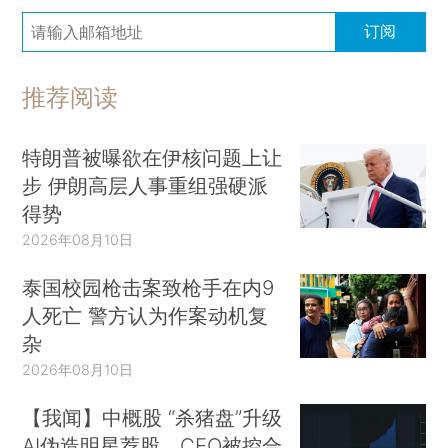
订阅
推荐阅读
特朗普被曝欲在伊核问题上让
步 伊朗高层人事重组强硬派
得势
2026年08月10日
泰国校园枪击案致枪手在内9
人死亡 警方认为作案动机复
杂
2026年08月10日
【我闻】中概股 “杀猪盘”升级
AI伪造明星荐股、CEO被控合