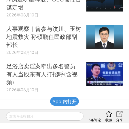
谋定增
2026年08月10日
人事观察｜曾参与汶川、玉树
地震救灾 孙硕鹏任民政部副
部长
2026年08月10日
足浴店卖淫案牵出多名警员
有人当股东有人打招呼(含视
频)
2026年08月10日
App 内打开
财新移动
发表评论得积分
5
条评论
收藏
分享