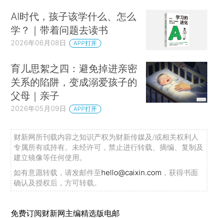
AI时代，孩子该学什么、怎么
学？｜带着问题去读书
2026年06月08日
APP打开
育儿思絮之四：避免掉进亲密
关系的陷阱，变成溺爱孩子的
父母｜亲子
2026年05月09日
APP打开
财新网所刊载内容之知识产权为财新传媒及/或相关权利人
专属所有或持有。未经许可，禁止进行转载、摘编、复制及
建立镜像等任何使用。
如有意愿转载，请发邮件至
hello@caixin.com
，获得书面
确认及授权后，方可转载。
免费订阅财新网主编精选版电邮