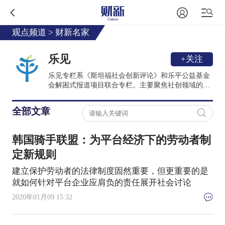
观点频道
>
财新名家
乐见
+关注
乐见专栏系《斯坦福社会创新评论》和乐平公益基金
会解困式报道项目联合专栏。主要聚焦社创领域的前
沿动态、前沿观点。《斯坦福社会创新评论》由斯坦
福大学PACS中心出版，屡获麦琪最佳季刊奖，其中文
全部文章
版由北京乐平公益基金会于2017年引进中国。《乐见
岛》定位解困式报道，是乐平公益基金会官方公号。
两者共同致力于借鉴全球伙伴先进经验，推动创新思
韩国骑手联盟：为平台经济下的劳动者制
维的碰撞，构建中国本土化的社创知识体系。
定新规则
建立保护劳动者的法律制度固然重要，但更重要的是
就如何针对平台企业应肩负的责任展开社会讨论
2020年01月09 15:32