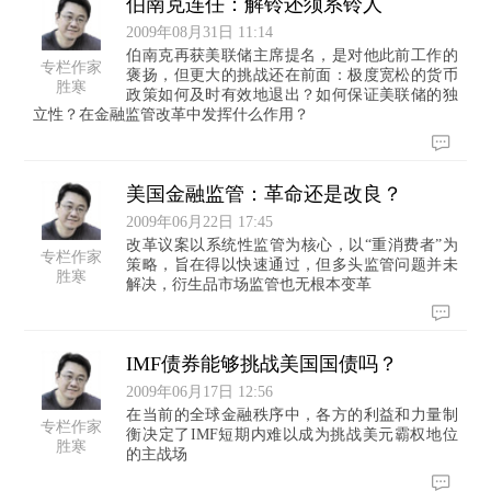
伯南克连任：解铃还须系铃人
2009年08月31日 11:14
伯南克再获美联储主席提名，是对他此前工作的
专栏作家
褒扬，但更大的挑战还在前面：极度宽松的货币
胜寒
政策如何及时有效地退出？如何保证美联储的独
立性？在金融监管改革中发挥什么作用？
美国金融监管：革命还是改良？
2009年06月22日 17:45
改革议案以系统性监管为核心，以“重消费者”为
专栏作家
策略，旨在得以快速通过，但多头监管问题并未
胜寒
解决，衍生品市场监管也无根本变革
IMF债券能够挑战美国国债吗？
2009年06月17日 12:56
在当前的全球金融秩序中，各方的利益和力量制
专栏作家
衡决定了IMF短期内难以成为挑战美元霸权地位
胜寒
的主战场