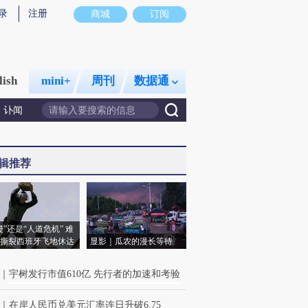
录
注册
商城
订阅
lish
mini+
周刊
数据通
讣闻
辑推荐
侵”还是“人道危机” 难
撕裂西班牙飞地休达
显影｜瓜农的漫长等待
｜
宇树发行市值610亿 先行者的加速和考验
｜
在岸人民币兑美元汇率连日升破6.75