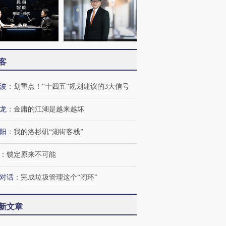
客
波
：
划重点！“十四五”规划建议的3大信号
龙
：
金庸的江湖是越来越坏
阳
：
我的洛杉矶“湖街客栈”
：
锁定原来不可能
对话
：
完成垃圾管理这个“闭环”
新文章