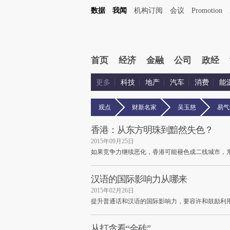
数据
我闻
机构订阅
会议
Promotion
首页
经济
金融
公司
政经
更多
科技
地产
汽车
消费
能
观点
财新名家
吴玉慈
易气
香港：从东方明珠到黯然失色？
2015年09月25日
如果竞争力继续恶化，香港可能褪色成二线城市，
汉语的国际影响力从哪来
2015年02月26日
提升普通话和汉语的国际影响力，要容许和鼓励利
从打贪看“金砖”