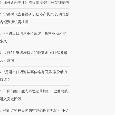
4
海外金融专才回流香港 外籍工作签证翻倍
2
宁德时代宜春锂矿仍处停产状态 其动向影
内锂资源供需格局
1
7月进出口增速高位放缓，价格驱动还能
多久
8
央行7月继续增持近20吨黄金 累计储备超
600万盎司
5
7月进出口增速从高位略有回落 涨价动力
持续？
7
下周前瞻：生态环境法典施行；巴西总统
进入竞选阶段
1
特朗普坚称美国防空弹药库存充足 但不会