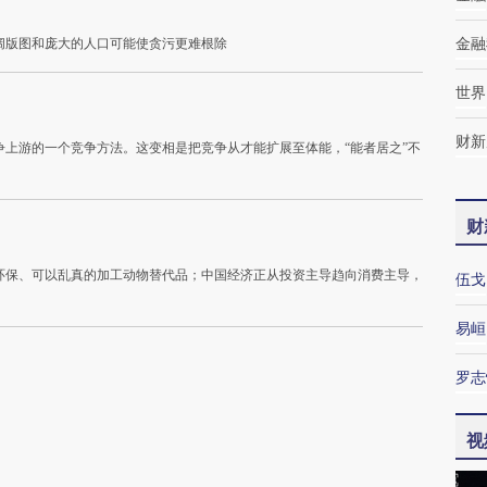
阔版图和庞大的人口可能使贪污更难根除
金融
世界
财新
上游的一个竞争方法。这变相是把竞争从才能扩展至体能，“能者居之”不
财
环保、可以乱真的加工动物替代品；中国经济正从投资主导趋向消费主导，
伍戈
易峘
罗志
视