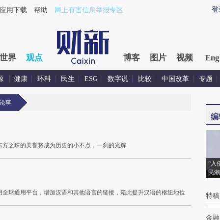
登
应用下载
帮助
网上有害信息举报专区
世界
观点
博客
图片
视频
Eng
源
健康
环科
民生
ESG
数字说
比较
中国改革
专题
论事
编
东方之珠的美誉将成为历史的小不点，一刹的光辉
“入
民潮
用全球通用平台，增加汉语和其他语言的链接，籍此提升汉语的枢纽地位
特稿
金融