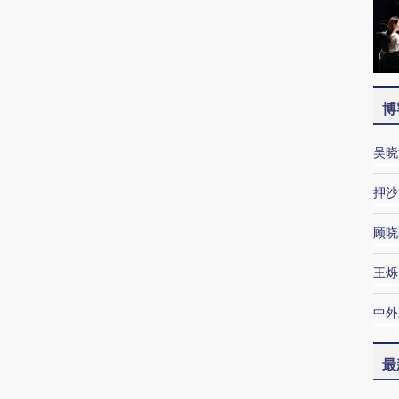
博
吴晓
押沙
顾晓
王烁
中外
最