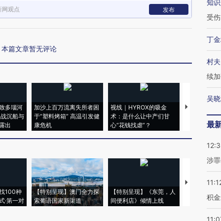
知识
新网观点
发布
受伤
丁金
本篇文章暂无评论
村夫
续加
吴晓
致多瑙河
加沙上百万流离失所者困
视线｜HYROX的吸金
马航飞行员
二战沉船与
于“塑料烤箱” 高温引发健
术：是什么让中产们甘
粒摇头丸 尿
最
露出
康危机
心“花钱找虐”？
毒品
12:
涉罪
11:1
【推广】走
找100种
【特别呈现】澳门全力探
【特别呈现】《东莞，人
会，让数智科
积金
式·第一对
索葡语国家新渠道
间便利店》倾情上线
业
11:0