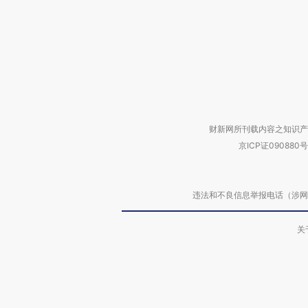
财新网所刊载内容之知识产
京ICP证090880号
违法和不良信息举报电话（涉网络暴力有
关