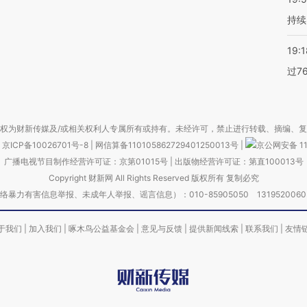
持续
19:1
过7
权为财新传媒及/或相关权利人专属所有或持有。未经许可，禁止进行转载、摘编、
京ICP备10026701号-8
|
网信算备110105862729401250013号
|
京公网安备 11
广播电视节目制作经营许可证：京第01015号
|
出版物经营许可证：第直100013号
Copyright 财新网 All Rights Reserved 版权所有 复制必究
害信息举报、未成年人举报、谣言信息）：010-85905050 13195200605 举报邮
于我们
|
加入我们
|
啄木鸟公益基金会
|
意见与反馈
|
提供新闻线索
|
联系我们
|
友情