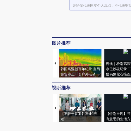
评论仅代表网友个人观点，不代表财
图片推荐
视线｜极端高温
韩国高温创百年纪录 当局
水位跌破纪录 
警告停止一切户外活动
猛犸象化石接连
视听推荐
【不唯一答案】不止“养
【特别呈现】寻
老”
有意思的生活方