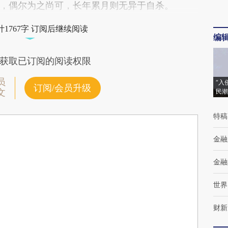
，偶尔为之尚可，长年累月则无异于自杀。
1767字 订阅后继续阅读
编
获取已订阅的阅读权限
员
“入
订阅/会员升级
文
民潮
特稿
金融
金融
世界
财新