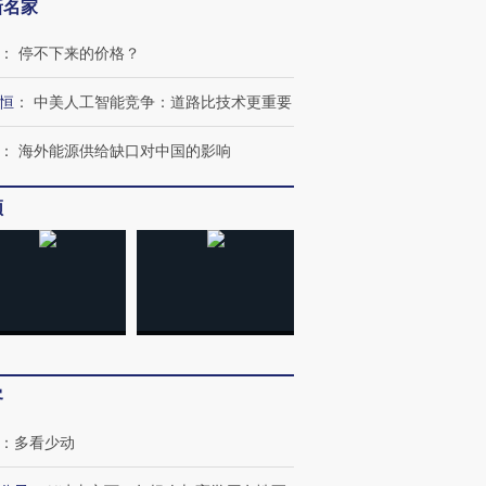
新名家
：
停不下来的价格？
恒
：
中美人工智能竞争：道路比技术更重要
：
海外能源供给缺口对中国的影响
频
客
：
多看少动