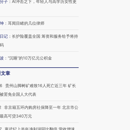
分子
：
AI冲击之下，年轻人与高学历女性更
坤
：
耳闻目睹的几位律师
日记
：
长护险覆盖全国 筹资和服务给予将持
码
波
：
“沉睡”的10万亿元公积金
跨国走私7万
视线｜被称为“蟑螂”的印
视线｜“入侵”还是“人道危
检体内含3种
度Z世代 用街头抗争将教
机”？难民潮撕裂西班牙
秘鲁纳斯
新文章
育部长拱下台
飞地休达
13人遇难
36
贵州山脚树矿难致16人死亡近三年 矿长
被罢免全国人大代表
2
非京籍五环内购房社保降至一年 北京市公
进第四届链博
【商旅对话】华住集团
技“链”接产
【特别呈现】寻找100种
CFO：不靠规模取胜，华
【特别呈
最高可贷340万元
有意思的生活方式·第三对
住三大增长引擎是什么？
有意思的
7
寒武纪上半年净利润同比翻倍 营收增速