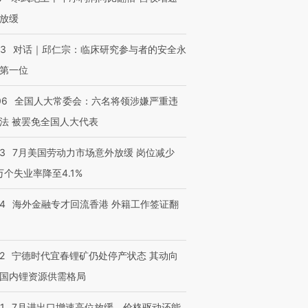
放缓
53
对话｜邱仁宗：临床研究参与者的安全永
第一位
06
全国人大常委会：六名将领涉嫌严重违
法 被罢免全国人大代表
43
7月美国劳动力市场意外放缓 岗位减少
3万个失业率降至4.1%
14
海外金融专才回流香港 外籍工作签证翻
2
宁德时代宜春锂矿仍处停产状态 其动向
国内锂资源供需格局
1
7月进出口增速高位放缓，价格驱动还能