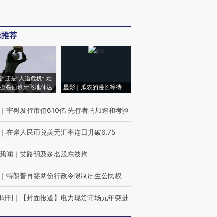
辑推荐
侵”还是“人道危机” 难
撕裂西班牙飞地休达
显影｜瓜农的漫长等待
｜
宇树发行市值610亿 先行者的加速和考验
｜
在岸人民币兑美元汇率连日升破6.75
我闻
｜
艾路明及多名股东被拘
｜
特朗普再签两份行政令限制出生公民权
周刊
｜
【封面报道】电力现货市场元年突进