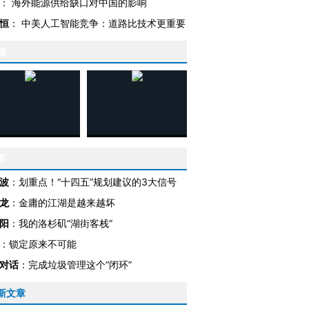
：
海外能源供给缺口对中国的影响
恒
：
中美人工智能竞争：道路比技术更重要
频
客
波
：
划重点！“十四五”规划建议的3大信号
龙
：
金庸的江湖是越来越坏
阳
：
我的洛杉矶“湖街客栈”
：
锁定原来不可能
对话
：
完成垃圾管理这个“闭环”
OX的吸金
马航飞行员跨国走私7万
视线｜被称为“蟑螂”的印
新文章
让中产们甘
粒摇头丸 尿检体内含3种
度Z世代 用街头抗争将教
秘鲁纳斯