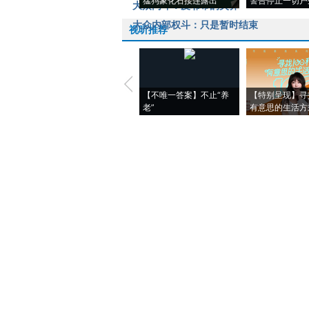
猛犸象化石接连露出
警告停止一切户
大众内斗：皮耶希的失算
大众内部权斗：只是暂时结束
视听推荐
【不唯一答案】不止“养
【特别呈现】寻
老”
有意思的生活方