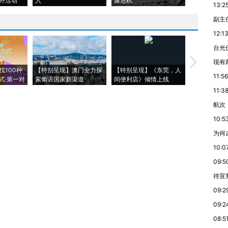
外活动
入
康危机
心“花钱找虐
13:2
副主
12:1
台光
【推广】走
现有
找100种
【特别呈现】澳门全力探
【特别呈现】《东莞，人
会，让数智科
11:56
式·第一对
索葡语国家新渠道
间便利店》倾情上线
业
11:3
航次
10:5
为何
10:0
09:5
待宣
09:2
09:2
08:5