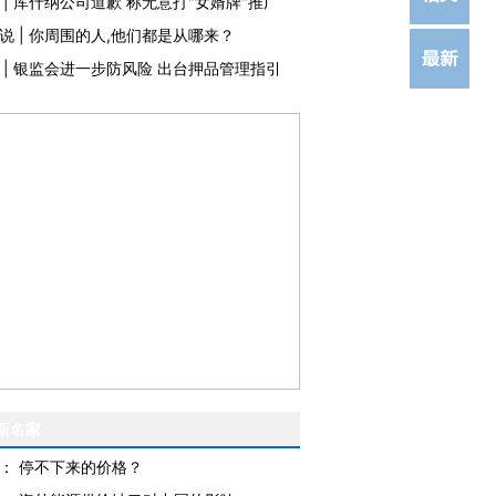
|
库什纳公司道歉 称无意打"女婿牌"推广
说
|
你周围的人,他们都是从哪来？
|
银监会进一步防风险 出台押品管理指引
新名家
：
停不下来的价格？