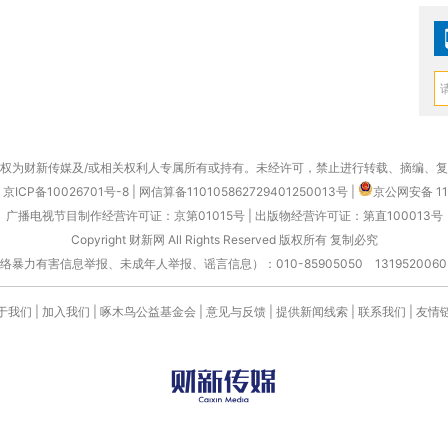
权为财新传媒及/或相关权利人专属所有或持有。未经许可，禁止进行转载、摘编、
京ICP备10026701号-8
|
网信算备110105862729401250013号
|
京公网安备 11
广播电视节目制作经营许可证：京第01015号
|
出版物经营许可证：第直100013号
Copyright 财新网 All Rights Reserved 版权所有 复制必究
害信息举报、未成年人举报、谣言信息）：010-85905050 13195200605 举报邮
于我们
|
加入我们
|
啄木鸟公益基金会
|
意见与反馈
|
提供新闻线索
|
联系我们
|
友情