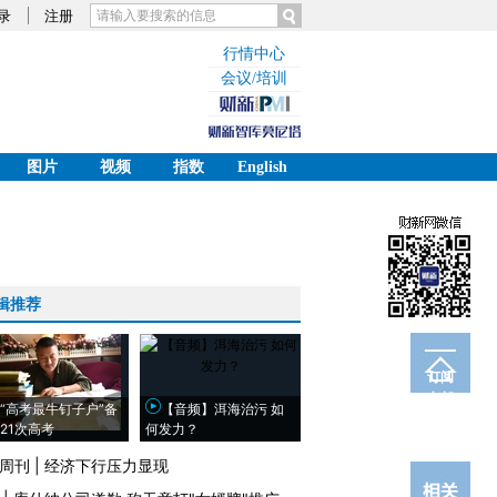
录
注册
行情中心
会议/培训
图片
视频
指数
English
辑推荐
订阅
电邮
“高考最牛钉子户”备
【音频】洱海治污 如
21次高考
何发力？
周刊
|
经济下行压力显现