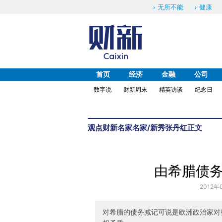
无所不能
健康
首页
经济
金融
公司
数字说
财新周末
精英访谈
纪念日
观点
财新名家
名家/新秀
张丹红
正文
由希腊债
2012年
对希腊的债务减记可说是欧洲政治家对