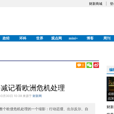
财新商城
登
政经
环科
世界
观点网
mini+
博客
周刊
0
编
务减记看欧洲危机处理
成都
03月30日 10:38 来源于
财新网
战第
财新
整个欧债危机处理的一个缩影：行动迟缓、出尔反尔、自