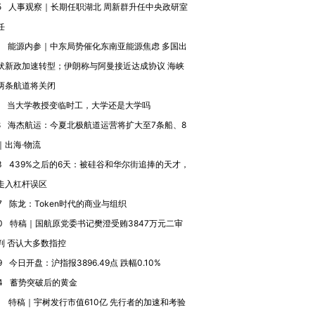
”？
毒品
育部长拱下台
13人遇难
5
人事观察｜长期任职湖北 周新群升任中央政研室
任
3
能源内参｜中东局势催化东南亚能源焦虑 多国出
伏新政加速转型；伊朗称与阿曼接近达成协议 海峡
进第四届链博
【商旅对话】华住集团
两条航道将关闭
技“链”接产
【特别呈现】寻找100种
CFO：不靠规模取胜，华
【特别呈
当大学教授变临时工，大学还是大学吗
有意思的生活方式·第三对
住三大增长引擎是什么？
有意思的
8
海杰航运：今夏北极航道运营将扩大至7条船、8
｜出海·物流
3
439%之后的6天：被硅谷和华尔街追捧的天才，
走入杠杆误区
7
陈龙：Token时代的商业与组织
0
特稿｜国航原党委书记樊澄受贿3847万元二审
判 否认大多数指控
9
今日开盘：沪指报3896.49点 跌幅0.10%
4
蓄势突破后的黄金
1
特稿｜宇树发行市值610亿 先行者的加速和考验