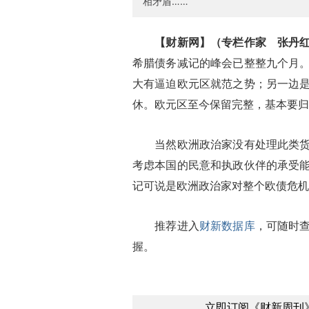
相矛盾……
【财新网】（专栏作家 张丹
希腊债务减记的峰会已整整九个月
大有逼迫欧元区就范之势；另一边
休。欧元区至今保留完整，基本要归
当然欧洲政治家没有处理此类货币
考虑本国的民意和执政伙伴的承受
记可说是欧洲政治家对整个欧债危机
推荐进入
财新数据库
，可随时
握。
立即订阅《财新周刊》