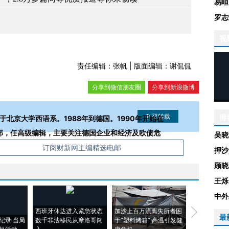
易峘
罗志
视
责任编辑：张帆 | 版面编辑：谢侃侃
分享到微信朋友圈
分享到新浪微博
博
业于北京大学西语系。1988年到德国。1990年开始在
济部，任高级编辑，主要关注德国企业和经济及欧债危
吴晓
信息。经确认即可刊登转载。
订阅财新网主编精选电邮
押沙
顾晓
王烁
中外
西班牙休达进入紧急状态
加沙上百万流离失所者困
视线｜HYR
最
纪录 当局
数千非法移民从摩洛哥闯
于“塑料烤箱” 高温引发健
术：是什么