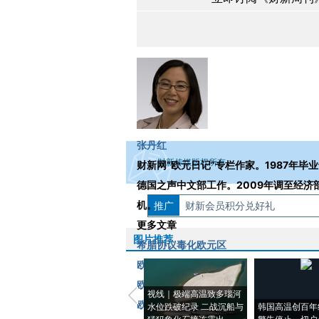
Loading...
张丹红
财新传媒版权所有。
财新网“欧元日记”专栏作家。1987年毕
德国之声中文部工作。2009年调至经
机。
推广
如需刊登转载请点击右侧按钮，提交相关
财新会员积分兑好礼
更多文章
图片推荐
希腊协议毒化欧元区
欧元区还要让步到何时
欧洲央行警告雅典
视线｜极端高温致多瑙河
欧洲的希腊梦魇何时休
水位跌破纪录 二战沉船与
韩国高温创百年