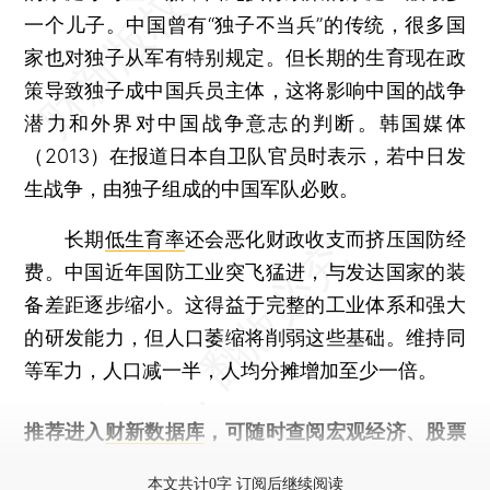
一个儿子。中国曾有“独子不当兵”的传统，很多国
家也对独子从军有特别规定。但长期的生育现在政
策导致独子成中国兵员主体，这将影响中国的战争
潜力和外界对中国战争意志的判断。韩国媒体
（2013）在报道日本自卫队官员时表示，若中日发
生战争，由独子组成的中国军队必败。
长期
低生育率
还会恶化财政收支而挤压国防经
费。中国近年国防工业突飞猛进，与发达国家的装
备差距逐步缩小。这得益于完整的工业体系和强大
的研发能力，但人口萎缩将削弱这些基础。维持同
等军力，人口减一半，人均分摊增加至少一倍。
推荐进入
财新数据库
，可随时查阅宏观经济、股票
债券、公司人物，财经数据尽在掌握。
本文共计0字 订阅后继续阅读