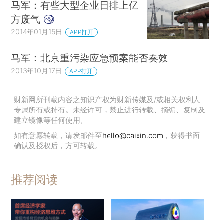
马军：有些大型企业日排上亿
方废气
2014年01月15日
APP打开
马军：北京重污染应急预案能否奏效
2013年10月17日
APP打开
财新网所刊载内容之知识产权为财新传媒及/或相关权利人
专属所有或持有。未经许可，禁止进行转载、摘编、复制及
建立镜像等任何使用。
如有意愿转载，请发邮件至
hello@caixin.com
，获得书面
确认及授权后，方可转载。
推荐阅读