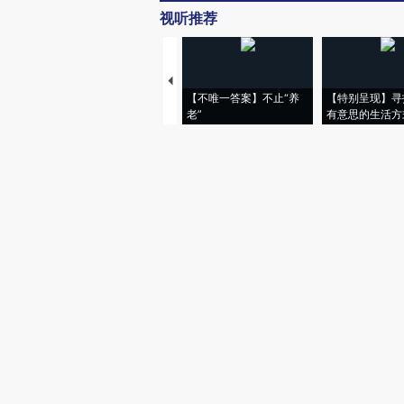
视听推荐
【不唯一答案】不止“养
【特别呈现】寻
老”
有意思的生活方