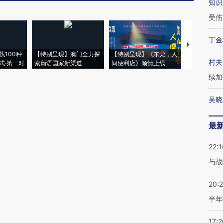
知识
受伤
丁金
【推广】走
找100种
【特别呈现】澳门全力探
【特别呈现】《东莞，人
会，让数智科
村夫
式·第一对
索葡语国家新渠道
间便利店》倾情上线
业
续加
吴晓
最
22:1
与战
20:
半年
17:2