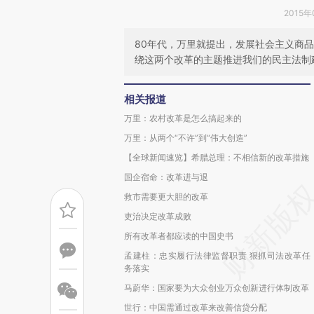
2015年
80年代，万里就提出，发展社会主义商
绕这两个改革的主题推进我们的民主法制
相关报道
万里：农村改革是怎么搞起来的
万里：从两个“不许”到“伟大创造”
【全球新闻速览】希腊总理：不相信新的改革措施
国企宿命：改革进与退
救市需要更大胆的改革
吏治决定改革成败
所有改革者都应读的中国史书
孟建柱：忠实履行法律监督职责 狠抓司法改革任
务落实
马蔚华：国家要为大众创业万众创新进行体制改革
世行：中国需通过改革来改善信贷分配