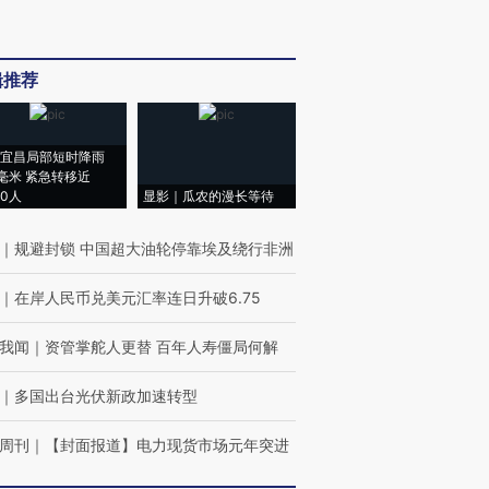
辑推荐
宜昌局部短时降雨
8毫米 紧急转移近
00人
显影｜瓜农的漫长等待
｜
规避封锁 中国超大油轮停靠埃及绕行非洲
｜
在岸人民币兑美元汇率连日升破6.75
我闻
｜
资管掌舵人更替 百年人寿僵局何解
｜
多国出台光伏新政加速转型
周刊
｜
【封面报道】电力现货市场元年突进