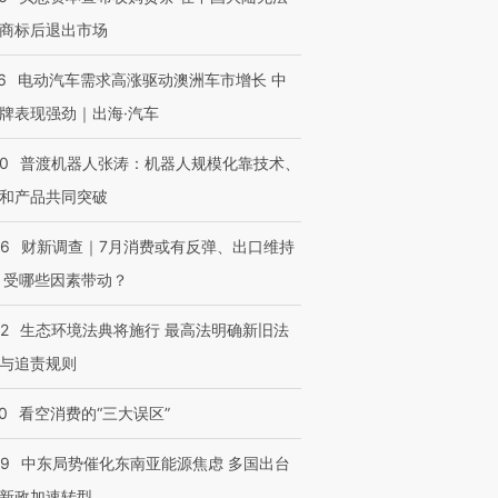
商标后退出市场
6
电动汽车需求高涨驱动澳洲车市增长 中
牌表现强劲｜出海·汽车
00
普渡机器人张涛：机器人规模化靠技术、
和产品共同突破
56
财新调查｜7月消费或有反弹、出口维持
 受哪些因素带动？
42
生态环境法典将施行 最高法明确新旧法
与追责规则
0
看空消费的“三大误区”
59
中东局势催化东南亚能源焦虑 多国出台
新政加速转型