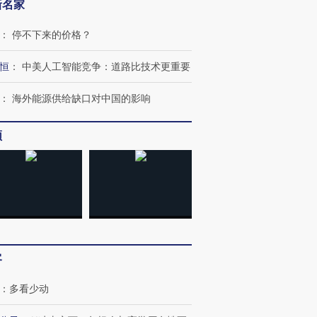
新名家
：
停不下来的价格？
恒
：
中美人工智能竞争：道路比技术更重要
：
海外能源供给缺口对中国的影响
频
客
OX的吸金
马航飞行员跨国走私7万
视线｜被称为“蟑螂”的印
让中产们甘
粒摇头丸 尿检体内含3种
度Z世代 用街头抗争将教
秘鲁纳斯
：
多看少动
”？
毒品
育部长拱下台
13人遇难