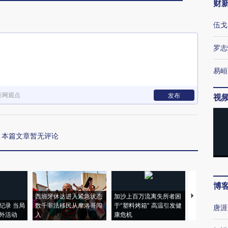
财
伍戈
罗志
易峘
新网观点
发布
视
本篇文章暂无评论
博
西班牙休达进入紧急状态
加沙上百万流离失所者困
视线｜HYR
纪录 当局
数千非法移民从摩洛哥闯
于“塑料烤箱” 高温引发健
术：是什么
唐涯
外活动
入
康危机
心“花钱找虐