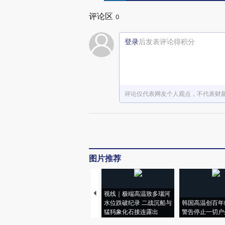
评论区
0
登录
后发表评论得积分
评论仅代表网友个人观点，不代表财
图片推荐
视线｜极端高温致多瑙河
水位跌破纪录 二战沉船与
韩国高温创百年
猛犸象化石接连露出
警告停止一切户