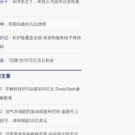
分子
：
AI冲击之下，年轻人与高学历女性更
坤
：
耳闻目睹的几位律师
进第四届链博
【商旅对话】华住集团
技“链”接产
【特别呈现】寻找100种
CFO：不靠规模取胜，华
【特别呈
日记
：
长护险覆盖全国 筹资和服务给予将持
有意思的生活方式·第三对
住三大增长引擎是什么？
有意思的
码
波
：
“沉睡”的10万亿元公积金
新文章
0
宇树科技IPO估值600亿元 DeepSeek参
略配售
22
油气市场剧烈波动现套利空间 嘉能可上
扭亏、净利增超50亿美元
6
贝恩资本宣布收购贡茶 在中国大陆无法