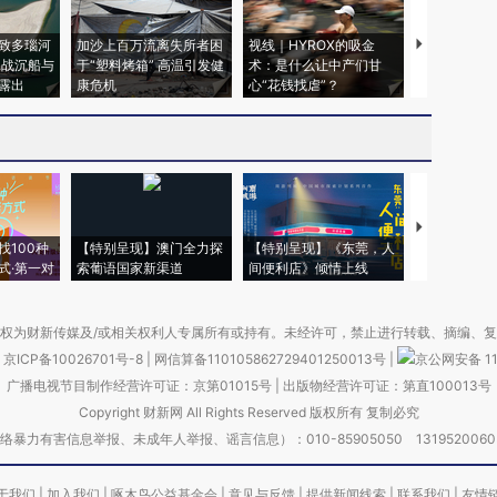
致多瑙河
加沙上百万流离失所者困
视线｜HYROX的吸金
马航飞行员
二战沉船与
于“塑料烤箱” 高温引发健
术：是什么让中产们甘
粒摇头丸 尿
露出
康危机
心“花钱找虐”？
毒品
【推广】走
找100种
【特别呈现】澳门全力探
【特别呈现】《东莞，人
会，让数智科
式·第一对
索葡语国家新渠道
间便利店》倾情上线
业
权为财新传媒及/或相关权利人专属所有或持有。未经许可，禁止进行转载、摘编、
京ICP备10026701号-8
|
网信算备110105862729401250013号
|
京公网安备 11
广播电视节目制作经营许可证：京第01015号
|
出版物经营许可证：第直100013号
Copyright 财新网 All Rights Reserved 版权所有 复制必究
害信息举报、未成年人举报、谣言信息）：010-85905050 13195200605 举报邮
于我们
|
加入我们
|
啄木鸟公益基金会
|
意见与反馈
|
提供新闻线索
|
联系我们
|
友情