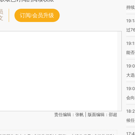
持续
员
订阅/会员升级
文
19:1
过7
19:1
能否
19:
大选
19:0
会向
18:
责任编辑：张帆 | 版面编辑：邵超
候任
17: