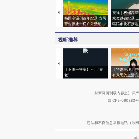
视线｜极端高温
韩国高温创百年纪录 当局
水位跌破纪录 
警告停止一切户外活动
猛犸象化石接连
视听推荐
【不唯一答案】不止“养
【特别呈现】寻
老”
有意思的生活方
财新网所刊载内容之知识产
京ICP证090880号
违法和不良信息举报电话（涉网络暴力有
关