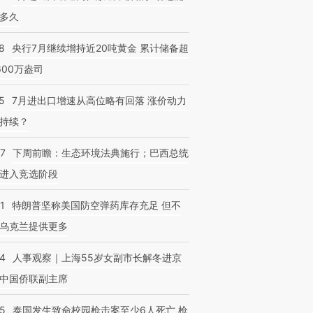
多久
8
央行7月继续增持近20吨黄金 累计储备超
600万盎司
5
7月进出口增速从高位略有回落 涨价动力
持续？
07
下周前瞻：生态环境法典施行；巴西总统
进入竞选阶段
1
特朗普坚称美国防空弹药库存充足 但不
乌克兰提供更多
24
人事观察｜上海55岁女副市长解冬进京
中国侨联副主席
45
泰国发生致命校园枪击案至少6人死亡 枪