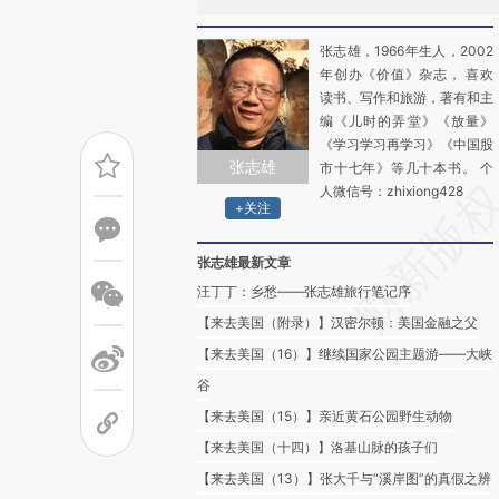
张志雄，1966年生人，2002
年创办《价值》杂志， 喜欢
读书、写作和旅游，著有和主
编《儿时的弄堂》《放量》
《学习学习再学习》《中国股
张志雄
市十七年》等几十本书。 个
人微信号：zhixiong428
+关注
张志雄最新文章
汪丁丁：乡愁——张志雄旅行笔记序
【来去美国（附录）】汉密尔顿：美国金融之父
【来去美国（16）】继续国家公园主题游——大峡
谷
【来去美国（15）】亲近黄石公园野生动物
【来去美国（十四）】洛基山脉的孩子们
【来去美国（13）】张大千与“溪岸图”的真假之辨