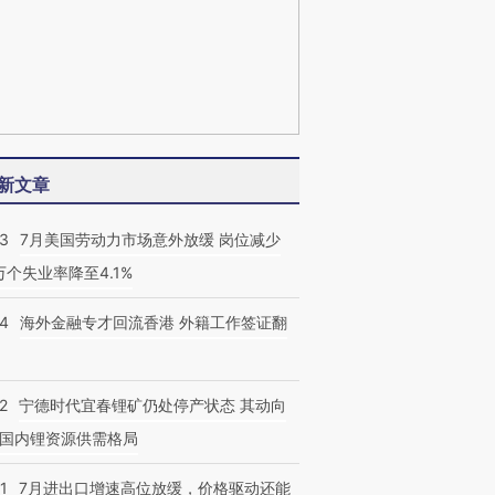
新文章
43
7月美国劳动力市场意外放缓 岗位减少
3万个失业率降至4.1%
14
海外金融专才回流香港 外籍工作签证翻
2
宁德时代宜春锂矿仍处停产状态 其动向
国内锂资源供需格局
1
7月进出口增速高位放缓，价格驱动还能