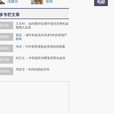
沈建光
张斌
电邮
多专栏文章
王永利
：
如何看待近期中美经济增长超
观分析
预期大反差
夏磊
：
城中村改造对未来5年的房地产
观视界
影响
张涛
：
10年期美债收益率扭转的因素
场观察
钟正生
：
中秋国庆消费复苏势头如何
胜市场
周君芝
：
年内的财政空间
本市场