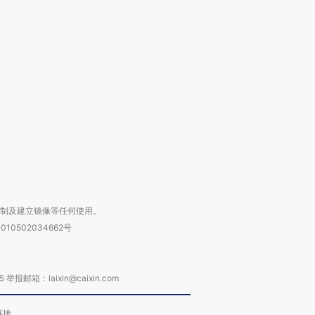
跨国走私7万
视线｜被称为“蟑螂”的印
视线｜“入侵”还是“人道危
检体内含3种
度Z世代 用街头抗争将教
机”？难民潮撕裂西班牙
秘鲁纳斯
育部长拱下台
飞地休达
13人遇难
进第四届链博
【商旅对话】华住集团
技“链”接产
【特别呈现】寻找100种
CFO：不靠规模取胜，华
【特别呈
有意思的生活方式·第三对
住三大增长引擎是什么？
有意思的
复制及建立镜像等任何使用。
010502034662号
箱：laixin@caixin.com
链接