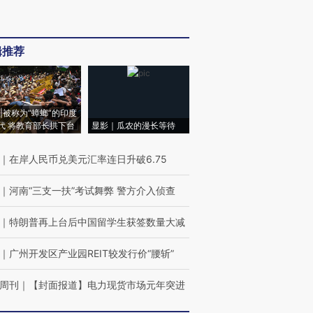
辑推荐
|被称为“蟑螂”的印度
代 将教育部长拱下台
显影｜瓜农的漫长等待
｜
在岸人民币兑美元汇率连日升破6.75
｜
河南“三支一扶”考试舞弊 警方介入侦查
｜
特朗普再上台后中国留学生获签数量大减
｜
广州开发区产业园REIT较发行价“腰斩”
周刊
｜
【封面报道】电力现货市场元年突进