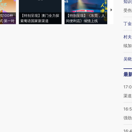
知识
受伤
【推广】走
找100种
【特别呈现】澳门全力探
【特别呈现】《东莞，人
会，让数智科
式·第一对
索葡语国家新渠道
间便利店》倾情上线
业
丁金
村夫
续加
吴晓
最
17:
渠道
16:
强劲
16: