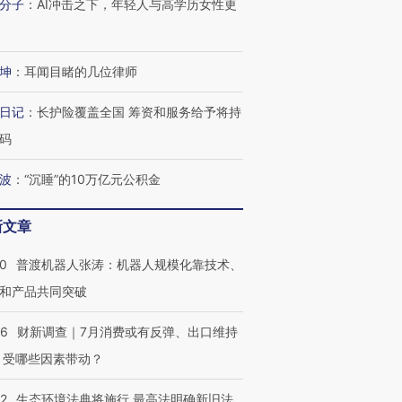
分子
：
AI冲击之下，年轻人与高学历女性更
进第四届链博
【商旅对话】华住集团
技“链”接产
【特别呈现】寻找100种
CFO：不靠规模取胜，华
【特别呈
有意思的生活方式·第三对
住三大增长引擎是什么？
有意思的
坤
：
耳闻目睹的几位律师
日记
：
长护险覆盖全国 筹资和服务给予将持
码
波
：
“沉睡”的10万亿元公积金
新文章
00
普渡机器人张涛：机器人规模化靠技术、
和产品共同突破
56
财新调查｜7月消费或有反弹、出口维持
 受哪些因素带动？
42
生态环境法典将施行 最高法明确新旧法