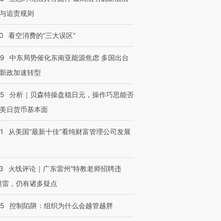
与追责规则
0
看空消费的“三大误区”
59
中东局势催化东南亚能源焦虑 多国出台
新政加速转型
05
分析｜贝森特操盘稳日元，操作巧思能否
美日货币基本面
1
从美国“最新十佳”看纯财富管理公司发展
3
火线评论｜广东雷州“特教老师招聘违
很雷，仍有诸多疑点
05
控制陷阱：组织为什么会越管越胖