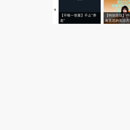
【不唯一答案】不止“养
【特别呈现】寻
老”
有意思的生活方