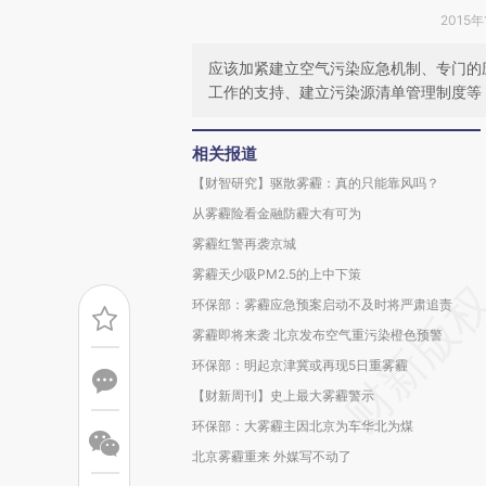
2015年
应该加紧建立空气污染应急机制、专门的
工作的支持、建立污染源清单管理制度等
相关报道
【财智研究】驱散雾霾：真的只能靠风吗？
从雾霾险看金融防霾大有可为
雾霾红警再袭京城
雾霾天少吸PM2.5的上中下策
环保部：雾霾应急预案启动不及时将严肃追责
雾霾即将来袭 北京发布空气重污染橙色预警
环保部：明起京津冀或再现5日重雾霾
【财新周刊】史上最大雾霾警示
环保部：大雾霾主因北京为车华北为煤
北京雾霾重来 外媒写不动了