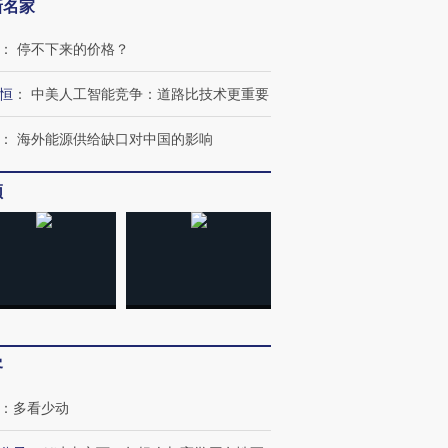
新名家
：
停不下来的价格？
恒
：
中美人工智能竞争：道路比技术更重要
：
海外能源供给缺口对中国的影响
频
跨国走私7万
视线｜HYROX的吸金
视线｜被
检体内含3种
术：是什么让中产们甘
泽连斯基密集出访美英 索
度Z世代
客
心“花钱找虐”？
要防空导弹“救急”
育部长拱
：
多看少动