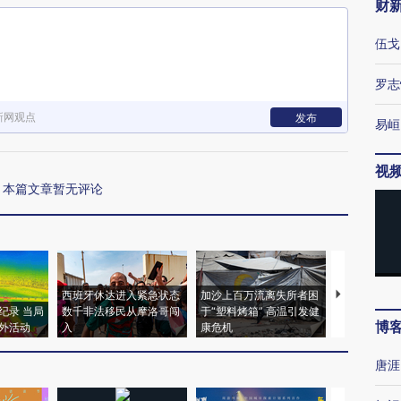
财
伍戈
罗志
新网观点
发布
易峘
视
本篇文章暂无评论
西班牙休达进入紧急状态
加沙上百万流离失所者困
马航飞行员
纪录 当局
数千非法移民从摩洛哥闯
于“塑料烤箱” 高温引发健
粒摇头丸 尿
博
外活动
入
康危机
毒品
唐涯