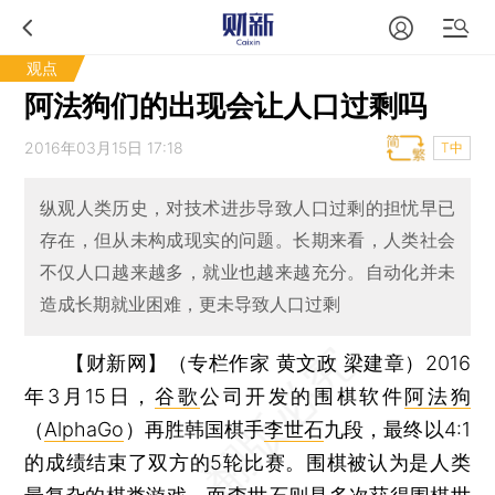
观点
阿法狗们的出现会让人口过剩吗
2016年03月15日 17:18
T中
纵观人类历史，对技术进步导致人口过剩的担忧早已
存在，但从未构成现实的问题。长期来看，人类社会
不仅人口越来越多，就业也越来越充分。自动化并未
造成长期就业困难，更未导致人口过剩
【财新网】（专栏作家 黄文政 梁建章）
2016
年3月15日，
谷歌
公司开发的围棋软件
阿法狗
（
AlphaGo
）再胜韩国棋手
李世石
九段，最终以4:1
的成绩结束了双方的5轮比赛。围棋被认为是人类