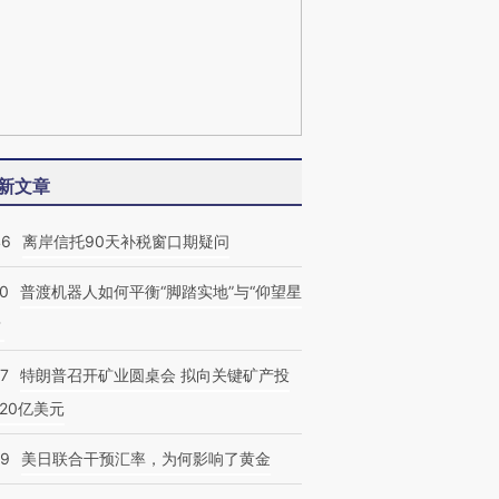
新文章
46
离岸信托90天补税窗口期疑问
00
普渡机器人如何平衡“脚踏实地”与“仰望星
？
57
特朗普召开矿业圆桌会 拟向关键矿产投
20亿美元
09
美日联合干预汇率，为何影响了黄金