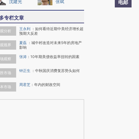
沈建光
张斌
电邮
多专栏文章
王永利
：
如何看待近期中美经济增长超
观分析
预期大反差
夏磊
：
城中村改造对未来5年的房地产
观视界
影响
张涛
：
10年期美债收益率扭转的因素
场观察
钟正生
：
中秋国庆消费复苏势头如何
胜市场
周君芝
：
年内的财政空间
本市场