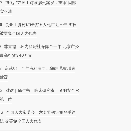
32
“90后”农民工讨薪涉刑案发回重审 因部
实不清
36
贵州山脚树矿难致16人死亡近三年 矿长
被罢免全国人大代表
2
非京籍五环内购房社保降至一年 北京市公
最高可贷340万元
7
寒武纪上半年净利润同比翻倍 营收增速
放缓
53
对话｜邱仁宗：临床研究参与者的安全永
第一位
06
全国人大常委会：六名将领涉嫌严重违
法 被罢免全国人大代表