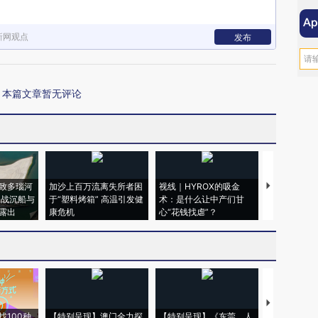
新网观点
发布
本篇文章暂无评论
致多瑙河
加沙上百万流离失所者困
视线｜HYROX的吸金
马航飞行员
二战沉船与
于“塑料烤箱” 高温引发健
术：是什么让中产们甘
粒摇头丸 尿
露出
康危机
心“花钱找虐”？
毒品
【推广】走
找100种
【特别呈现】澳门全力探
【特别呈现】《东莞，人
会，让数智科