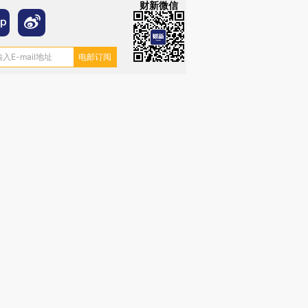
财新微信
跨国走私7万
视线｜被称为“蟑螂”的印
视线｜“入侵”还是“人道危
检体内含3种
度Z世代 用街头抗争将教
机”？难民潮撕裂西班牙
秘鲁纳斯
育部长拱下台
飞地休达
13人遇难
进第四届链博
【商旅对话】华住集团
技“链”接产
【特别呈现】寻找100种
CFO：不靠规模取胜，华
【特别呈