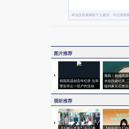
评论仅代表网友个人观点，不代表财
图片推荐
视线｜极端高温
韩国高温创百年纪录 当局
水位跌破纪录 
警告停止一切户外活动
猛犸象化石接连
视听推荐
【不唯一答案】不止“养
【特别呈现】寻