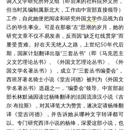
调入文学研究所外文组（即后来的社科院外文所，
但当时其编制属新北大，工作由中宣部直接领导）
工作，自此她便把阅读和研究外国
文学
作品视为自
己的毕生事业。可是在那极“左”思潮的岁月，她的
研究文章不仅不易发表，反而因“缺乏红线贯穿”而
屡受责难。好在天无绝人之路，上世纪50年代后
期，国家计划翻译出版“三套丛书”（即《马克思主
义文艺理论丛书》、《外国文艺理论丛书》、《外
国文学名著丛书》），成立了“三套丛书编委会”，
西班牙著名骑士小说《堂吉诃德》被列为《外国文
学名著丛书》选题之一，“编委会”领导、中宣部副
部长林默涵因读过杨绛翻译的法国流浪汉小说《吉
尔·布拉斯》，对其译笔大为赞赏，遂决定请杨绛翻
译《堂吉诃德》，并告诉她从哪种文字转译都可
以。专门研究西洋小说的杨绛，深爱这部小说，也