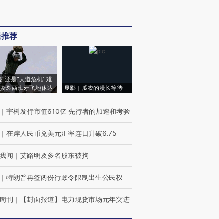
辑推荐
侵”还是“人道危机” 难
撕裂西班牙飞地休达
显影｜瓜农的漫长等待
｜
宇树发行市值610亿 先行者的加速和考验
｜
在岸人民币兑美元汇率连日升破6.75
我闻
｜
艾路明及多名股东被拘
｜
特朗普再签两份行政令限制出生公民权
周刊
｜
【封面报道】电力现货市场元年突进