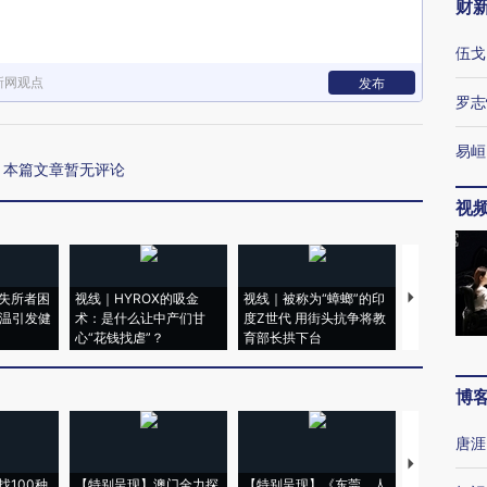
财
伍戈
新网观点
发布
罗志
易峘
本篇文章暂无评论
视
失所者困
视线｜HYROX的吸金
视线｜被称为“蟑螂”的印
视线｜“入侵
高温引发健
术：是什么让中产们甘
度Z世代 用街头抗争将教
机”？难民潮
心“花钱找虐”？
育部长拱下台
飞地休达
博
唐涯
【推广】走
找100种
【特别呈现】澳门全力探
【特别呈现】《东莞，人
会，让数智科