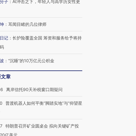
分子
：
AI冲击之下，年轻人与高学历女性更
有意思的生活方式·第三对
住三大增长引擎是什么？
有意思的
坤
：
耳闻目睹的几位律师
日记
：
长护险覆盖全国 筹资和服务给予将持
码
波
：
“沉睡”的10万亿元公积金
新文章
46
离岸信托90天补税窗口期疑问
00
普渡机器人如何平衡“脚踏实地”与“仰望星
？
57
特朗普召开矿业圆桌会 拟向关键矿产投
20亿美元