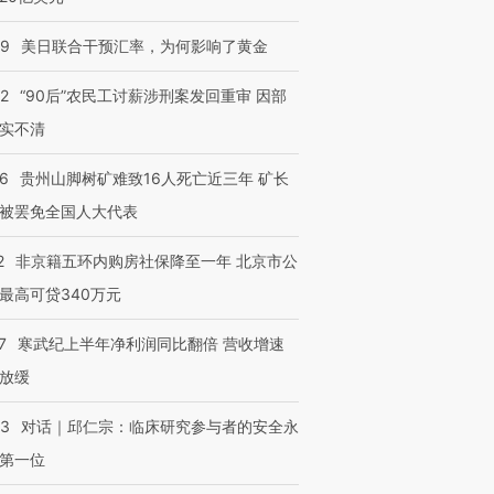
09
美日联合干预汇率，为何影响了黄金
32
“90后”农民工讨薪涉刑案发回重审 因部
实不清
36
贵州山脚树矿难致16人死亡近三年 矿长
被罢免全国人大代表
2
非京籍五环内购房社保降至一年 北京市公
最高可贷340万元
7
寒武纪上半年净利润同比翻倍 营收增速
放缓
53
对话｜邱仁宗：临床研究参与者的安全永
第一位