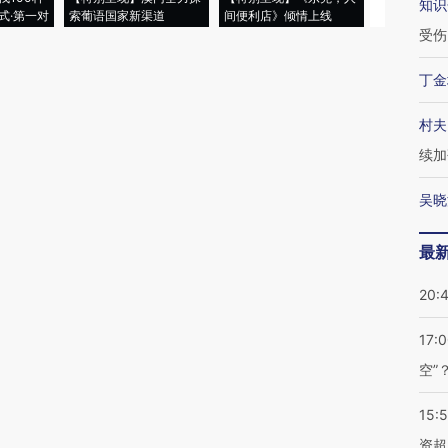
知识
式·第一对
索葡语国家新渠道
间便利店》倾情上线
业
受伤
丁金
村夫
续加
吴晓
最
20:
17:
空”
15:
资超