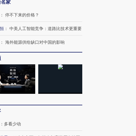
新名家
：
停不下来的价格？
恒
：
中美人工智能竞争：道路比技术更重要
：
海外能源供给缺口对中国的影响
频
”还是“人道危
湖北宜昌局部短时降雨
哈尔滨遭遇短时极端强降
撕裂西班牙
128毫米 紧急转移近
雨 3小时累计雨量超80毫
秘鲁纳斯
4000人
米
13人遇难
客
：
多看少动
进第四届链博
【商旅对话】华住集团
技“链”接产
【特别呈现】寻找100种
CFO：不靠规模取胜，华
【特别呈