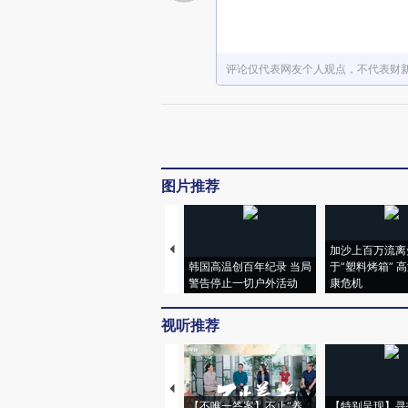
评论仅代表网友个人观点，不代表财
图片推荐
加沙上百万流离
韩国高温创百年纪录 当局
于“塑料烤箱” 
警告停止一切户外活动
康危机
视听推荐
【不唯一答案】不止“养
【特别呈现】寻