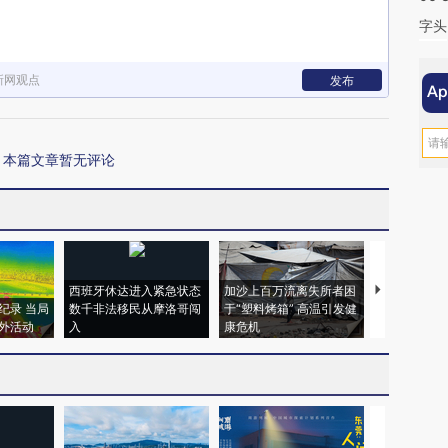
字头
新网观点
发布
本篇文章暂无评论
西班牙休达进入紧急状态
加沙上百万流离失所者困
视线｜HYR
纪录 当局
数千非法移民从摩洛哥闯
于“塑料烤箱” 高温引发健
术：是什么
外活动
入
康危机
心“花钱找虐