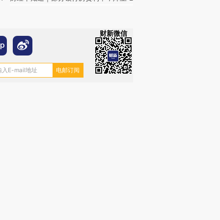
财新微信
OX的吸金
马航飞行员跨国走私7万
视线｜被称为“蟑螂”的印
让中产们甘
粒摇头丸 尿检体内含3种
度Z世代 用街头抗争将教
秘鲁纳斯
”？
毒品
育部长拱下台
13人遇难