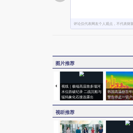
评论仅代表网友个人观点，不代表财
图片推荐
视线｜极端高温致多瑙河
水位跌破纪录 二战沉船与
韩国高温创百年
猛犸象化石接连露出
警告停止一切户
视听推荐