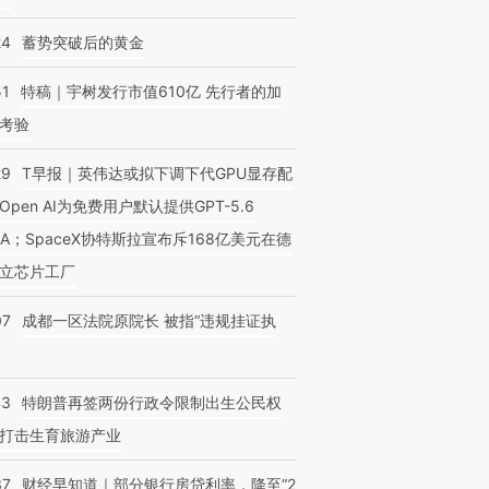
24
蓄势突破后的黄金
51
特稿｜宇树发行市值610亿 先行者的加
考验
29
T早报｜英伟达或拟下调下代GPU显存配
Open AI为免费用户默认提供GPT-5.6
NA；SpaceX协特斯拉宣布斥168亿美元在德
立芯片工厂
07
成都一区法院原院长 被指“违规挂证执
43
特朗普再签两份行政令限制出生公民权
打击生育旅游产业
37
财经早知道｜部分银行房贷利率，降至“2