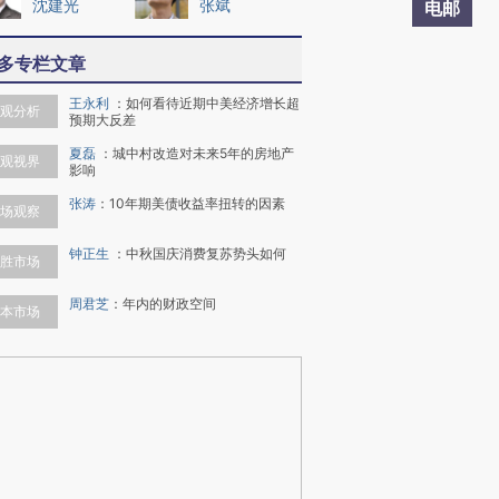
沈建光
张斌
电邮
多专栏文章
王永利
：
如何看待近期中美经济增长超
观分析
预期大反差
夏磊
：
城中村改造对未来5年的房地产
观视界
影响
张涛
：
10年期美债收益率扭转的因素
场观察
钟正生
：
中秋国庆消费复苏势头如何
胜市场
周君芝
：
年内的财政空间
本市场