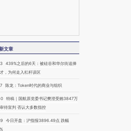
新文章
53
439%之后的6天：被硅谷和华尔街追捧
才，为何走入杠杆误区
07
陈龙：Token时代的商业与组织
50
特稿｜国航原党委书记樊澄受贿3847万
审待宣判 否认大多数指控
29
今日开盘：沪指报3896.49点 跌幅
0%