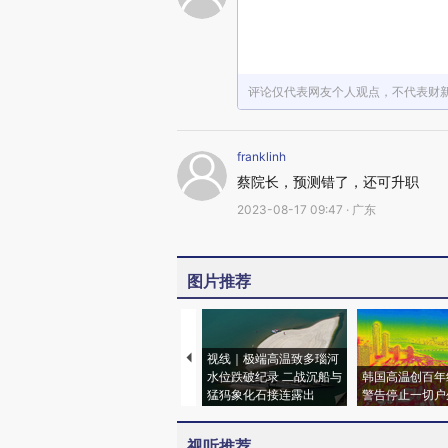
评论仅代表网友个人观点，不代表财
franklinh
蔡院长，预测错了，还可升职
2023-08-17 09:47 · 广东
图片推荐
视线｜极端高温致多瑙河
水位跌破纪录 二战沉船与
韩国高温创百年
猛犸象化石接连露出
警告停止一切户
视听推荐