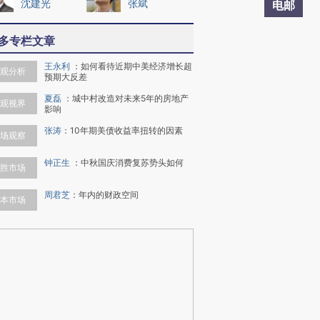
沈建光
张斌
电邮
多专栏文章
王永利
：
如何看待近期中美经济增长超
观分析
预期大反差
夏磊
：
城中村改造对未来5年的房地产
观视界
影响
张涛
：
10年期美债收益率扭转的因素
场观察
钟正生
：
中秋国庆消费复苏势头如何
胜市场
周君芝
：
年内的财政空间
本市场