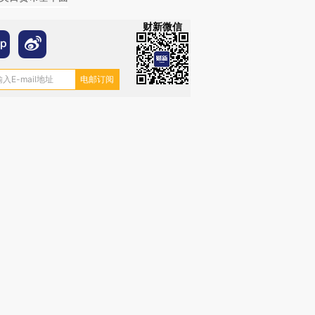
财新微信
OX的吸金
马航飞行员跨国走私7万
视线｜被称为“蟑螂”的印
让中产们甘
粒摇头丸 尿检体内含3种
度Z世代 用街头抗争将教
秘鲁纳斯
”？
毒品
育部长拱下台
13人遇难