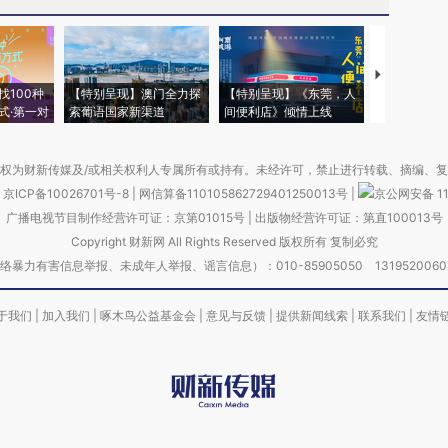
【推广】走
找100种
【特别呈现】澳门全力探
【特别呈现】《东莞，人
会，让数智科
式·第一对
索葡语国家新渠道
间便利店》倾情上线
业
权为财新传媒及/或相关权利人专属所有或持有。未经许可，禁止进行转载、摘编、
京ICP备10026701号-8
|
网信算备110105862729401250013号
|
京公网安备 11
广播电视节目制作经营许可证：京第01015号
|
出版物经营许可证：第直100013号
Copyright 财新网 All Rights Reserved 版权所有 复制必究
害信息举报、未成年人举报、谣言信息）：010-85905050 13195200605 举报邮
于我们
|
加入我们
|
啄木鸟公益基金会
|
意见与反馈
|
提供新闻线索
|
联系我们
|
友情