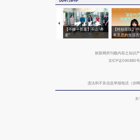
【不唯一答案】不止“养
【特别呈现】寻
老”
有意思的生活方
财新网所刊载内容之知识产
京ICP证090880号
违法和不良信息举报电话（涉网络暴力有
关