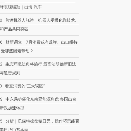
牌表现强劲｜出海·汽车
00
普渡机器人张涛：机器人规模化靠技术、
和产品共同突破
56
财新调查｜7月消费或有反弹、出口维持
 受哪些因素带动？
42
生态环境法典将施行 最高法明确新旧法
与追责规则
0
看空消费的“三大误区”
59
中东局势催化东南亚能源焦虑 多国出台
新政加速转型
05
分析｜贝森特操盘稳日元，操作巧思能否
美日货币基本面