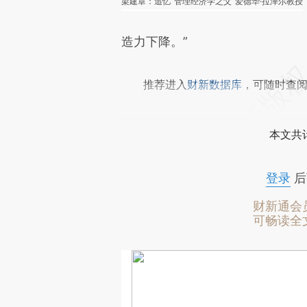
梁建章：追忆“管理经济学之父”爱德华·拉泽尔教授
造力下降。”
推荐进入
财新数据库
，可随时查
本文共计
登录
后
财新通会
可畅读全