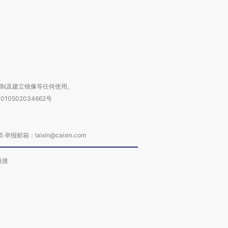
进第四届链博
【商旅对话】华住集团
技“链”接产
【特别呈现】寻找100种
CFO：不靠规模取胜，华
【特别呈
有意思的生活方式·第三对
住三大增长引擎是什么？
有意思的
复制及建立镜像等任何使用。
010502034662号
箱：laixin@caixin.com
链接