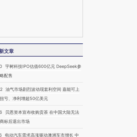
新文章
0
宇树科技IPO估值600亿元 DeepSeek参
略配售
22
油气市场剧烈波动现套利空间 嘉能可上
扭亏、净利增超50亿美元
6
贝恩资本宣布收购贡茶 在中国大陆无法
商标后退出市场
6
电动汽车需求高涨驱动澳洲车市增长 中