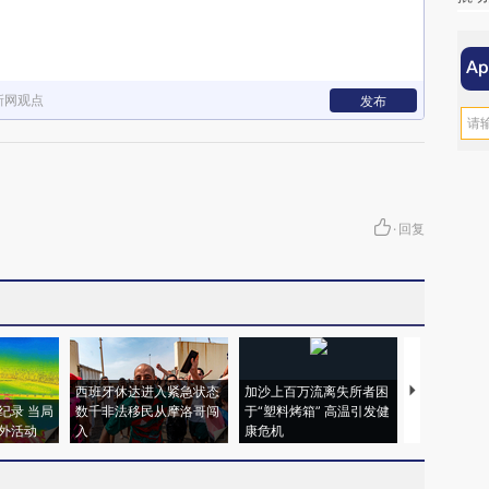
新网观点
发布
·
回复
西班牙休达进入紧急状态
加沙上百万流离失所者困
视线｜HYR
纪录 当局
数千非法移民从摩洛哥闯
于“塑料烤箱” 高温引发健
术：是什么
外活动
入
康危机
心“花钱找虐