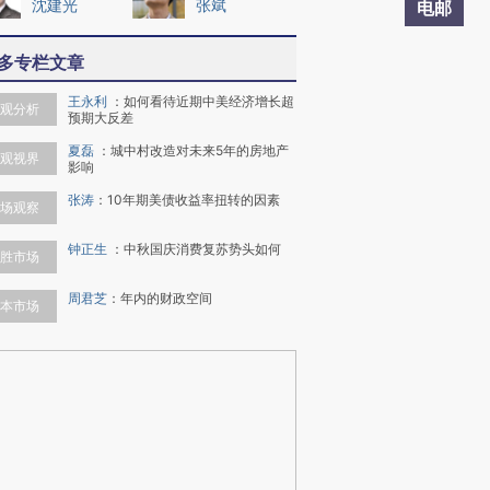
沈建光
张斌
电邮
多专栏文章
王永利
：
如何看待近期中美经济增长超
观分析
预期大反差
夏磊
：
城中村改造对未来5年的房地产
观视界
影响
张涛
：
10年期美债收益率扭转的因素
场观察
钟正生
：
中秋国庆消费复苏势头如何
胜市场
周君芝
：
年内的财政空间
本市场