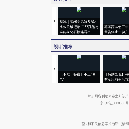
视线｜极端高温致多瑙河
水位跌破纪录 二战沉船与
韩国高温创百年
猛犸象化石接连露出
警告停止一切户
视听推荐
【不唯一答案】不止“养
【特别呈现】寻
老”
有意思的生活方
财新网所刊载内容之知识产
京ICP证090880号
违法和不良信息举报电话（涉网络暴力有