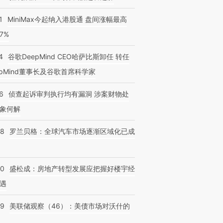
1
MiniMax今起纳入港股通 盘间涨幅最高
77%
4
谷歌DeepMind CEO哈萨比斯卸任 转任
epMind董事长及谷歌首席科学家
6
侦查起诉审判执行均有漏洞 涉案财物处
象何解
58
罗兰贝格：全球汽车市场逐渐区域化已成
50
盛松成：房地产转型发展应把握好楼宇经
遇
39
美联储观察（46）：美债市场对沃什的