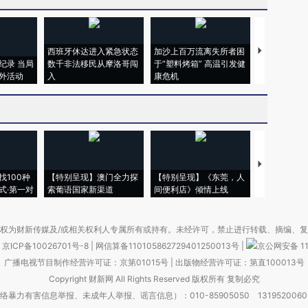
西班牙休达进入紧急状态
加沙上百万流离失所者困
马航飞行员
纪录 当局
数千非法移民从摩洛哥闯
于“塑料烤箱” 高温引发健
粒摇头丸 尿
外活动
入
康危机
毒品
【推广】走
找100种
【特别呈现】澳门全力探
【特别呈现】《东莞，人
会，让数智科
式·第一对
索葡语国家新渠道
间便利店》倾情上线
业
权为财新传媒及/或相关权利人专属所有或持有。未经许可，禁止进行转载、摘编、
京ICP备10026701号-8
|
网信算备110105862729401250013号
|
京公网安备 11
广播电视节目制作经营许可证：京第01015号
|
出版物经营许可证：第直100013号
Copyright 财新网 All Rights Reserved 版权所有 复制必究
害信息举报、未成年人举报、谣言信息）：010-85905050 13195200605 举报邮