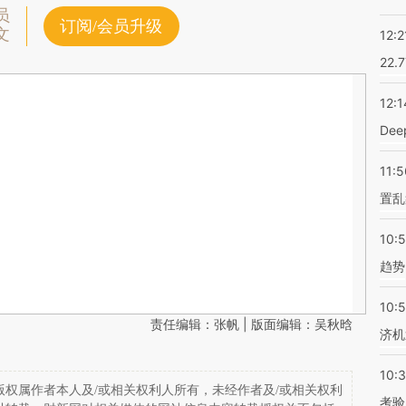
员
订阅/会员升级
文
12:2
22.
12:1
De
11:5
置乱
10:
趋势
10:
责任编辑：张帆 | 版面编辑：吴秋晗
济机
10:
权属作者本人及/或相关权利人所有，未经作者及/或相关权利
考验