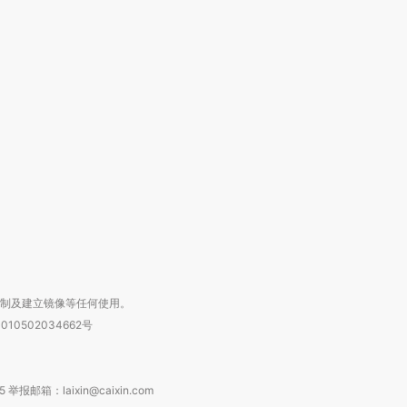
跨国走私7万
视线｜HY
检体内含3种
泽连斯基密集出访美英 索
秘鲁纳斯卡观光飞机坠毁
术：是什
要防空导弹“救急”
13人遇难
心“花钱找
进第四届链博
【商旅对话】华住集团
技“链”接产
【特别呈现】寻找100种
CFO：不靠规模取胜，华
【特别呈
有意思的生活方式·第三对
住三大增长引擎是什么？
有意思的
复制及建立镜像等任何使用。
010502034662号
箱：laixin@caixin.com