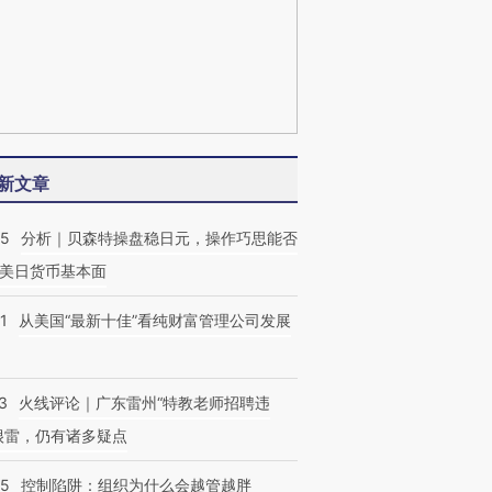
新文章
05
分析｜贝森特操盘稳日元，操作巧思能否
美日货币基本面
1
从美国“最新十佳”看纯财富管理公司发展
3
火线评论｜广东雷州“特教老师招聘违
很雷，仍有诸多疑点
05
控制陷阱：组织为什么会越管越胖