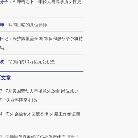
分子
：
AI冲击之下，年轻人与高学历女性更
跨国走私7万
视线｜被称为“蟑螂”的印
视线｜“入侵”还是“人道危
检体内含3种
度Z世代 用街头抗争将教
机”？难民潮撕裂西班牙
秘鲁纳斯
育部长拱下台
飞地休达
13人遇难
坤
：
耳闻目睹的几位律师
日记
：
长护险覆盖全国 筹资和服务给予将持
码
进第四届链博
【商旅对话】华住集团
技“链”接产
【特别呈现】寻找100种
CFO：不靠规模取胜，华
【特别呈
波
：
“沉睡”的10万亿元公积金
有意思的生活方式·第三对
住三大增长引擎是什么？
有意思的
新文章
43
7月美国劳动力市场意外放缓 岗位减少
3万个失业率降至4.1%
14
海外金融专才回流香港 外籍工作签证翻
2
宁德时代宜春锂矿仍处停产状态 其动向