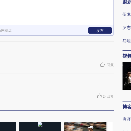
财
伍戈
罗志
新网观点
发布
易峘
视
·
回复
2
·
回复
博
唐涯