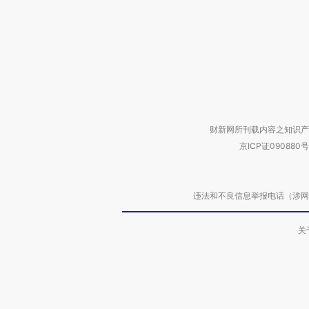
财新网所刊载内容之知识产
京ICP证090880号
违法和不良信息举报电话（涉网络暴力有
关