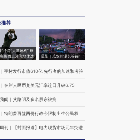
辑推荐
侵”还是“人道危机” 难
撕裂西班牙飞地休达
显影｜瓜农的漫长等待
｜
宇树发行市值610亿 先行者的加速和考验
｜
在岸人民币兑美元汇率连日升破6.75
我闻
｜
艾路明及多名股东被拘
｜
特朗普再签两份行政令限制出生公民权
周刊
｜
【封面报道】电力现货市场元年突进