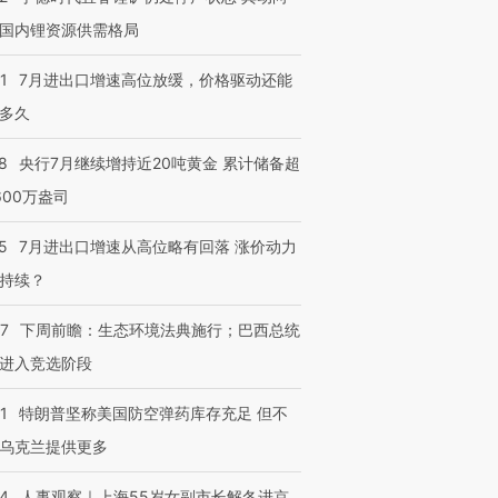
国内锂资源供需格局
1
7月进出口增速高位放缓，价格驱动还能
多久
8
央行7月继续增持近20吨黄金 累计储备超
600万盎司
5
7月进出口增速从高位略有回落 涨价动力
持续？
07
下周前瞻：生态环境法典施行；巴西总统
进入竞选阶段
1
特朗普坚称美国防空弹药库存充足 但不
乌克兰提供更多
24
人事观察｜上海55岁女副市长解冬进京