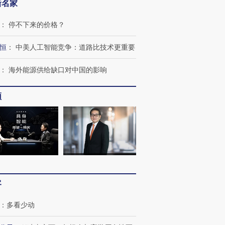
新名家
：
停不下来的价格？
恒
：
中美人工智能竞争：道路比技术更重要
：
海外能源供给缺口对中国的影响
频
客
：
多看少动