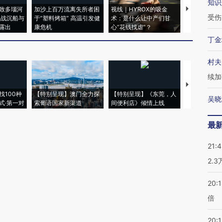
知识
致多瑙河
加沙上百万流离失所者困
视线｜HYROX的吸金
马航飞行员
受伤
二战沉船与
于“塑料烤箱” 高温引发健
术：是什么让中产们甘
粒摇头丸 尿
露出
康危机
心“花钱找虐”？
毒品
丁金
村夫
续加
【推广】走
找100种
【特别呈现】澳门全力探
【特别呈现】《东莞，人
会，让数智科
吴晓
式·第一对
索葡语国家新渠道
间便利店》倾情上线
业
最
21:
2.
20:
倍
20:1