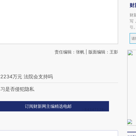
财
财
写
引
责任编辑：张帆 | 版面编辑：王影
234万元 法院会支持吗
学习是否侵犯隐私
订阅财新网主编精选电邮