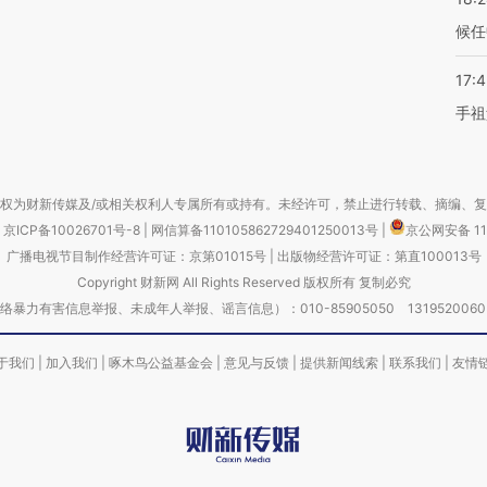
候任
17:
手祖
权为财新传媒及/或相关权利人专属所有或持有。未经许可，禁止进行转载、摘编、
京ICP备10026701号-8
|
网信算备110105862729401250013号
|
京公网安备 11
广播电视节目制作经营许可证：京第01015号
|
出版物经营许可证：第直100013号
Copyright 财新网 All Rights Reserved 版权所有 复制必究
害信息举报、未成年人举报、谣言信息）：010-85905050 13195200605 举报邮
于我们
|
加入我们
|
啄木鸟公益基金会
|
意见与反馈
|
提供新闻线索
|
联系我们
|
友情