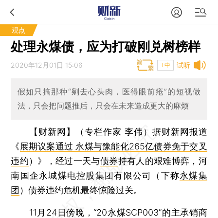
观点
处理永煤债，应为打破刚兑树榜样
2020年12月01日 15:06
试听
T中
假如只搞那种“剜去心头肉，医得眼前疮”的短视做
法，只会把问题推后，只会在未来造成更大的麻烦
【财新网】（专栏作家 李伟）
据财新网报道
《
展期议案通过 永煤与豫能化265亿债券免于交叉
违约
）》，经过一天与
债券
持有人的艰难博弈，河
南国企永城煤电控股集团有限公司（下称
永煤集
团
）债券违约危机最终惊险过关。
11月24日傍晚，“20永煤SCP003”的主承销商