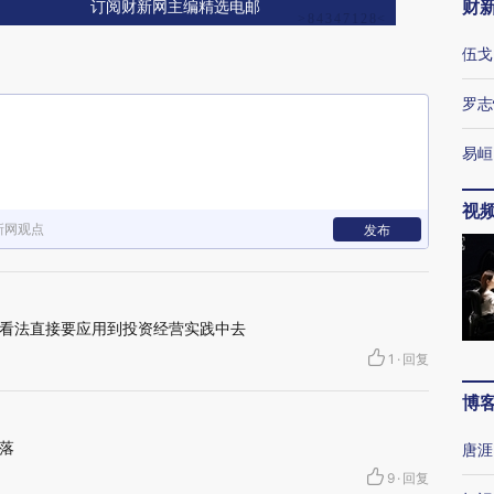
财
订阅财新网主编精选电邮
伍戈
罗志
易峘
视
新网观点
发布
看法直接要应用到投资经营实践中去
1
·
回复
博
落
唐涯
9
·
回复