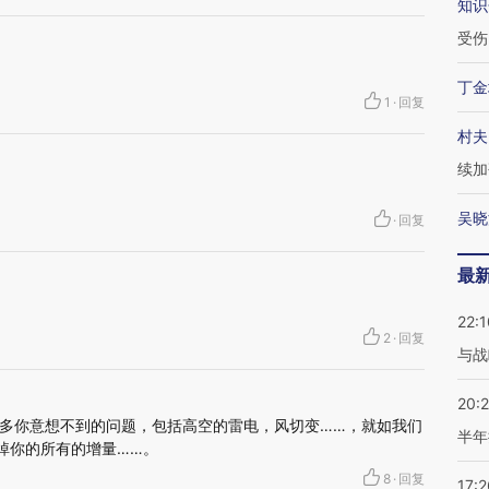
知识
受伤
丁金
1
·
回复
村夫
续加
吴晓
·
回复
最
22:1
2
·
回复
与战
20:
多你意想不到的问题，包括高空的雷电，风切变……，就如我们
半年
掉你的所有的增量……。
8
·
回复
17:2