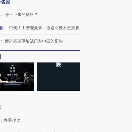
新名家
：
停不下来的价格？
恒
：
中美人工智能竞争：道路比技术更重要
：
海外能源供给缺口对中国的影响
频
客
：
多看少动