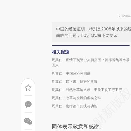
2020年
中国的经验证明，特别是2008年以来
面临的问题，比起飞以前还要复杂
相关报道
周其仁：疫情下制造业如何突围？苦撑苦熬等市场
回来
周其仁：中国经济突围说
周其仁：接下来，挑难的事做
周其仁：既然改革这么难，干脆不改了行不行
周其仁：改革与发展的虚实之辩
周其仁：发挥都市的扶贫功能
同体表示敬意和感谢。