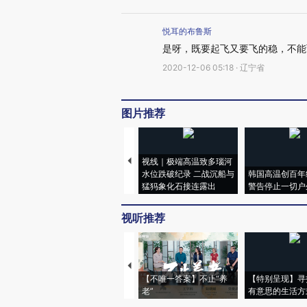
悦耳的布鲁斯
是呀，既要起飞又要飞的稳，不能
2020-12-06 05:18 · 辽宁省
图片推荐
视线｜极端高温致多瑙河
水位跌破纪录 二战沉船与
韩国高温创百年
猛犸象化石接连露出
警告停止一切户
视听推荐
【不唯一答案】不止“养
【特别呈现】寻
老”
有意思的生活方