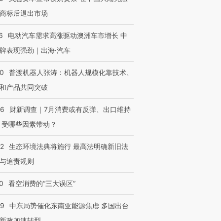
商标后退出市场
6
电动汽车需求高涨驱动澳洲车市增长 中
牌表现强劲｜出海·汽车
00
普渡机器人张涛：机器人规模化靠技术、
和产品共同突破
56
财新调查｜7月消费或有反弹、出口维持
OX的吸金
马航飞行员跨国走私7万
视线｜被称为“蟑螂”的印
 受哪些因素带动？
让中产们甘
粒摇头丸 尿检体内含3种
度Z世代 用街头抗争将教
秘鲁纳斯
”？
毒品
育部长拱下台
13人遇难
42
生态环境法典将施行 最高法明确新旧法
与追责规则
0
看空消费的“三大误区”
进第四届链博
【商旅对话】华住集团
技“链”接产
【特别呈现】寻找100种
CFO：不靠规模取胜，华
【特别呈
59
中东局势催化东南亚能源焦虑 多国出台
有意思的生活方式·第三对
住三大增长引擎是什么？
有意思的
新政加速转型