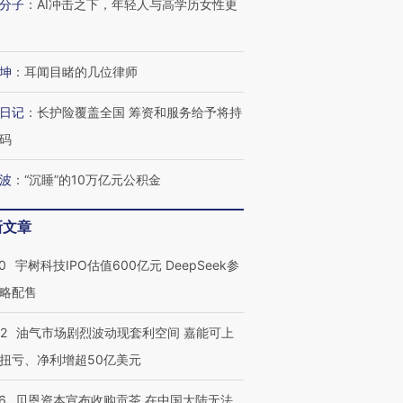
分子
：
AI冲击之下，年轻人与高学历女性更
坤
：
耳闻目睹的几位律师
日记
：
长护险覆盖全国 筹资和服务给予将持
码
波
：
“沉睡”的10万亿元公积金
新文章
0
宇树科技IPO估值600亿元 DeepSeek参
略配售
22
油气市场剧烈波动现套利空间 嘉能可上
扭亏、净利增超50亿美元
6
贝恩资本宣布收购贡茶 在中国大陆无法