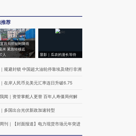
辑推荐
宜昌局部短时降雨
8毫米 紧急转移近
00人
显影｜瓜农的漫长等待
｜
规避封锁 中国超大油轮停靠埃及绕行非洲
｜
在岸人民币兑美元汇率连日升破6.75
我闻
｜
资管掌舵人更替 百年人寿僵局何解
｜
多国出台光伏新政加速转型
周刊
｜
【封面报道】电力现货市场元年突进