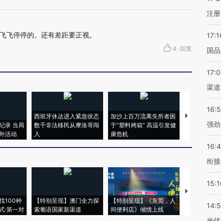
注册
飞飞停停的。还有差距要正视。
17:1
4
·
回复
国品
17:
渠道
16:
西班牙休达进入紧急状态
加沙上百万流离失所者困
视线｜HYR
强劲
纪录 当局
数千非法移民从摩洛哥闯
于“塑料烤箱” 高温引发健
术：是什么
外活动
入
康危机
心“花钱找虐
16:
衔接
15:1
【推广】走
找100种
【特别呈现】澳门全力探
【特别呈现】《东莞，人
会，让数智科
14:
式·第一对
索葡语国家新渠道
间便利店》倾情上线
业
光伏