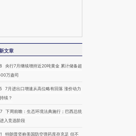
新文章
8
央行7月继续增持近20吨黄金 累计储备超
600万盎司
5
7月进出口增速从高位略有回落 涨价动力
持续？
07
下周前瞻：生态环境法典施行；巴西总统
进入竞选阶段
1
特朗普坚称美国防空弹药库存充足 但不