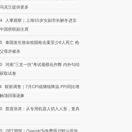
乌克兰提供更多
24
人事观察｜上海55岁女副市长解冬进京
中国侨联副主席
45
泰国发生致命校园枪击案至少6人死亡 枪
父母亦被杀
40
河南“三支一扶”考试规模化作弊 内外勾结
获取试卷
4
财新调查｜7月CPI或继续降温 PPI同比增
触顶回落迹象
00
普渡张涛：从专用机器人切入人形，更具
55
GPT周报｜OpenAI为免费用户默认提供