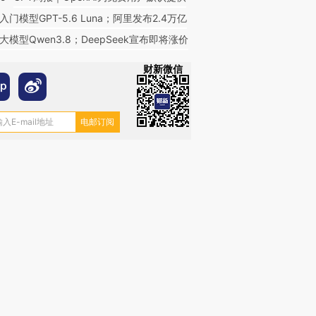
入门模型GPT-5.6 Luna；阿里发布2.4万亿
大模型Qwen3.8；DeepSeek宣布即将涨价
财新微信
跨国走私7万
视线｜被称为“蟑螂”的印
视线｜“入侵”还是“人道危
检体内含3种
度Z世代 用街头抗争将教
机”？难民潮撕裂西班牙
秘鲁纳斯
育部长拱下台
飞地休达
13人遇难