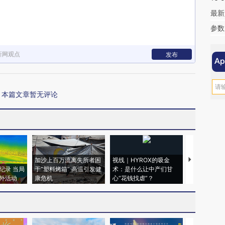
最新
参数
新网观点
发布
本篇文章暂无评论
加沙上百万流离失所者困
视线｜HYROX的吸金
马航飞行员
纪录 当局
于“塑料烤箱” 高温引发健
术：是什么让中产们甘
粒摇头丸 尿
外活动
康危机
心“花钱找虐”？
毒品