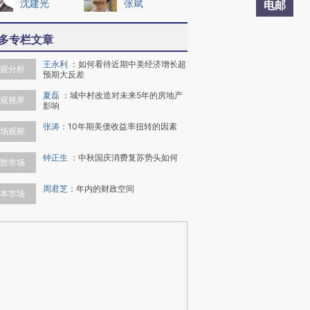
沈建光
张斌
电邮
多专栏文章
王永利
：
如何看待近期中美经济增长超
观分析
预期大反差
夏磊
：
城中村改造对未来5年的房地产
观视界
影响
张涛
：
10年期美债收益率扭转的因素
场观察
钟正生
：
中秋国庆消费复苏势头如何
胜市场
周君芝
：
年内的财政空间
本市场