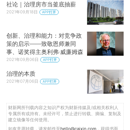
社论｜治理房市当釜底抽薪
2021年09月18日
APP打开
创新、治理和能力：对竞争政
策的启示——致敬恩师兼同
事、诺奖得主奥利弗·威廉姆森
2021年09月06日
APP打开
治理的本质
2021年07月06日
APP打开
财新网所刊载内容之知识产权为财新传媒及/或相关权利人
专属所有或持有。未经许可，禁止进行转载、摘编、复制及
建立镜像等任何使用。
如有意愿转载，请发邮件至
hello@caixin.com
，获得书面