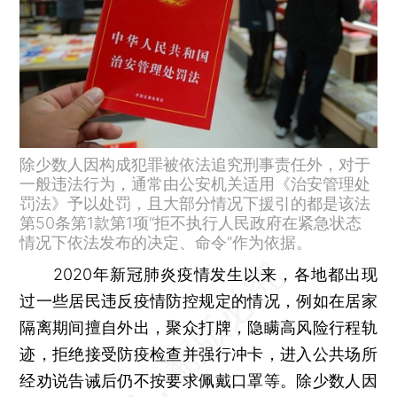
除少数人因构成犯罪被依法追究刑事责任外，对于
一般违法行为，通常由公安机关适用《治安管理处
罚法》予以处罚，且大部分情况下援引的都是该法
第50条第1款第1项“拒不执行人民政府在紧急状态
情况下依法发布的决定、命令”作为依据。
2020年新冠肺炎疫情发生以来，各地都出现
过一些居民违反疫情防控规定的情况，例如在居家
隔离期间擅自外出，聚众打牌，隐瞒高风险行程轨
迹，拒绝接受防疫检查并强行冲卡，进入公共场所
经劝说告诫后仍不按要求佩戴口罩等。除少数人因