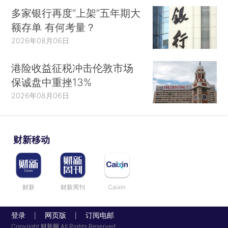
多家银行再度“上架”五年期大
额存单 有何考量？
2026年08月06日
港险收益征税冲击伦敦市场
保诚盘中重挫13%
2026年08月06日
财新移动
财新
财新周刊
Caixin
登录
网页版
订阅电邮
|
|
Copyright 财新网 All Rights Reserved