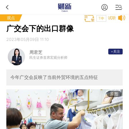
观点
试听
T中
广交会下的出口群像
2023年05月09日 11:10
+关注
周君芝
民生证券首席宏观分析师
今年广交会反映了当前外贸环境的五点特征
原图