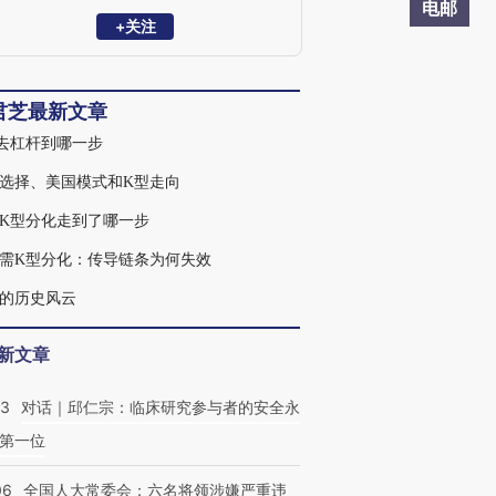
富”宏观第一名，2017-2020年连续四年荣
电邮
获卖方分析师“水晶球”奖第一名。
+关注
君芝最新文章
去杠杆到哪一步
选择、美国模式和K型走向
K型分化走到了哪一步
需K型分化：传导链条为何失效
的历史风云
新文章
53
对话｜邱仁宗：临床研究参与者的安全永
第一位
06
全国人大常委会：六名将领涉嫌严重违