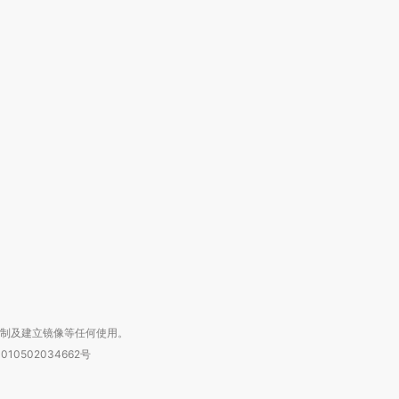
跨国走私7万
视线｜被称为“蟑螂”的印
视线｜“入侵”还是“人道危
检体内含3种
度Z世代 用街头抗争将教
机”？难民潮撕裂西班牙
秘鲁纳斯
育部长拱下台
飞地休达
13人遇难
进第四届链博
【商旅对话】华住集团
技“链”接产
【特别呈现】寻找100种
CFO：不靠规模取胜，华
【特别呈
有意思的生活方式·第三对
住三大增长引擎是什么？
有意思的
复制及建立镜像等任何使用。
010502034662号