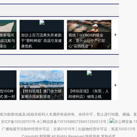
致多瑙河
加沙上百万流离失所者困
视线｜HYROX的吸金
马航飞行员
二战沉船与
于“塑料烤箱” 高温引发健
术：是什么让中产们甘
粒摇头丸 尿
露出
康危机
心“花钱找虐”？
毒品
【推广】走
找100种
【特别呈现】澳门全力探
【特别呈现】《东莞，人
会，让数智科
式·第一对
索葡语国家新渠道
间便利店》倾情上线
业
权为财新传媒及/或相关权利人专属所有或持有。未经许可，禁止进行转载、摘编、
京ICP备10026701号-8
|
网信算备110105862729401250013号
|
京公网安备 11
广播电视节目制作经营许可证：京第01015号
|
出版物经营许可证：第直100013号
Copyright 财新网 All Rights Reserved 版权所有 复制必究