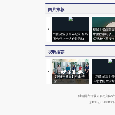
图片推荐
视线｜极端高温
韩国高温创百年纪录 当局
水位跌破纪录 
警告停止一切户外活动
猛犸象化石接连
视听推荐
【不唯一答案】不止“养
【特别呈现】寻
老”
有意思的生活方
财新网所刊载内容之知识产
京ICP证090880号