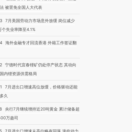
法 被罢免全国人大代表
43
7月美国劳动力市场意外放缓 岗位减少
3万个失业率降至4.1%
14
海外金融专才回流香港 外籍工作签证翻
2
宁德时代宜春锂矿仍处停产状态 其动向
国内锂资源供需格局
1
7月进出口增速高位放缓，价格驱动还能
多久
8
央行7月继续增持近20吨黄金 累计储备超
600万盎司
5
7月进出口增速从高位略有回落 涨价动力