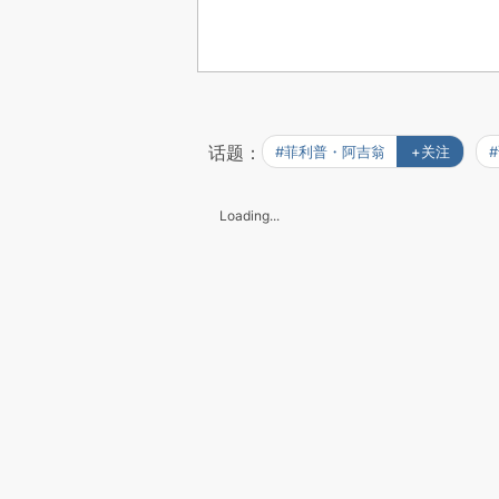
话题：
#菲利普・阿吉翁
+关注
Loading...
版权声明：观点频道所发布文章及图片之版
人单独授权，任何网站、平面媒体不得予
上诉文章及图片。文章均为作者个人观点
上一篇：从不良资产业务新规看不良
下一篇：澳大利亚立法16岁以下禁用