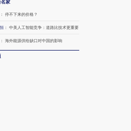
新名家
：
停不下来的价格？
恒
：
中美人工智能竞争：道路比技术更重要
：
海外能源供给缺口对中国的影响
频
客
：
多看少动