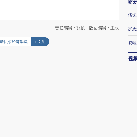
财
伍戈
责任编辑：张帆 | 版面编辑：王永
罗志
#诺贝尔经济学奖
+关注
易峘
视
权属作者本人及/或相关权利人所有，未经作者及/或相关权利
以转载。财新网对相关媒体的网站信息内容转载授权并不包括
，不代表财新网的立场和观点。
博
资产市场走向
唐涯
社交媒体，中国怎么做