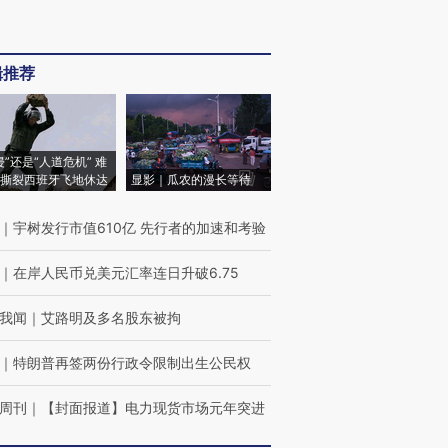
辑推荐
侵”还是“人道危机” 难
撕裂西班牙飞地休达
显影｜瓜农的漫长等待
｜
宇树发行市值610亿 先行者的加速和考验
｜
在岸人民币兑美元汇率连日升破6.75
我闻
｜
艾路明及多名股东被拘
｜
特朗普再签两份行政令限制出生公民权
周刊
｜
【封面报道】电力现货市场元年突进