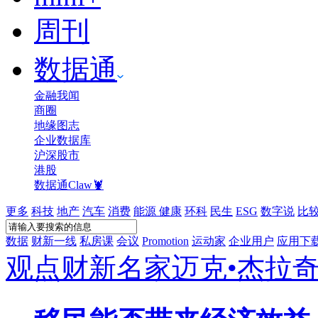
周刊
数据通
金融我闻
商圈
地缘图志
企业数据库
沪深股市
港股
数据通Claw🦞
更多
科技
地产
汽车
消费
能源
健康
环科
民生
ESG
数字说
比
数据
财新一线
私房课
会议
Promotion
运动家
企业用户
应用下
观点
财新名家
迈克•杰拉