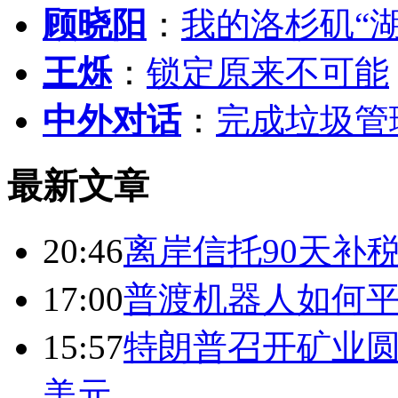
顾晓阳
：
我的洛杉矶“
王烁
：
锁定原来不可能
中外对话
：
完成垃圾管
最新文章
20:46
离岸信托90天补
17:00
普渡机器人如何平
15:57
特朗普召开矿业圆
美元