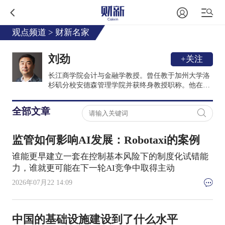
观点频道
>
财新名家
刘劲
+关注
长江商学院会计与金融学教授。曾任教于加州大学洛
杉矶分校安德森管理学院并获终身教授职称。他在
2004-2005期间任长江商学院教授并兼任副院长，此后
继续兼任长江商学院中国企业研究中心研究学者；
全部文章
1998年在哥伦比亚大学经济系授课，1999年获哥伦比
亚大学商学院工商管理博士学位；长期从事资本市
场、财务会计和股权投资的研究，是在证券分析领域
监管如何影响AI发展：Robotaxi的案例
的国际著名专家，和多个国际一级学术刊物的长期审
稿人，<<会计研究评论>>编委；曾获2010年长江商学
谁能更早建立一套在控制基本风险下的制度化试错能
院杰出研究奖、2005年加州大学安德森管理学院杰出
力，谁就更可能在下一轮AI竞争中取得主动
研究奖，以及2007年巴克莱全球投资最佳论文奖。现
任多个国内与国际公司的独董及资深顾问。
2026年07月22 14:09
中国的基础设施建设到了什么水平