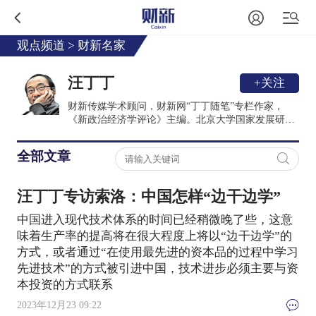
观点频道
>
财新名家
汪丁丁
+关注
财新传媒学术顾问，财新网“丁丁随笔”专栏作家，
《新政治经济学评论》主编。北京大学国家发展研究
院返聘教授，浙江大学经济学院博士生导师，浙江大
学跨学科社会科学研究中心学术委员会主席，东北财
全部文章
经大学行为与社会科学跨学科研究中心主任及学术委
员会主席。著有《行为社会科学基本问题》《经济的
限度》《经济学思想史讲义》《经济学思想史进阶讲
汪丁丁专访索洛：中国怎样“边干边学”
义》《行为经济学讲义》《新政治经济学讲义》《行
为经济学要义》等作品。
中国进入现代技术体系的时间已经稍微晚了些，这意
味着生产率的提高将在很大程度上将以“边干边学”的
方式，或者通过“在使用最先进的资本品的过程中学习
先进技术”的方式被引进中国，技术进步必须主要与资
本投资的方式联系
2023年12月23 09:22