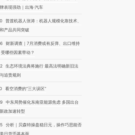
牌表现强劲｜出海·汽车
00
普渡机器人张涛：机器人规模化靠技术、
和产品共同突破
56
财新调查｜7月消费或有反弹、出口维持
 受哪些因素带动？
42
生态环境法典将施行 最高法明确新旧法
与追责规则
0
看空消费的“三大误区”
59
中东局势催化东南亚能源焦虑 多国出台
新政加速转型
05
分析｜贝森特操盘稳日元，操作巧思能否
美日货币基本面