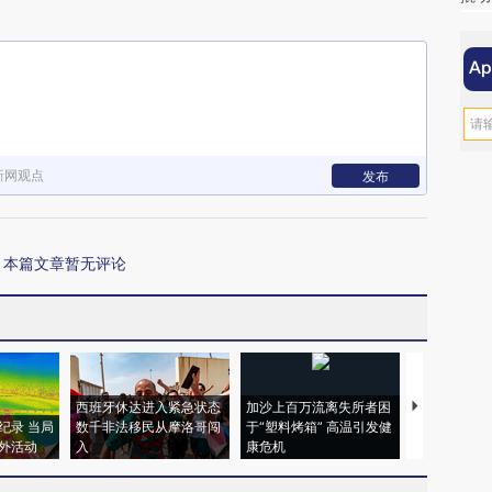
新网观点
发布
本篇文章暂无评论
西班牙休达进入紧急状态
加沙上百万流离失所者困
视线｜HYR
纪录 当局
数千非法移民从摩洛哥闯
于“塑料烤箱” 高温引发健
术：是什么
外活动
入
康危机
心“花钱找虐