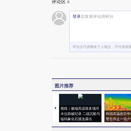
评论区
0
登录
后发表评论得积分
评论仅代表网友个人观点，不代表财
图片推荐
视线｜极端高温致多瑙河
水位跌破纪录 二战沉船与
韩国高温创百年
猛犸象化石接连露出
警告停止一切户