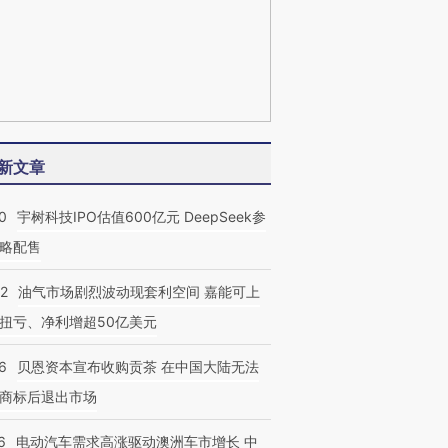
新文章
0
宇树科技IPO估值600亿元 DeepSeek参
略配售
22
油气市场剧烈波动现套利空间 嘉能可上
扭亏、净利增超50亿美元
6
贝恩资本宣布收购贡茶 在中国大陆无法
商标后退出市场
6
电动汽车需求高涨驱动澳洲车市增长 中