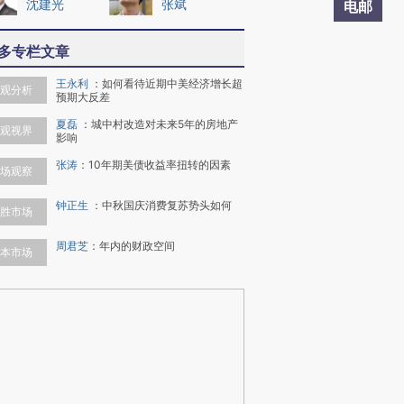
沈建光
张斌
电邮
多专栏文章
王永利
：
如何看待近期中美经济增长超
观分析
预期大反差
夏磊
：
城中村改造对未来5年的房地产
观视界
影响
张涛
：
10年期美债收益率扭转的因素
场观察
钟正生
：
中秋国庆消费复苏势头如何
胜市场
周君芝
：
年内的财政空间
本市场