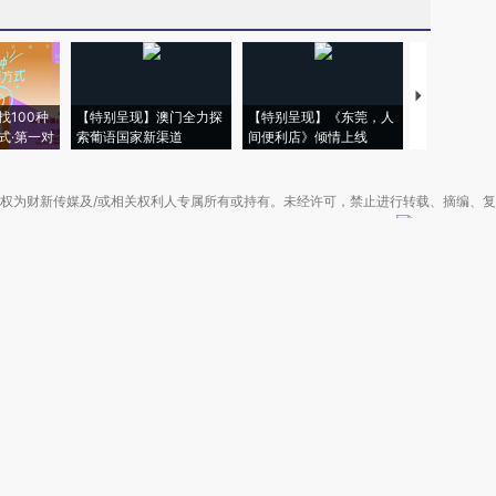
【推广】走
找100种
【特别呈现】澳门全力探
【特别呈现】《东莞，人
会，让数智科
式·第一对
索葡语国家新渠道
间便利店》倾情上线
业
权为财新传媒及/或相关权利人专属所有或持有。未经许可，禁止进行转载、摘编、
京ICP备10026701号-8
|
网信算备110105862729401250013号
|
京公网安备 11
广播电视节目制作经营许可证：京第01015号
|
出版物经营许可证：第直100013号
Copyright 财新网 All Rights Reserved 版权所有 复制必究
害信息举报、未成年人举报、谣言信息）：010-85905050 13195200605 举报邮
于我们
|
加入我们
|
啄木鸟公益基金会
|
意见与反馈
|
提供新闻线索
|
联系我们
|
友情