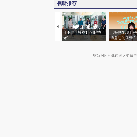
视听推荐
【不唯一答案】不止“养
【特别呈现】寻
老”
有意思的生活方
财新网所刊载内容之知识产
京ICP证090880号
违法和不良信息举报电话（涉网络暴力有
关