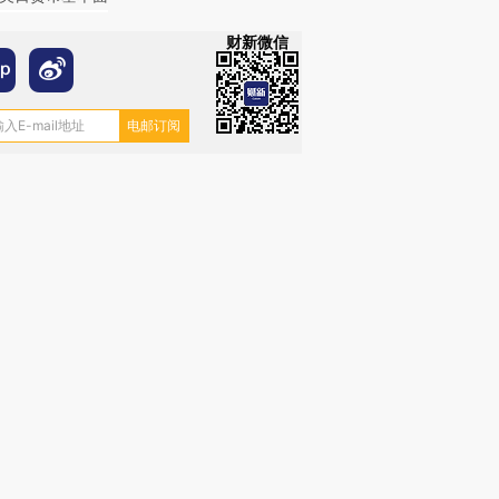
财新微信
OX的吸金
马航飞行员跨国走私7万
视线｜被称为“蟑螂”的印
让中产们甘
粒摇头丸 尿检体内含3种
度Z世代 用街头抗争将教
秘鲁纳斯
”？
毒品
育部长拱下台
13人遇难