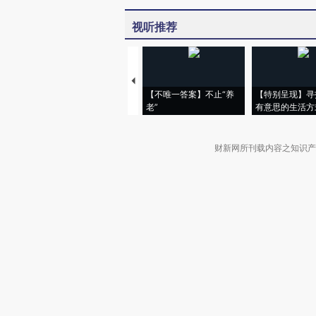
视听推荐
【不唯一答案】不止“养
【特别呈现】寻
老”
有意思的生活方
财新网所刊载内容之知识产
京ICP证090880号
违法和不良信息举报电话（涉网络暴力有
关