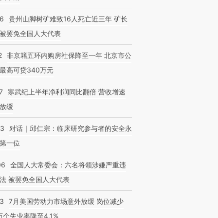
36
贵州山脚树矿难致16人死亡近三年 矿长
被罢免全国人大代表
2
非京籍五环内购房社保降至一年 北京市公
最高可贷340万元
7
寒武纪上半年净利润同比翻倍 营收增速
放缓
53
对话｜邱仁宗：临床研究参与者的安全永
第一位
06
全国人大常委会：六名将领涉嫌严重违
法 被罢免全国人大代表
43
7月美国劳动力市场意外放缓 岗位减少
3万个失业率降至4.1%