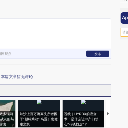
新网观点
发布
本篇文章暂无评论
致多瑙河
加沙上百万流离失所者困
视线｜HYROX的吸金
马航飞行员
二战沉船与
于“塑料烤箱” 高温引发健
术：是什么让中产们甘
粒摇头丸 尿
露出
康危机
心“花钱找虐”？
毒品