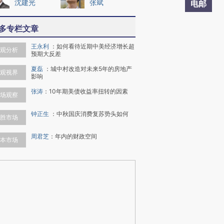
沈建光
张斌
电邮
多专栏文章
王永利
：
如何看待近期中美经济增长超
观分析
预期大反差
夏磊
：
城中村改造对未来5年的房地产
观视界
影响
张涛
：
10年期美债收益率扭转的因素
场观察
钟正生
：
中秋国庆消费复苏势头如何
胜市场
周君芝
：
年内的财政空间
本市场