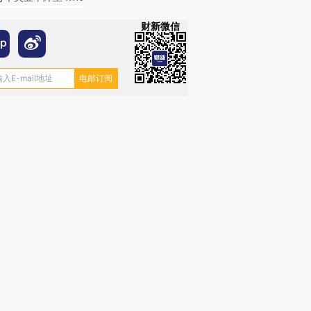
财新微信
跨国走私7万
视线｜被称为“蟑螂”的印
视线｜“入侵”还是“人道危
检体内含3种
度Z世代 用街头抗争将教
机”？难民潮撕裂西班牙
秘鲁纳斯
育部长拱下台
飞地休达
13人遇难