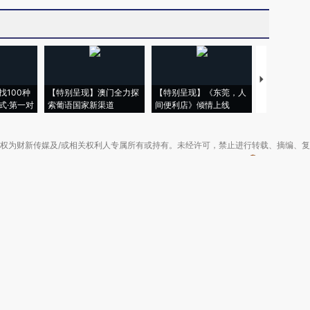
【推广】走
找100种
【特别呈现】澳门全力探
【特别呈现】《东莞，人
会，让数智科
式·第一对
索葡语国家新渠道
间便利店》倾情上线
业
权为财新传媒及/或相关权利人专属所有或持有。未经许可，禁止进行转载、摘编、
京ICP备10026701号-8
|
网信算备110105862729401250013号
|
京公网安备 11
广播电视节目制作经营许可证：京第01015号
|
出版物经营许可证：第直100013号
Copyright 财新网 All Rights Reserved 版权所有 复制必究
害信息举报、未成年人举报、谣言信息）：010-85905050 13195200605 举报邮
于我们
|
加入我们
|
啄木鸟公益基金会
|
意见与反馈
|
提供新闻线索
|
联系我们
|
友情