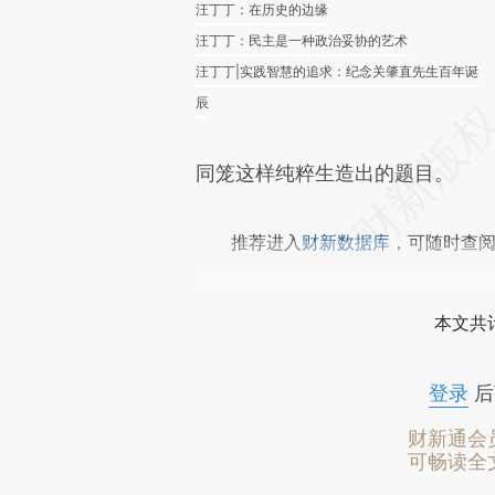
汪丁丁：在历史的边缘
汪丁丁：民主是一种政治妥协的艺术
汪丁丁|实践智慧的追求：纪念关肇直先生百年诞
辰
同笼这样纯粹生造出的题目。
推荐进入
财新数据库
，可随时查
本文共计
登录
后
财新通会
可畅读全