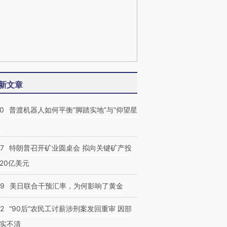
新文章
00
普渡机器人如何平衡“脚踏实地”与“仰望星
？
57
特朗普召开矿业圆桌会 拟向关键矿产投
20亿美元
09
美日联合干预汇率，为何影响了黄金
32
“90后”农民工讨薪涉刑案发回重审 因部
实不清