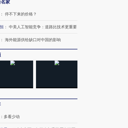
新名家
：
停不下来的价格？
恒
：
中美人工智能竞争：道路比技术更重要
：
海外能源供给缺口对中国的影响
频
客
：
多看少动