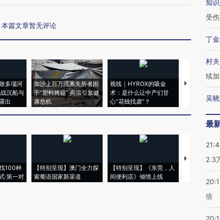
知识
受伤
本篇文章暂无评论
丁金
村夫
续加
致多瑙河
加沙上百万流离失所者困
视线｜HYROX的吸金
马航飞行员
二战沉船与
于“塑料烤箱” 高温引发健
术：是什么让中产们甘
粒摇头丸 尿
吴晓
露出
康危机
心“花钱找虐”？
毒品
最
21:
【推广】走
2.
找100种
【特别呈现】澳门全力探
【特别呈现】《东莞，人
会，让数智科
式·第一对
索葡语国家新渠道
间便利店》倾情上线
业
20:
倍
20:1