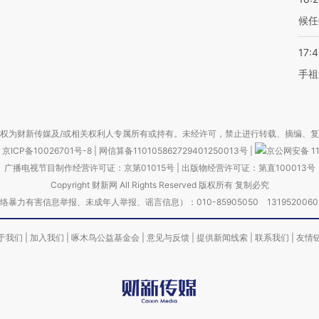
候任
17:
手祖
权为财新传媒及/或相关权利人专属所有或持有。未经许可，禁止进行转载、摘编、
京ICP备10026701号-8
|
网信算备110105862729401250013号
|
京公网安备 11
广播电视节目制作经营许可证：京第01015号
|
出版物经营许可证：第直100013号
Copyright 财新网 All Rights Reserved 版权所有 复制必究
害信息举报、未成年人举报、谣言信息）：010-85905050 13195200605 举报邮
于我们
|
加入我们
|
啄木鸟公益基金会
|
意见与反馈
|
提供新闻线索
|
联系我们
|
友情