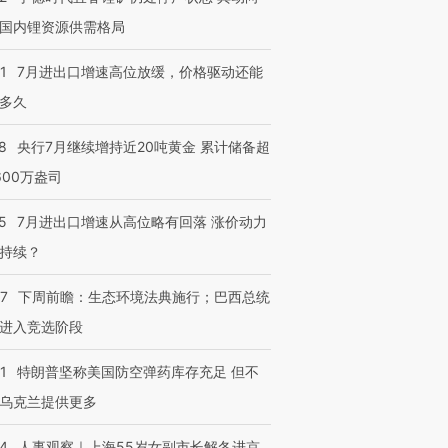
国内锂资源供需格局
1
7月进出口增速高位放缓，价格驱动还能
多久
8
央行7月继续增持近20吨黄金 累计储备超
600万盎司
5
7月进出口增速从高位略有回落 涨价动力
持续？
07
下周前瞻：生态环境法典施行；巴西总统
进入竞选阶段
1
特朗普坚称美国防空弹药库存充足 但不
乌克兰提供更多
24
人事观察｜上海55岁女副市长解冬进京