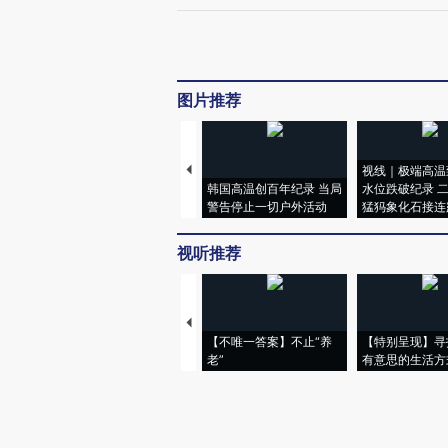
图片推荐
视线｜极端高温
韩国高温创百年纪录 当局
水位跌破纪录 
警告停止一切户外活动
猛犸象化石接连
视听推荐
【不唯一答案】不止“养
【特别呈现】寻
老”
有意思的生活方