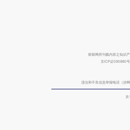
财新网所刊载内容之知识产
京ICP证090880号
违法和不良信息举报电话（涉网络暴力有
关