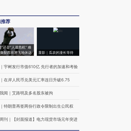
辑推荐
侵”还是“人道危机” 难
撕裂西班牙飞地休达
显影｜瓜农的漫长等待
｜
宇树发行市值610亿 先行者的加速和考验
｜
在岸人民币兑美元汇率连日升破6.75
我闻
｜
艾路明及多名股东被拘
｜
特朗普再签两份行政令限制出生公民权
周刊
｜
【封面报道】电力现货市场元年突进