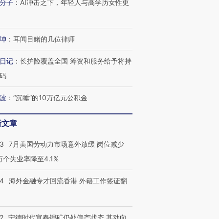
分子
：
AI冲击之下，年轻人与高学历女性更
坤
：
耳闻目睹的几位律师
日记
：
长护险覆盖全国 筹资和服务给予将持
码
跨国走私7万
视线｜被称为“蟑螂”的印
视线｜“入侵”还是“人道危
检体内含3种
度Z世代 用街头抗争将教
机”？难民潮撕裂西班牙
秘鲁纳斯
波
：
“沉睡”的10万亿元公积金
育部长拱下台
飞地休达
13人遇难
新文章
43
7月美国劳动力市场意外放缓 岗位减少
进第四届链博
3万个失业率降至4.1%
【商旅对话】华住集团
技“链”接产
【特别呈现】寻找100种
CFO：不靠规模取胜，华
【特别呈
有意思的生活方式·第三对
住三大增长引擎是什么？
有意思的
14
海外金融专才回流香港 外籍工作签证翻
2
宁德时代宜春锂矿仍处停产状态 其动向