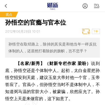
观点
孙悟空的官瘾与官本位
2012年06月28日 10:01
T中
孙悟空在取经路上，除掉的其实是和他当年一样反抗
体制的人，还居然打着除妖的旗帜，岂不悲乎？
【名家/新秀】（财新专栏作家 梁盼）
说到
底，孙悟空还是个体制中人。起初，太白金星把孙
悟空招安到天庭，建议玉皇大帝封他一个官，玉帝
答应了。官虽小，但孙悟空当时不是体制中人，不
知道弼马温的官阶大小，被蒙骗，欣然应允了。孙
悟空上天是来做官的，这下如意了。