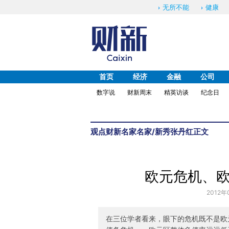
无所不能
健康
首页
经济
金融
公司
数字说
财新周末
精英访谈
纪念日
观点
财新名家
名家/新秀
张丹红
正文
欧元危机、
2012年
在三位学者看来，眼下的危机既不是欧