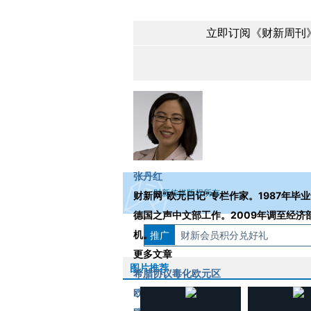
立即订阅《财新周刊》
Loading...
张丹红
财新传媒版权所有。
财新网“欧元日记”专栏作家。1987年毕
德国之声中文部工作。2009年调至经
机。
推广
如需刊登转载请点击右侧按钮，提交相关
财新会员积分兑好礼
更多文章
图片推荐
希腊协议毒化欧元区
欧元区还要让步到何时