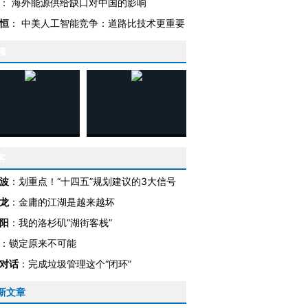
：
海外能源供给缺口对中国的影响
恒
：
中美人工智能竞争：道路比技术更重要
频
客
波
：
划重点！“十四五”规划建议的3大信号
龙
：
金庸的江湖是越来越坏
阳
：
我的洛杉矶“湖街客栈”
：
锁定原来不可能
对话
：
完成垃圾管理这个“闭环”
新文章