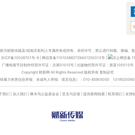
权为财新传媒及/或相关权利人专属所有或持有。未经许可，禁止进行转载、摘编、
京ICP备10026701号-8
|
网信算备110105862729401250013号
|
京公网安备 11
广播电视节目制作经营许可证：京第01015号
|
出版物经营许可证：第直100013号
Copyright 财新网 All Rights Reserved 版权所有 复制必究
害信息举报、未成年人举报、谣言信息）：010-85905050 13195200605 举报邮
于我们
|
加入我们
|
啄木鸟公益基金会
|
意见与反馈
|
提供新闻线索
|
联系我们
|
友情