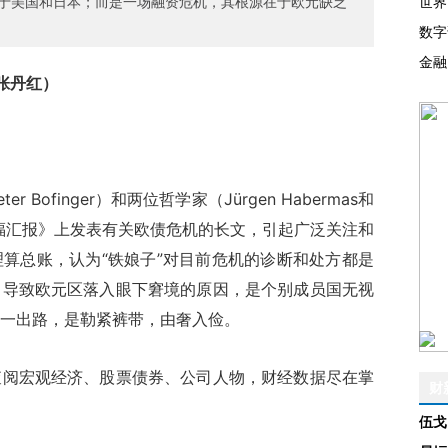
于美国和日本；而是一场融资危机，其根源在于欧元缺乏
世界
数字
金融
张丹红）
ofinger）和两位哲学家（Jürgen Habermas和
）在《法兰克福汇报》上发表有关欧债危机的长文，引起广泛关注和
算总账，认为“铁娘子”对目前危机的诊断和处方都是
，导致欧元区落入眼下窘境的原因，是个别成员国无视
一出路，是勒紧裤带，由奢入俭。
查阅宏观经济、股票债券、公司人物，财经数据尽在掌
财
伍戈