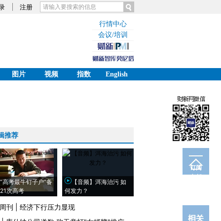
录
注册
行情中心
会议/培训
图片
视频
指数
English
辑推荐
订阅
电邮
“高考最牛钉子户”备
【音频】洱海治污 如
21次高考
何发力？
周刊
|
经济下行压力显现