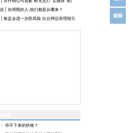
|
库什纳公司道歉 称无意打"女婿牌"推广
说
|
你周围的人,他们都是从哪来？
|
银监会进一步防风险 出台押品管理指引
新名家
：
停不下来的价格？