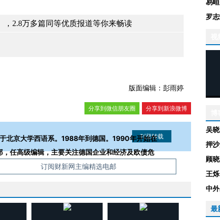
易峘
罗志
，2.8万多篇同等优质报道等你来畅读
视
版面编辑：彭雨婷
分享到微信朋友圈
分享到新浪微博
博
吴晓
业于北京大学西语系。1988年到德国。1990年开始在
押沙
济部，任高级编辑，主要关注德国企业和经济及欧债危
顾晓
信息。经确认即可刊登转载。
订阅财新网主编精选电邮
王烁
中外
最