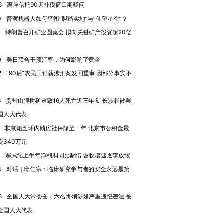
6
离岸信托90天补税窗口期疑问
跨国走私7万
视线｜被称为“蟑螂”的印
视线｜“入侵”还是“人道危
检体内含3种
度Z世代 用街头抗争将教
机”？难民潮撕裂西班牙
秘鲁纳斯
0
普渡机器人如何平衡“脚踏实地”与“仰望星空”？
育部长拱下台
飞地休达
13人遇难
7
特朗普召开矿业圆桌会 拟向关键矿产投资超20亿
9
美日联合干预汇率，为何影响了黄金
2
“90后”农民工讨薪涉刑案发回重审 因部分事实不
进第四届链博
【商旅对话】华住集团
技“链”接产
【特别呈现】寻找100种
CFO：不靠规模取胜，华
【特别呈
6
贵州山脚树矿难致16人死亡近三年 矿长涉罪被罢
有意思的生活方式·第三对
住三大增长引擎是什么？
有意思的
国人大代表
非京籍五环内购房社保降至一年 北京市公积金最
贷340万元
7
寒武纪上半年净利润同比翻倍 营收增速逐季放缓
3
对话｜邱仁宗：临床研究参与者的安全永远是第
6
全国人大常委会：六名将领涉嫌严重违纪违法 被
全国人大代表