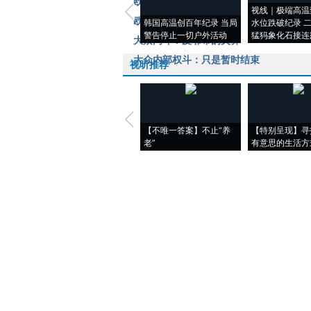
欧洲央行警告雅典
视线｜极端高温
欧洲的希腊梦魇何时休
韩国高温创百年纪录 当局
水位跌破纪录 
警告停止一切户外活动
猛犸象化石接连
大众内斗：皮耶希的失算
大众内部权斗：只是暂时结束
视听推荐
【不唯一答案】不止“养
【特别呈现】寻
老”
有意思的生活方