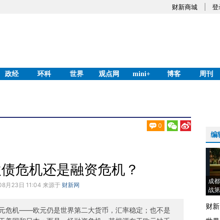
财新商城
登
政经
环科
世界
观点网
mini+
博客
周刊
0
编
欧债危机还是融资危机？
成都
08月23日 11:04 来源于
财新网
战第
财新
元危机——欧元仍是世界第二大货币，汇率稳定；也不是