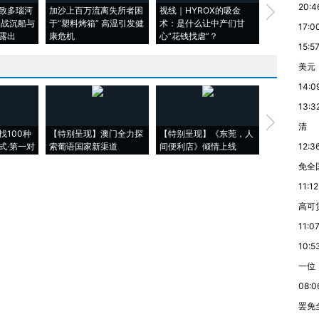
20:4
致多瑙河
加沙上百万流离失所者困
视线｜HYROX的吸金
马航飞行员
二战沉船与
于“塑料烤箱” 高温引发健
术：是什么让中产们甘
粒摇头丸 尿
17:0
露出
康危机
心“花钱找虐”？
毒品
15:5
美元
14:0
13:3
【推广】走
清
找100种
【特别呈现】澳门全力探
【特别呈现】《东莞，人
会，让数智科
式·第一对
索葡语国家新渠道
间便利店》倾情上线
业
12:3
免全
11:12
高可
11:0
10:5
一位
08:0
罢免