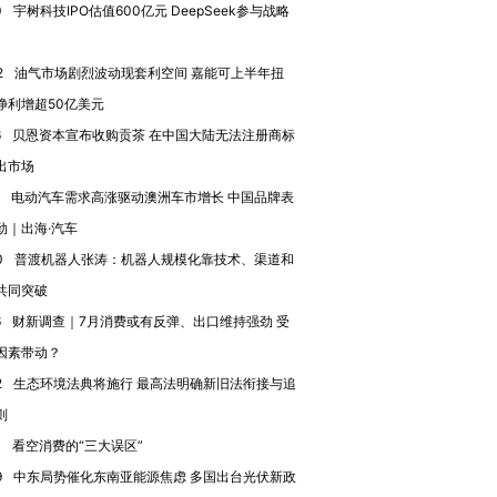
0
宇树科技IPO估值600亿元 DeepSeek参与战略
2
油气市场剧烈波动现套利空间 嘉能可上半年扭
净利增超50亿美元
6
贝恩资本宣布收购贡茶 在中国大陆无法注册商标
OX的吸金
马航飞行员跨国走私7万
视线｜被称为“蟑螂”的印
出市场
让中产们甘
粒摇头丸 尿检体内含3种
度Z世代 用街头抗争将教
秘鲁纳斯
”？
毒品
育部长拱下台
13人遇难
电动汽车需求高涨驱动澳洲车市增长 中国品牌表
劲｜出海·汽车
0
普渡机器人张涛：机器人规模化靠技术、渠道和
共同突破
6
财新调查｜7月消费或有反弹、出口维持强劲 受
进第四届链博
【商旅对话】华住集团
技“链”接产
【特别呈现】寻找100种
CFO：不靠规模取胜，华
【特别呈
因素带动？
有意思的生活方式·第三对
住三大增长引擎是什么？
有意思的
2
生态环境法典将施行 最高法明确新旧法衔接与追
则
0
看空消费的“三大误区”
9
中东局势催化东南亚能源焦虑 多国出台光伏新政