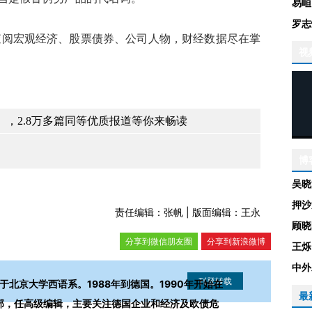
易峘
罗志
查阅宏观经济、股票债券、公司人物，财经数据尽在掌
视
，2.8万多篇同等优质报道等你来畅读
博
吴晓
押沙
责任编辑：张帆 | 版面编辑：王永
顾晓
分享到微信朋友圈
分享到新浪微博
王烁
中外
业于北京大学西语系。1988年到德国。1990年开始在
最
济部，任高级编辑，主要关注德国企业和经济及欧债危