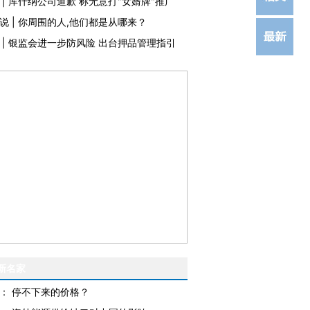
|
库什纳公司道歉 称无意打"女婿牌"推广
说
|
你周围的人,他们都是从哪来？
|
银监会进一步防风险 出台押品管理指引
新名家
：
停不下来的价格？