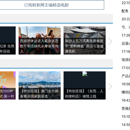
22:1
信息。经确认即可刊登转载。
订阅财新网主编精选电邮
配售
20:2
亏、
17:2
西班牙休达进入紧急状态
加沙上百万流离失所者困
视线｜HYR
后退
纪录 当局
数千非法移民从摩洛哥闯
于“塑料烤箱” 高温引发健
术：是什么
外活动
入
康危机
心“花钱找虐
17:16
现强
17:0
产品
16:5
【推广】走
找100种
【特别呈现】澳门全力探
【特别呈现】《东莞，人
会，让数智科
哪些
式·第一对
索葡语国家新渠道
间便利店》倾情上线
业
16:4
责规
15:1
14:5