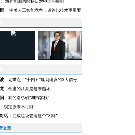
：
海外能源供给缺口对中国的影响
恒
：
中美人工智能竞争：道路比技术更重要
频
客
波
：
划重点！“十四五”规划建议的3大信号
龙
：
金庸的江湖是越来越坏
阳
：
我的洛杉矶“湖街客栈”
：
锁定原来不可能
对话
：
完成垃圾管理这个“闭环”
新文章