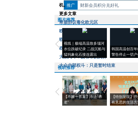
机。
推广
如需刊登转载请点击右侧按钮，提交相关
财新会员积分兑好礼
更多文章
图片推荐
希腊协议毒化欧元区
欧元区还要让步到何时
欧洲央行警告雅典
视线｜极端高温致多瑙河
欧洲的希腊梦魇何时休
水位跌破纪录 二战沉船与
韩国高温创百年
猛犸象化石接连露出
警告停止一切户
大众内斗：皮耶希的失算
大众内部权斗：只是暂时结束
视听推荐
【不唯一答案】不止“养
【特别呈现】寻
老”
有意思的生活方