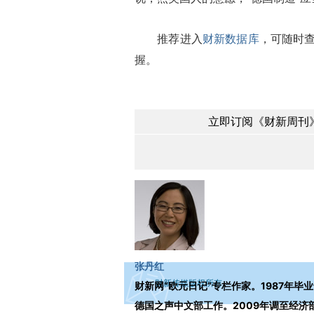
推荐进入
财新数据库
，可随时
握。
立即订阅《财新周刊》
Loading...
张丹红
财新传媒版权所有。
财新网“欧元日记”专栏作家。1987年毕
德国之声中文部工作。2009年调至经