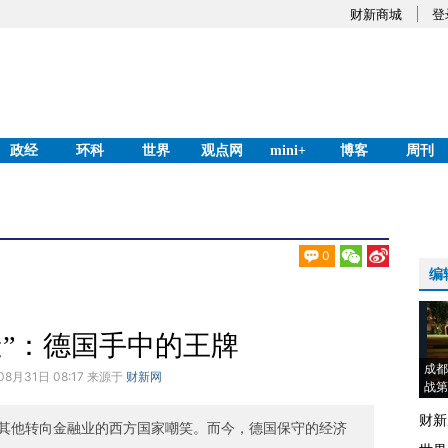
财新商城
登
政经
环科
世界
观点网
mini+
博客
周刊
0
编
造”：德国手中的王牌
成都
08月31日 08:17 来源于
财新网
战第
财新
其他转向金融业的西方国家嘲笑。而今，德国保守的经济