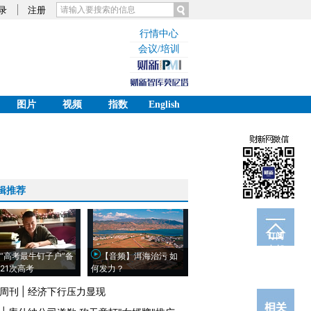
录
注册
行情中心
会议/培训
图片
视频
指数
English
辑推荐
订阅
电邮
“高考最牛钉子户”备
【音频】洱海治污 如
21次高考
何发力？
周刊
|
经济下行压力显现