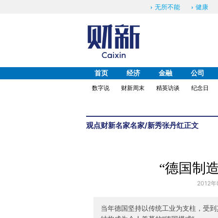
无所不能
健康
首页
经济
金融
公司
数字说
财新周末
精英访谈
纪念日
观点
财新名家
名家/新秀
张丹红
正文
“德国制
2012年
当年德国坚持以传统工业为支柱，受到