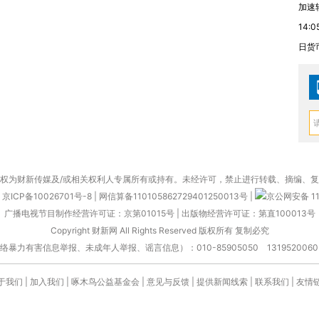
加速
14:0
日货
权为财新传媒及/或相关权利人专属所有或持有。未经许可，禁止进行转载、摘编、
京ICP备10026701号-8
|
网信算备110105862729401250013号
|
京公网安备 11
广播电视节目制作经营许可证：京第01015号
|
出版物经营许可证：第直100013号
Copyright 财新网 All Rights Reserved 版权所有 复制必究
害信息举报、未成年人举报、谣言信息）：010-85905050 13195200605 举报邮
于我们
|
加入我们
|
啄木鸟公益基金会
|
意见与反馈
|
提供新闻线索
|
联系我们
|
友情