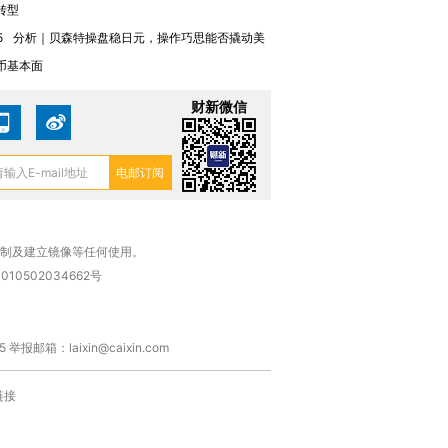
转型
5
分析｜贝森特操盘稳日元，操作巧思能否撬动美
币基本面
财新微信
复制及建立镜像等任何使用。
010502034662号
箱：laixin@caixin.com
链接