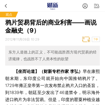
观点
鸦片贸易背后的商业利害——画说
金融史（9）
2012年11月09日 10:29
T中
东方人道德上的正义，不可能战胜西方现代贸易的经
济规律，也战胜不了人类本性的欲望
【坐而论道】（财新专栏作家 李弘）
早在康熙
朝末期，东印度公司就开始向中国推销鸦片了。
1729年雍正皇帝第一次发布禁止鸦片入口的圣旨，
到1839年，朝廷至少发出了46道禁令，明示海外
进口鸦片为非法贸易。但是，印度的罂粟种植业越