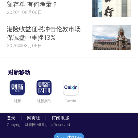
额存单 有何考量？
2026年08月06日
港险收益征税冲击伦敦市场
保诚盘中重挫13%
2026年08月06日
财新移动
财新
财新周刊
Caixin
登录
网页版
订阅电邮
|
|
Copyright 财新网 All Rights Reserved
App 内打开