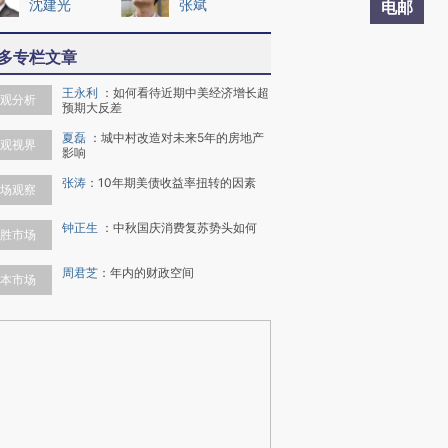
沈建光
张斌
电邮
多专栏文章
王永利
：
如何看待近期中美经济增长超
观分析
预期大反差
夏磊
：
城中村改造对未来5年的房地产
观视界
影响
张涛
：
10年期美债收益率扭转的因素
场观察
钟正生
：
中秋国庆消费复苏势头如何
胜市场
周君芝
：
年内的财政空间
本市场