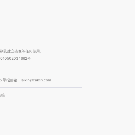
进第四届链博
【商旅对话】华住集团
技“链”接产
【特别呈现】寻找100种
CFO：不靠规模取胜，华
【特别呈
有意思的生活方式·第三对
住三大增长引擎是什么？
有意思的
复制及建立镜像等任何使用。
010502034662号
箱：laixin@caixin.com
链接