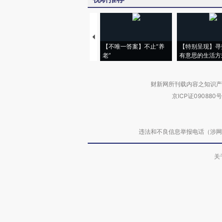
【不唯一答案】不止“养
【特别呈现】寻
老”
有意思的生活方
财新网所刊载内容之知识产
京ICP证090880号
违法和不良信息举报电话（涉网络暴力有
关