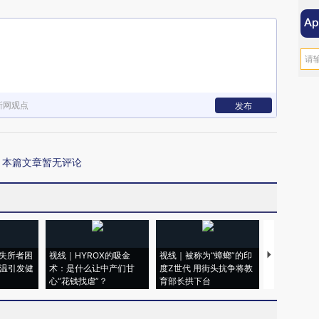
新网观点
发布
本篇文章暂无评论
失所者困
视线｜HYROX的吸金
视线｜被称为“蟑螂”的印
视线｜“入侵
高温引发健
术：是什么让中产们甘
度Z世代 用街头抗争将教
机”？难民潮
心“花钱找虐”？
育部长拱下台
飞地休达