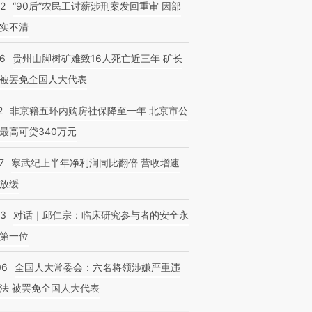
32
“90后”农民工讨薪涉刑案发回重审 因部
实不清
36
贵州山脚树矿难致16人死亡近三年 矿长
被罢免全国人大代表
2
非京籍五环内购房社保降至一年 北京市公
最高可贷340万元
7
寒武纪上半年净利润同比翻倍 营收增速
放缓
53
对话｜邱仁宗：临床研究参与者的安全永
第一位
06
全国人大常委会：六名将领涉嫌严重违
法 被罢免全国人大代表