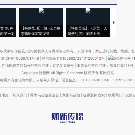
【推广】走
找100种
【特别呈现】澳门全力探
【特别呈现】《东莞，人
会，让数智科
式·第一对
索葡语国家新渠道
间便利店》倾情上线
业
权为财新传媒及/或相关权利人专属所有或持有。未经许可，禁止进行转载、摘编、
京ICP备10026701号-8
|
网信算备110105862729401250013号
|
京公网安备 11
广播电视节目制作经营许可证：京第01015号
|
出版物经营许可证：第直100013号
Copyright 财新网 All Rights Reserved 版权所有 复制必究
害信息举报、未成年人举报、谣言信息）：010-85905050 13195200605 举报邮
于我们
|
加入我们
|
啄木鸟公益基金会
|
意见与反馈
|
提供新闻线索
|
联系我们
|
友情