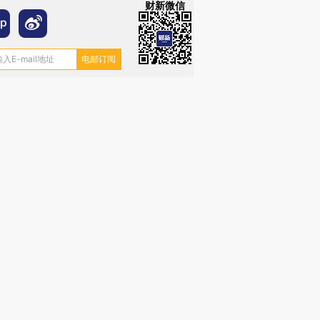
财新微信
”还是“人道危
湖北宜昌局部短时降雨
哈尔滨遭遇短时极端强降
撕裂西班牙
128毫米 紧急转移近
雨 3小时累计雨量超80毫
秘鲁纳斯
4000人
米
13人遇难