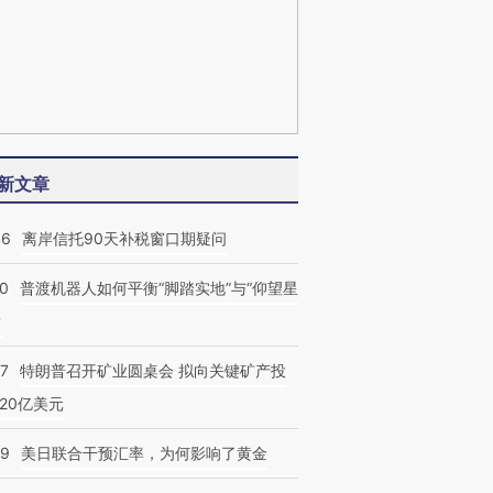
新文章
46
离岸信托90天补税窗口期疑问
00
普渡机器人如何平衡“脚踏实地”与“仰望星
？
57
特朗普召开矿业圆桌会 拟向关键矿产投
20亿美元
09
美日联合干预汇率，为何影响了黄金