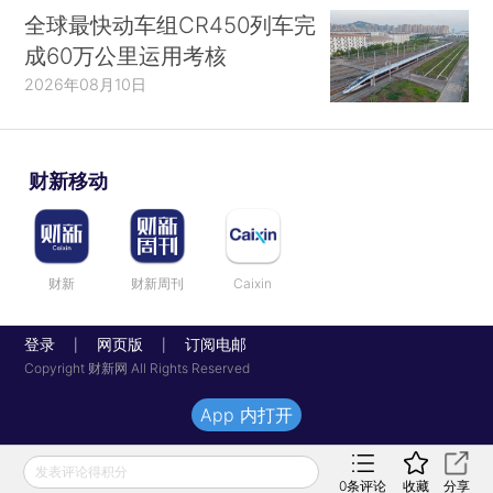
全球最快动车组CR450列车完
成60万公里运用考核
2026年08月10日
财新移动
财新
财新周刊
Caixin
登录
网页版
订阅电邮
|
|
Copyright 财新网 All Rights Reserved
App 内打开
发表评论得积分
0
条评论
收藏
分享