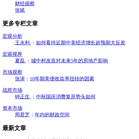
财经观察
张斌
更多专栏文章
宏观分析
王永利
：
如何看待近期中美经济增长超预期大反差
宏观视界
夏磊
：
城中村改造对未来5年的房地产影响
市场观察
张涛
：
10年期美债收益率扭转的因素
战胜市场
钟正生
：
中秋国庆消费复苏势头如何
资本市场
周君芝
：
年内的财政空间
最新文章