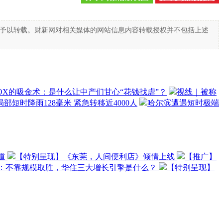
得予以转载。财新网对相关媒体的网站信息内容转载授权并不包括上述
OX的吸金术：是什么让中产们甘心“花钱找虐”？
视线｜被称
部短时降雨128毫米 紧急转移近4000人
哈尔滨遭遇短时极端
道
【特别呈现】《东莞，人间便利店》倾情上线
【推广】
O：不靠规模取胜，华住三大增长引擎是什么？
【特别呈现】