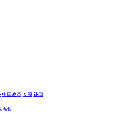
较
中国改革
专题
讣闻
载
帮助