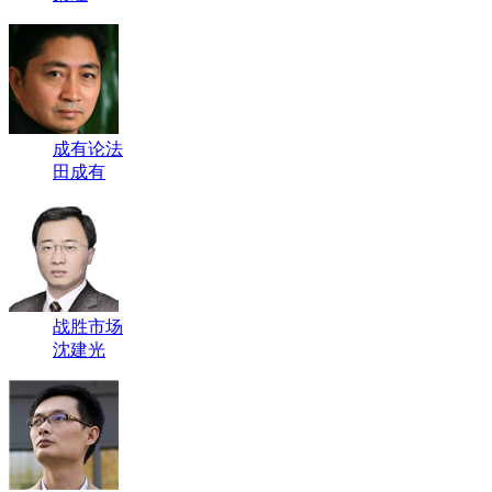
成有论法
田成有
战胜市场
沈建光