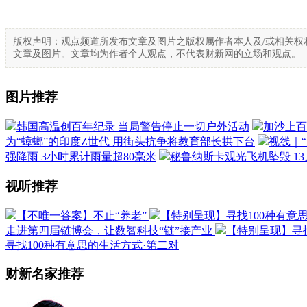
版权声明：观点频道所发布文章及图片之版权属作者本人及/或相关权
文章及图片。文章均为作者个人观点，不代表财新网的立场和观点。
图片推荐
韩国高温创百年纪录 当局警告停止一切户外活动
加沙上百
为“蟑螂”的印度Z世代 用街头抗争将教育部长拱下台
视线｜
强降雨 3小时累计雨量超80毫米
秘鲁纳斯卡观光飞机坠毁 1
视听推荐
【不唯一答案】不止“养老”
【特别呈现】寻找100种有意
走进第四届链博会，让数智科技“链”接产业
【特别呈现】寻找
寻找100种有意思的生活方式·第二对
财新名家推荐