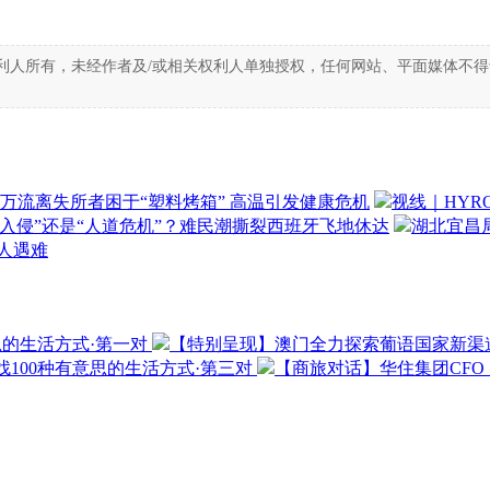
利人所有，未经作者及/或相关权利人单独授权，任何网站、平面媒体不
万流离失所者困于“塑料烤箱” 高温引发健康危机
视线｜HYR
“入侵”还是“人道危机”？难民潮撕裂西班牙飞地休达
湖北宜昌局
3人遇难
思的生活方式·第一对
【特别呈现】澳门全力探索葡语国家新渠
100种有意思的生活方式·第三对
【商旅对话】华住集团CF