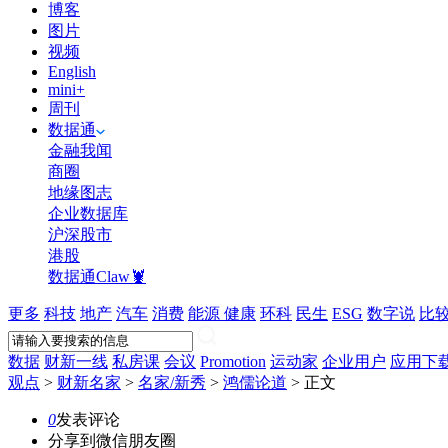
博客
图片
视频
English
mini+
周刊
数据通
金融我闻
商圈
地缘图志
企业数据库
沪深股市
港股
数据通Claw🦞
更多
科技
地产
汽车
消费
能源
健康
环科
民生
ESG
数字说
比
数据
财新一线
私房课
会议
Promotion
运动家
企业用户
应用下
观点
>
财新名家
>
名家/新秀
>
鸿儒论道
>
正文
0
发表评论
分享到微信朋友圈