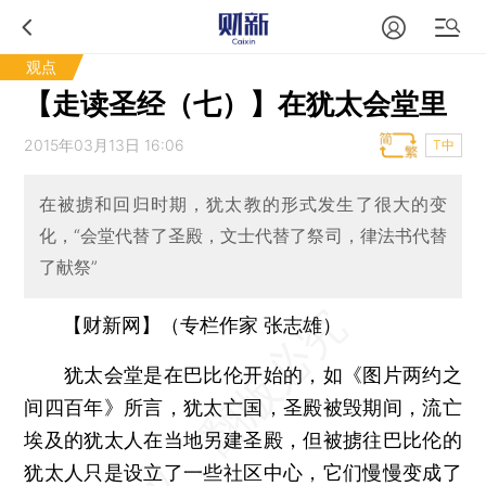
观点
【走读圣经（七）】在犹太会堂里
2015年03月13日 16:06
T中
在被掳和回归时期，犹太教的形式发生了很大的变
化，“会堂代替了圣殿，文士代替了祭司，律法书代替
了献祭”
【财新网】（专栏作家 张志雄）
犹太会堂是在巴比伦开始的，如《图片两约之
间四百年》所言，犹太亡国，圣殿被毁期间，流亡
埃及的犹太人在当地另建圣殿，但被掳往巴比伦的
犹太人只是设立了一些社区中心，它们慢慢变成了