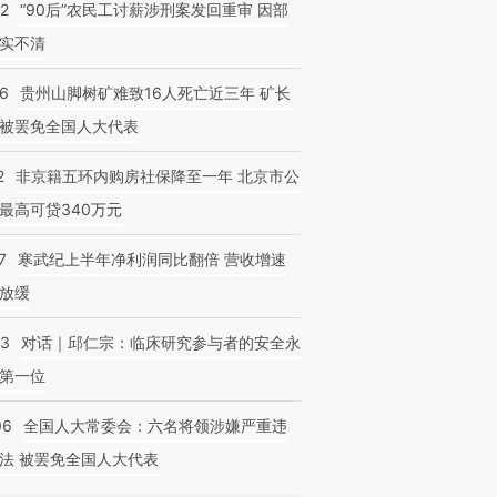
32
“90后”农民工讨薪涉刑案发回重审 因部
实不清
36
贵州山脚树矿难致16人死亡近三年 矿长
被罢免全国人大代表
2
非京籍五环内购房社保降至一年 北京市公
最高可贷340万元
7
寒武纪上半年净利润同比翻倍 营收增速
放缓
53
对话｜邱仁宗：临床研究参与者的安全永
第一位
06
全国人大常委会：六名将领涉嫌严重违
法 被罢免全国人大代表