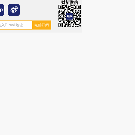
财新微信
跨国走私7万
视线｜被称为“蟑螂”的印
视线｜“入侵”还是“人道危
检体内含3种
度Z世代 用街头抗争将教
机”？难民潮撕裂西班牙
秘鲁纳斯
育部长拱下台
飞地休达
13人遇难