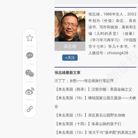
张志雄，1966年生人，2002
年创办《价值》杂志， 喜欢
读书、写作和旅游，著有和主
编《儿时的弄堂》《放量》
《学习学习再学习》《中国股
张志雄
市十七年》等几十本书。 个
人微信号：zhixiong428
+关注
张志雄最新文章
汪丁丁：乡愁——张志雄旅行笔记序
【来去美国（附录）】汉密尔顿：美国金融之父
【来去美国（16）】继续国家公园主题游——大峡
谷
【来去美国（15）】亲近黄石公园野生动物
【来去美国（十四）】洛基山脉的孩子们
【来去美国（13）】张大千与“溪岸图”的真假之辨