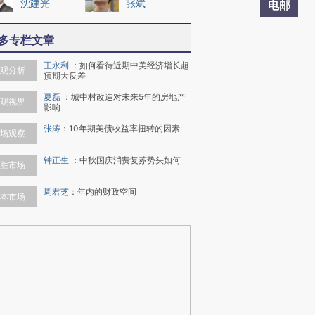
沈建光
张斌
电邮
多专栏文章
王永利
：
如何看待近期中美经济增长超
观分析
预期大反差
夏磊
：
城中村改造对未来5年的房地产
观视界
影响
张涛
：
10年期美债收益率扭转的因素
场观察
钟正生
：
中秋国庆消费复苏势头如何
胜市场
周君芝
：
年内的财政空间
本市场