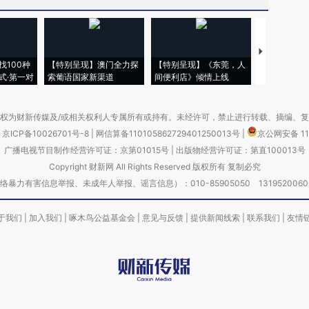
【推广】走
找100种
【特别呈现】澳门全力探
【特别呈现】《东莞，人
会，让数智科
式·第一对
索葡语国家新渠道
间便利店》倾情上线
业
权为财新传媒及/或相关权利人专属所有或持有。未经许可，禁止进行转载、摘编、
京ICP备10026701号-8
|
网信算备110105862729401250013号
|
京公网安备 11
广播电视节目制作经营许可证：京第01015号
|
出版物经营许可证：第直100013号
Copyright 财新网 All Rights Reserved 版权所有 复制必究
害信息举报、未成年人举报、谣言信息）：010-85905050 13195200605 举报邮
于我们
|
加入我们
|
啄木鸟公益基金会
|
意见与反馈
|
提供新闻线索
|
联系我们
|
友情