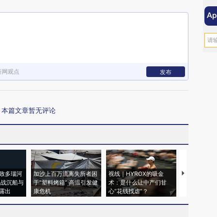
新网观点
发布
本篇文章暂无评论
致多瑙河
加沙上百万流离失所者困
视线｜HYROX的吸金
马航飞行员
二战沉船与
于“塑料烤箱” 高温引发健
术：是什么让中产们甘
粒摇头丸 尿
露出
康危机
心“花钱找虐”？
毒品