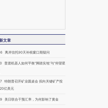
新文章
46
离岸信托90天补税窗口期疑问
00
普渡机器人如何平衡“脚踏实地”与“仰望星
？
57
特朗普召开矿业圆桌会 拟向关键矿产投
20亿美元
09
美日联合干预汇率，为何影响了黄金