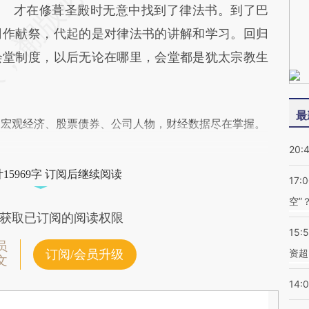
才在修葺圣殿时无意中找到了律法书。到了巴
司作献祭，代起的是对律法书的讲解和学习。回归
会堂制度，以后无论在哪里，会堂都是犹太宗教生
最
阅宏观经济、股票债券、公司人物，财经数据尽在掌握。
20:
15969字 订阅后继续阅读
17:
空”
获取已订阅的阅读权限
15:
员
资超
订阅/会员升级
文
14: