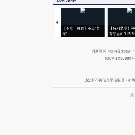
【不唯一答案】不止“养
【特别呈现】寻
老”
有意思的生活方
财新网所刊载内容之知识产
京ICP证090880号
违法和不良信息举报电话（涉网络暴力有
关