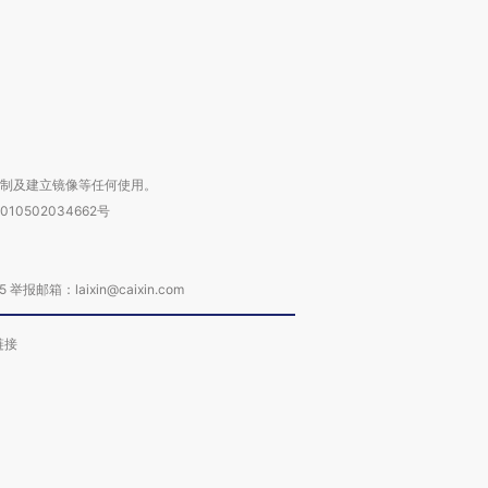
进第四届链博
【商旅对话】华住集团
技“链”接产
【特别呈现】寻找100种
CFO：不靠规模取胜，华
【特别呈
有意思的生活方式·第三对
住三大增长引擎是什么？
有意思的
复制及建立镜像等任何使用。
010502034662号
箱：laixin@caixin.com
链接