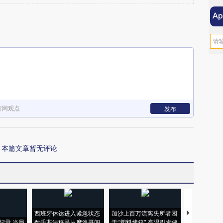
新网观点
发布
本篇文章暂无评论
西班牙休达进入紧急状态
加沙上百万流离失所者困
马航飞行员
纪录 当局
数千非法移民从摩洛哥闯
于“塑料烤箱” 高温引发健
粒摇头丸 尿