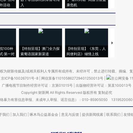
外活动
入
康危机
毒品
【推广】走
找100种
【特别呈现】澳门全力探
【特别呈现】《东莞，人
会，让数智科
式·第一对
索葡语国家新渠道
间便利店》倾情上线
业
权为财新传媒及/或相关权利人专属所有或持有。未经许可，禁止进行转载、摘编、
京ICP备10026701号-8
|
网信算备110105862729401250013号
|
京公网安备 11
广播电视节目制作经营许可证：京第01015号
|
出版物经营许可证：第直100013号
Copyright 财新网 All Rights Reserved 版权所有 复制必究
害信息举报、未成年人举报、谣言信息）：010-85905050 13195200605 举报邮
于我们
|
加入我们
|
啄木鸟公益基金会
|
意见与反馈
|
提供新闻线索
|
联系我们
|
友情