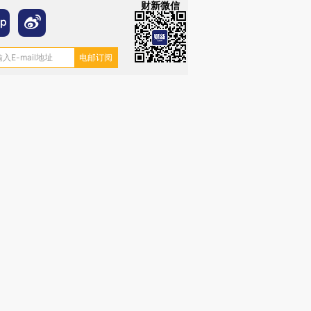
财新微信
跨国走私7万
视线｜HYROX的吸金
视线｜被
检体内含3种
术：是什么让中产们甘
泽连斯基密集出访美英 索
度Z世代