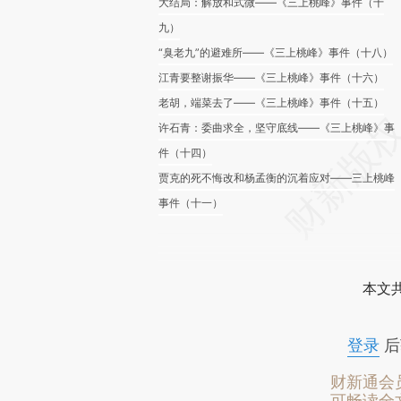
大结局：解放和式微——《三上桃峰》事件（十
九）
“臭老九”的避难所——《三上桃峰》事件（十八）
江青要整谢振华——《三上桃峰》事件（十六）
老胡，端菜去了——《三上桃峰》事件（十五）
许石青：委曲求全，坚守底线——《三上桃峰》事
件（十四）
贾克的死不悔改和杨孟衡的沉着应对——三上桃峰
事件（十一）
本文
登录
后
财新通会