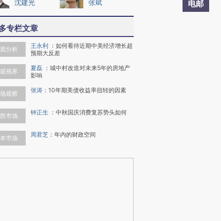
沈建光
张斌
电邮
多专栏文章
王永利
：
如何看待近期中美经济增长超
观分析
预期大反差
夏磊
：
城中村改造对未来5年的房地产
观视界
影响
张涛
：
10年期美债收益率扭转的因素
场观察
钟正生
：
中秋国庆消费复苏势头如何
胜市场
周君芝
：
年内的财政空间
本市场