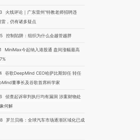
3
火线评论｜广东雷州“特教老师招聘违
很雷，仍有诸多疑点
05
控制陷阱：组织为什么会越管越胖
1
MiniMax今起纳入港股通 盘间涨幅最高
77%
4
谷歌DeepMind CEO哈萨比斯卸任 转任
epMind董事长及谷歌首席科学家
6
侦查起诉审判执行均有漏洞 涉案财物处
象何解
58
罗兰贝格：全球汽车市场逐渐区域化已成