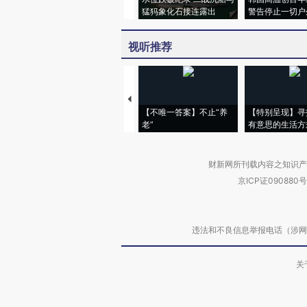
猛犸象化石接连露出
警告停止一切户
视听推荐
【不唯一答案】不止“养
【特别呈现】寻
老”
有意思的生活方
财新网所刊载内容之知识产
京ICP证090880号
违法和不良信息举报电话（涉网络暴力有
关