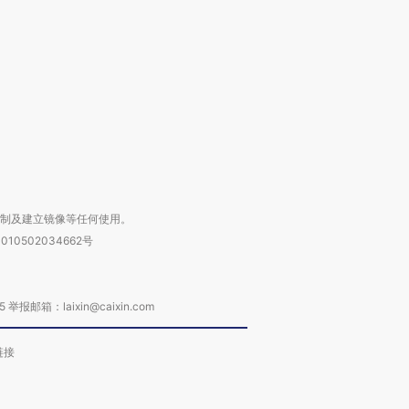
心“花钱找虐”？
要防空导弹“救急”
育部长拱
进第四届链博
【商旅对话】华住集团
技“链”接产
【特别呈现】寻找100种
CFO：不靠规模取胜，华
【特别呈
有意思的生活方式·第三对
住三大增长引擎是什么？
有意思的
复制及建立镜像等任何使用。
010502034662号
箱：laixin@caixin.com
链接