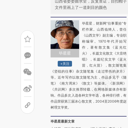
山西省委委曲求全，反复查证，自扣帽子
文件里画上了一道刺目的颜色
毕星星，财新网“往事重拾”专
栏作家。山西临猗人，曾任
《山西文学》副主编，专业职
称编审。1970年代开始写
作，著有散文集《蓝光红
毕星星
火》，长篇文化散文《大音绝
唱》，长篇纪实文学《蓝火
+关注
苗，红火苗》，散文随笔集
《坚锐的往事》杂文随笔集《走过带伤的岁月》
等。近年写作以散文随笔为主，作品多见于《随
笔》《南方周末》《散文》等媒体。《新浪网》
《共识网》多次推荐转载，在网络新媒体亦有影
响。作品多次入选各种文学年选，各种排行榜，有
作品荣获第三届冰心散文奖，2004至2006年度赵
树理文学奖。
毕星星最新文章