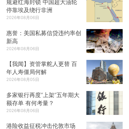
规避红海封锁 中国超大油轮
停靠埃及绕行非洲
2026年08月06日
惠誉：美国私募信贷违约率创
新高
2026年08月06日
【我闻】资管掌舵人更替 百
年人寿僵局何解
2026年08月05日
多家银行再度“上架”五年期大
额存单 有何考量？
2026年08月06日
港险收益征税冲击伦敦市场