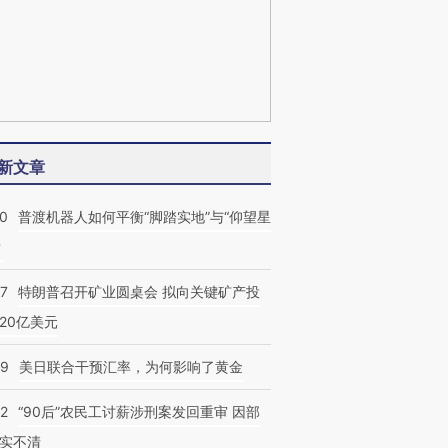
新文章
00
普渡机器人如何平衡“脚踏实地”与“仰望星
？
57
特朗普召开矿业圆桌会 拟向关键矿产投
20亿美元
09
美日联合干预汇率，为何影响了黄金
32
“90后”农民工讨薪涉刑案发回重审 因部
实不清