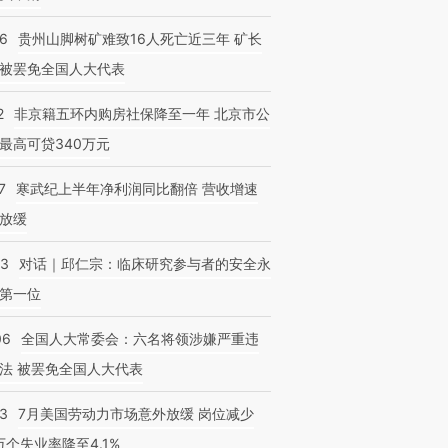
36
贵州山脚树矿难致16人死亡近三年 矿长
被罢免全国人大代表
2
非京籍五环内购房社保降至一年 北京市公
最高可贷340万元
7
寒武纪上半年净利润同比翻倍 营收增速
放缓
53
对话｜邱仁宗：临床研究参与者的安全永
第一位
06
全国人大常委会：六名将领涉嫌严重违
法 被罢免全国人大代表
43
7月美国劳动力市场意外放缓 岗位减少
3万个失业率降至4.1%