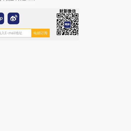
财新微信
跨国走私7万
视线｜被称为“蟑螂”的印
视线｜“入侵”还是“人道危
检体内含3种
度Z世代 用街头抗争将教
机”？难民潮撕裂西班牙
秘鲁纳斯
育部长拱下台
飞地休达
13人遇难
进第四届链博
【商旅对话】华住集团
技“链”接产
【特别呈现】寻找100种
CFO：不靠规模取胜，华
【特别呈