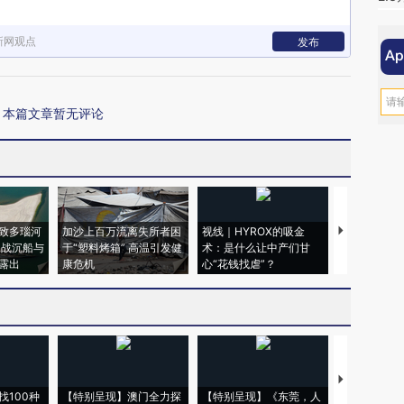
新网观点
发布
本篇文章暂无评论
致多瑙河
加沙上百万流离失所者困
视线｜HYROX的吸金
马航飞行员
二战沉船与
于“塑料烤箱” 高温引发健
术：是什么让中产们甘
粒摇头丸 尿
露出
康危机
心“花钱找虐”？
毒品
【推广】走
找100种
【特别呈现】澳门全力探
【特别呈现】《东莞，人
会，让数智科