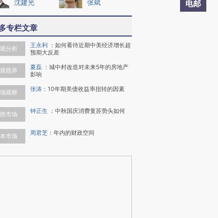
沈建光
张斌
电邮
多专栏文章
王永利
：
如何看待近期中美经济增长超
观分析
预期大反差
夏磊
：
城中村改造对未来5年的房地产
观视界
影响
张涛
：
10年期美债收益率扭转的因素
场观察
钟正生
：
中秋国庆消费复苏势头如何
胜市场
周君芝
：
年内的财政空间
本市场