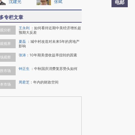
沈建光
张斌
电邮
多专栏文章
王永利
：
如何看待近期中美经济增长超
观分析
预期大反差
夏磊
：
城中村改造对未来5年的房地产
观视界
影响
张涛
：
10年期美债收益率扭转的因素
场观察
钟正生
：
中秋国庆消费复苏势头如何
胜市场
周君芝
：
年内的财政空间
本市场