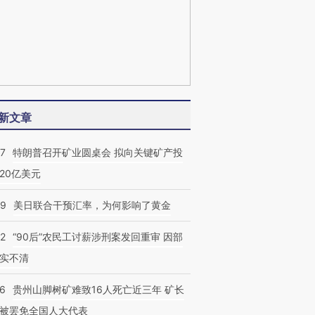
新文章
57
特朗普召开矿业圆桌会 拟向关键矿产投
20亿美元
09
美日联合干预汇率，为何影响了黄金
32
“90后”农民工讨薪涉刑案发回重审 因部
实不清
36
贵州山脚树矿难致16人死亡近三年 矿长
被罢免全国人大代表