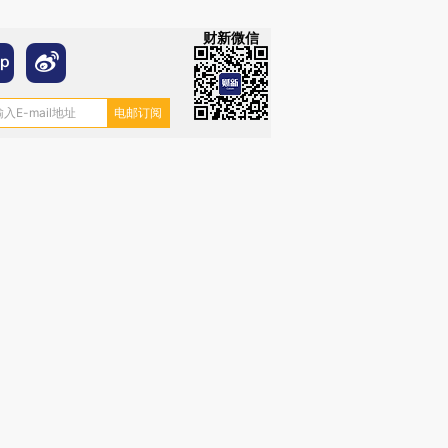
财新微信
跨国走私7万
视线｜被称为“蟑螂”的印
视线｜“入侵”还是“人道危
检体内含3种
度Z世代 用街头抗争将教
机”？难民潮撕裂西班牙
秘鲁纳斯
育部长拱下台
飞地休达
13人遇难
进第四届链博
【商旅对话】华住集团
技“链”接产
【特别呈现】寻找100种
CFO：不靠规模取胜，华
【特别呈