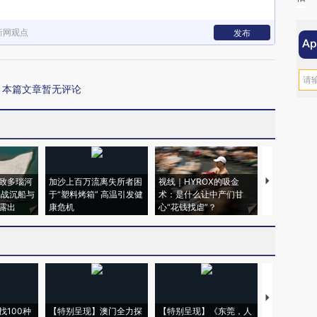
新网观点
发布
本篇文章暂无评论
致多瑙河
加沙上百万流离失所者困
视线｜HYROX的吸金
马航飞行员
二战沉船与
于“塑料烤箱” 高温引发健
术：是什么让中产们甘
粒摇头丸 尿
露出
康危机
心“花钱找虐”？
毒品
【推广】走
找100种
【特别呈现】澳门全力探
【特别呈现】《东莞，人
会，让数智科