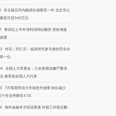
2
非京籍五环内购房社保降至一年 北京市公
最高可贷340万元
7
寒武纪上半年净利润同比翻倍 营收增速
放缓
53
对话｜邱仁宗：临床研究参与者的安全永
第一位
06
全国人大常委会：六名将领涉嫌严重违
法 被罢免全国人大代表
43
7月美国劳动力市场意外放缓 岗位减少
3万个失业率降至4.1%
14
海外金融专才回流香港 外籍工作签证翻